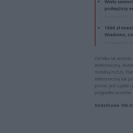
Wielu senior
podwyższy e
4 sierpnia 2026 12
1600 zł mies
Wiadomo, co
4 sierpnia 2026 12
Od kilku lat wniosk
elektroniczną. Rodz
mobilną mZUS, Plat
elektroniczną lub 
proces jest szybki 
przypadku uczniów 
Dodatkowe 100 zł