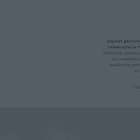
Inżynier gastron
Uniwersytecie P
technologii żywności 
w prześwietlani
standardów sanita
pr
Cap