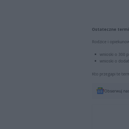
Ostateczne term
Rodzice i opiekunow
wnioski o 300 p
wnioski o dodat
Kto przegapi te ter
Obserwuj na