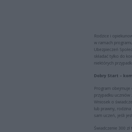
Rodzice i opiekuno
w ramach programu 
Ubezpieczeń Społec
składać tylko do koń
niektórych przypad
Dobry Start – kom
Program obejmuje dz
przypadku uczniów 
Wniosek o świadczen
lub prawny, rodzin
sam uczeń, jeśli jes
Świadczenie 300 zł