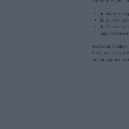
rodziców. Wypłacany
do ukończenia p
do 21. roku życ
do 24. roku życ
niepełnosprawn
Świadczenie zależy 
może przekraczać 67
niepełnosprawnością