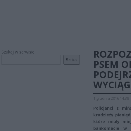
ROZPOZ
Szukaj w serwisie
Szukaj
PSEM O
PODEJRZ
WYCIĄG
1 grudnia 2016 14:38
Policjanci z mi
kradzieży pienię
które miały mie
bankomacie w K