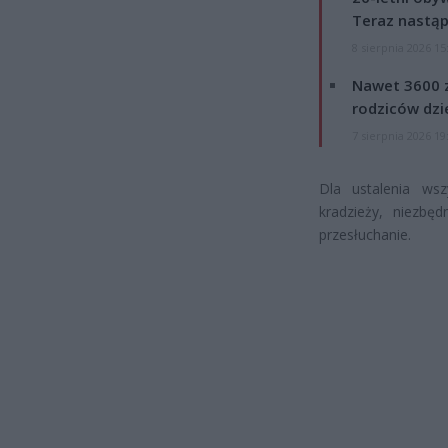
Teraz nastąp
8 sierpnia 2026 15
Nawet 3600 z
rodziców dzie
7 sierpnia 2026 19
Dla ustalenia wsz
kradzieży, niezbę
przesłuchanie.