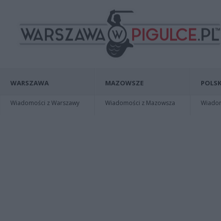
WARSZAWA
MAZOWSZE
POLSK
Wiadomości z Warszawy
Wiadomości z Mazowsza
Wiadomo