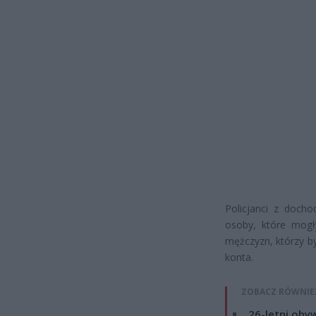
Policjanci z docho
osoby, które mogł
mężczyzn, którzy by
konta.
ZOBACZ RÓWNIE
26-letni obyw