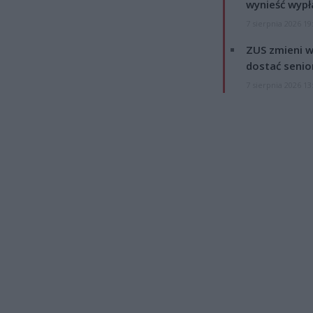
wynieść wypł
7 sierpnia 2026 19
ZUS zmieni w
dostać senio
7 sierpnia 2026 13