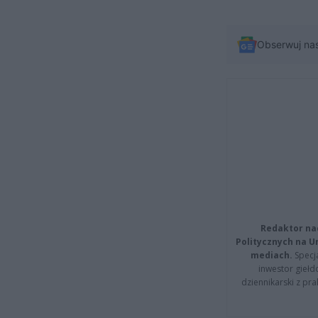
Obserwuj na
Redaktor na
Politycznych na 
mediach.
Specja
inwestor giełd
dziennikarski z pr