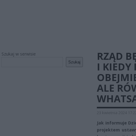
RZĄD BĘ
Szukaj w serwisie
Szukaj
I KIED
OBEJMIE
ALE RÓ
WHATS
23 kwietnia 2024 17:2
Jak informuje Dzi
projektem ustawy