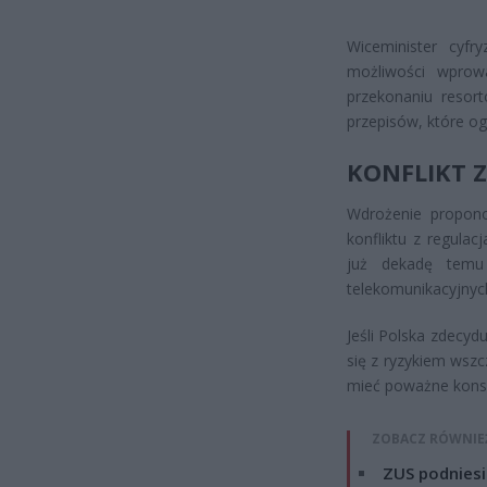
Wiceminister cyfr
możliwości wprowa
przekonaniu resor
przepisów, które og
KONFLIKT Z
Wdrożenie propon
konfliktu z regulac
już dekadę temu
telekomunikacyjnyc
Jeśli Polska zdecyd
się z ryzykiem wsz
mieć poważne konse
ZOBACZ RÓWNIE
ZUS podniesie