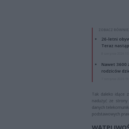
ZOBACZ RÓWNIE
26-letni obyw
Teraz nastąp
8 sierpnia 2026 15
Nawet 3600 z
rodziców dzie
7 sierpnia 2026 19
Tak daleko idące 
nadużyć ze strony 
danych telekomunika
podstawowych praw
WĄTPLIWOŚ