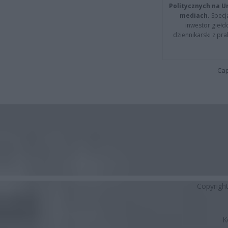
Politycznych na 
mediach.
Specja
inwestor giełd
dziennikarski z pr
Cap
Copyrigh
K