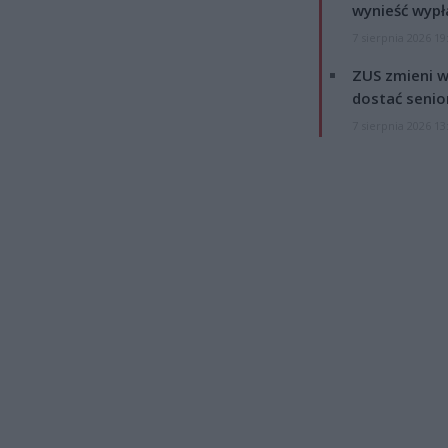
wynieść wypł
7 sierpnia 2026 19
ZUS zmieni w
dostać senio
7 sierpnia 2026 13