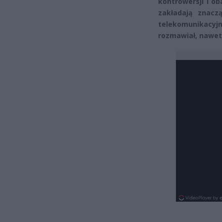
kontrowersji i o
zakładają znac
telekomunikacy
rozmawiał, nawet 