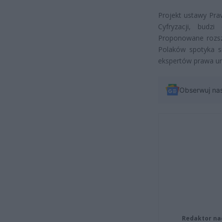
Projekt ustawy Pra
Cyfryzacji, budz
Proponowane rozsz
Polaków spotyka się
ekspertów prawa un
Obserwuj na
Redaktor na