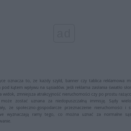
ad
yce oznacza to, że każdy szyld, banner czy tablica reklamowa m
 pod kątem wpływu na sąsiadów. Jeśli reklama zasłania światło sło
a widok, zmniejsza atrakcyjność nieruchomości czy po prostu rażąco
, może zostać uznana za niedopuszczalną immisję. Sądy wielo
lały, że społeczno-gospodarcze przeznaczenie nieruchomości i s
we wyznaczają ramy tego, co można uznać za normalne sąsi
wanie.