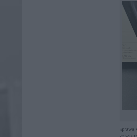
Sprawa w
końcu to