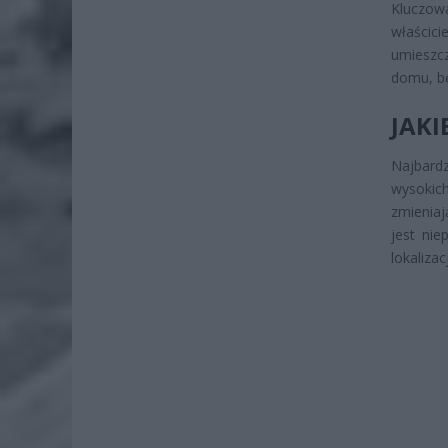
Kluczow
właścici
umieszcz
domu, będ
JAK
Najbard
wysokic
zmieniaj
jest ni
lokalizac