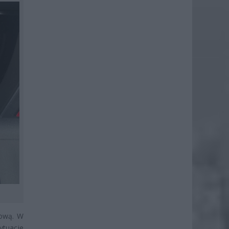
mową. W
ytuacje