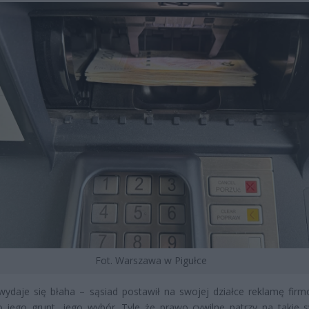
Fot. Warszawa w Pigułce
ydaje się błaha – sąsiad postawił na swojej działce reklamę fir
 jego grunt, jego wybór. Tyle że prawo cywilne patrzy na takie s