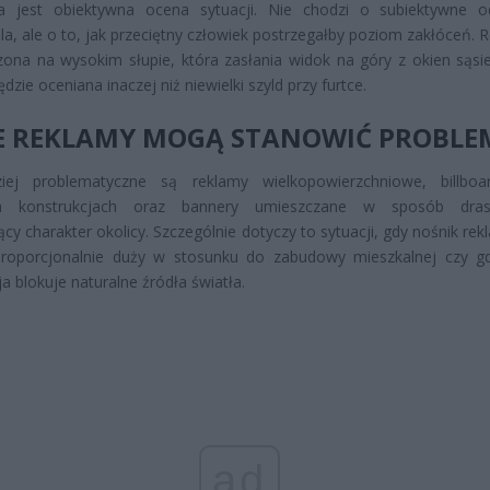
a jest obiektywna ocena sytuacji. Nie chodzi o subiektywne o
ela, ale o to, jak przeciętny człowiek postrzegałby poziom zakłóceń.
ona na wysokim słupie, która zasłania widok na góry z okien sąsi
zie oceniana inaczej niż niewielki szyld przy furtce.
IE REKLAMY MOGĄ STANOWIĆ PROBLE
ziej problematyczne są reklamy wielkopowierzchniowe, billbo
h konstrukcjach oraz bannery umieszczane w sposób drast
ący charakter okolicy. Szczególnie dotyczy to sytuacji, gdy nośnik r
eproporcjonalnie duży w stosunku do zabudowy mieszkalnej czy g
ja blokuje naturalne źródła światła.
ad