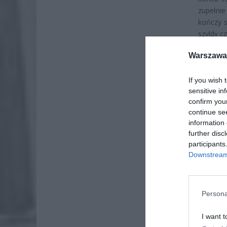
zupełni
kończy s
szyldy c
Warszawa 
If you wish 
sensitive in
confirm you
continue se
information 
further disc
participants
Downstream 
Persona
I want t
ZOBA