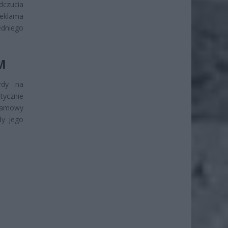
dczucia
 Reklama
edniego
M
ardy na
ycznie
eklamowy
dy jego