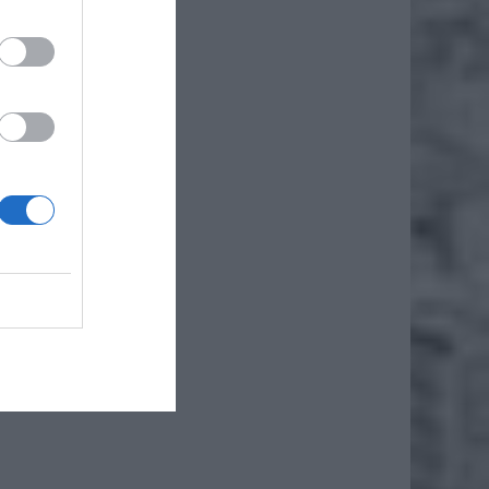
ITA
iednie.
owinien
homości
, które