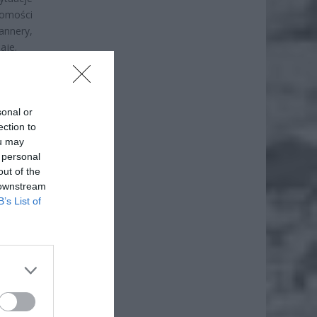
homości
annery,
aje.
sonal or
ection to
ou may
 personal
out of the
 downstream
B’s List of