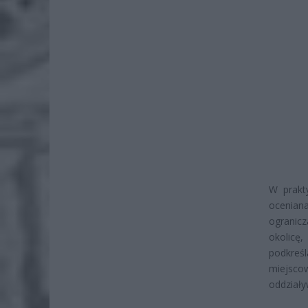
W prakt
oceniana
ogranicz
okolicę
podkreś
miejsco
oddziały