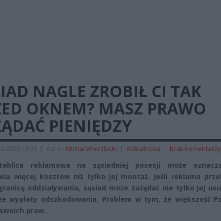
IAD NAGLE ZROBIŁ CI TAK
ZED OKNEM? MASZ PRAWO
ŻĄDAĆ PIENIĘDZY
a 2025 18:33
|
Autor:
Michał Wierzbicki
|
Aktualności
|
Brak komentarzy
ablica reklamowa na sąsiedniej posesji może oznacz
iela więcej kosztów niż tylko jej montaż. Jeśli reklama prz
ranicę oddziaływania, sąsiad może zażądać nie tylko jej usu
że wypłaty odszkodowania. Problem w tym, że większość P
 swoich praw.