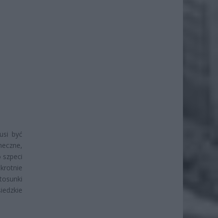
usi być
neczne,
 szpeci
krotnie
tosunki
edzkie