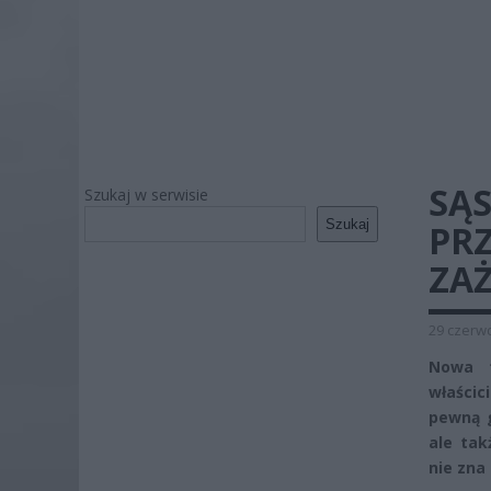
SĄS
Szukaj w serwisie
Szukaj
PR
ZA
29 czerwc
Nowa t
właścic
pewną g
ale tak
nie zna