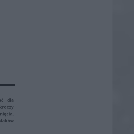
ać dla
ekroczy
nięcia,
olaków