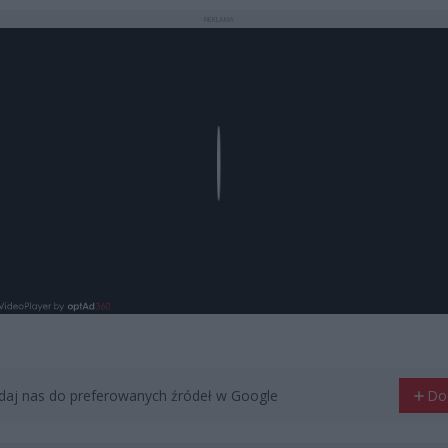
REKLAMA
Play
aj nas do preferowanych źródeł w Google
Do