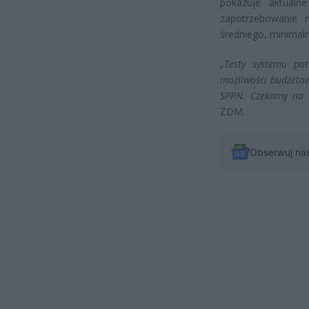
pokazuje aktualn
zapotrzebowanie 
średniego, minimal
„Testy systemu po
możliwości budżetow
SPPN. Czekamy na w
ZDM.
Obserwuj na