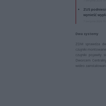
7 sierpnia 2026 19
ZUS podniesie
wynieść wypł
7 sierpnia 2026 19
Dwa systemy
ZDM sprawdza dwa
czujniki montowane
czujniki pojawiły 
Dworcem Centralnym
wideo zainstalowane