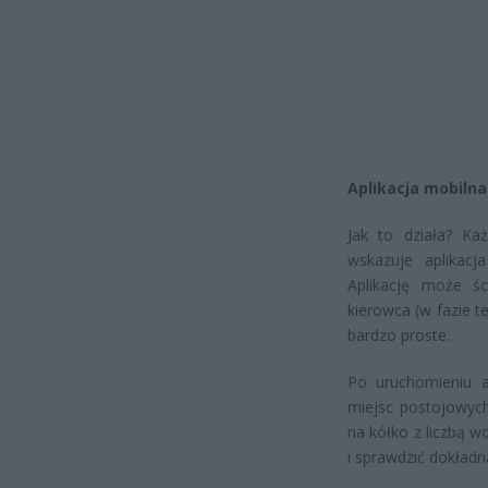
Aplikacja mobilna
Jak to działa? K
wskazuje aplikacj
Aplikację może ś
kierowca (w fazie t
bardzo proste.
Po uruchomieniu a
miejsc postojowych 
na kółko z liczbą w
i sprawdzić dokładn