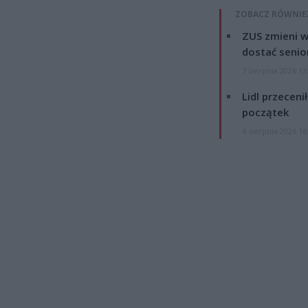
ZOBACZ RÓWNIE
ZUS zmieni w
dostać senio
7 sierpnia 2026 13
Lidl przeceni
początek
4 sierpnia 2026 16