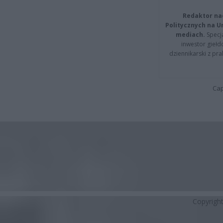
Redaktor na
Politycznych na 
mediach.
Specja
inwestor giełd
dziennikarski z pr
Cap
Copyrigh