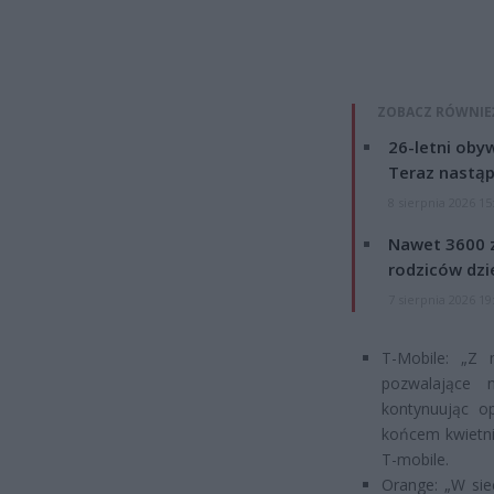
ZOBACZ RÓWNIE
26-letni obyw
Teraz nastąp
8 sierpnia 2026 15
Nawet 3600 z
rodziców dzie
7 sierpnia 2026 19
T-Mobile: „Z
pozwalające 
kontynuując op
końcem kwietnia
T-mobile.
Orange: „W sie