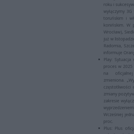
roku i sukcesyw
wyłączymy 3G w
toruńskim i wł
konińskim. W p
Wrocław), Siedl
już w listopadz
Radomia, Szcze
informuje Oran
Play: Sytuacja
proces w 2025 
na oficjaln
zmieniona. „Wy
częstotliwości
zmiany pozytywn
zakresie wyłąc
wyprzedzeniem”
Wcześniej jedn
proc.
Plus: Plus ofi