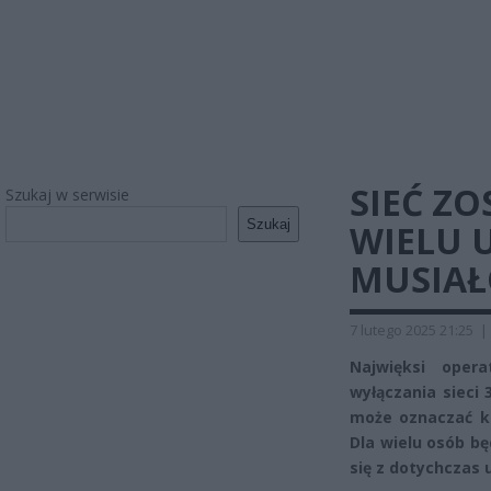
SIEĆ Z
Szukaj w serwisie
Szukaj
WIELU 
MUSIAŁ
7 lutego 2025 21:25
|
Najwięksi opera
wyłączania sieci
może oznaczać k
Dla wielu osób b
się z dotychczas