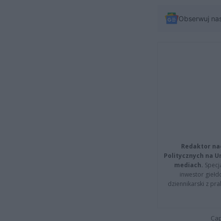
Obserwuj na
Redaktor na
Politycznych na 
mediach.
Specja
inwestor giełd
dziennikarski z pr
Cap