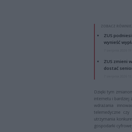
ZOBACZ RÓWNIE
ZUS podniesie
wynieść wypł
7 sierpnia 2026 19
ZUS zmieni w
dostać senio
7 sierpnia 2026 13
Dzięki tym zmiano
internetu i bardzi
wdrażania innowac
telemedyczne czy 
utrzymania konkure
gospodarki cyfrowej