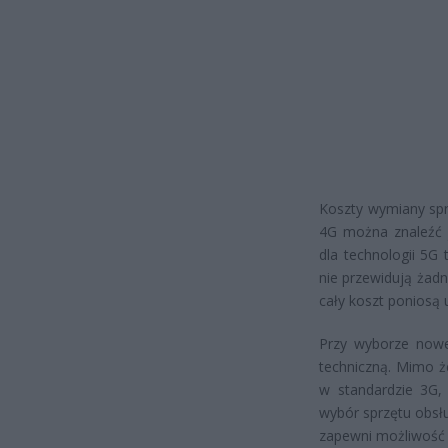
Koszty wymiany spr
4G można znaleźć j
dla technologii 5G
nie przewidują żad
cały koszt poniosą 
Przy wyborze nowe
techniczną. Mimo ż
w standardzie 3G, 
wybór sprzętu obsłu
zapewni możliwość k