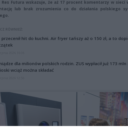
 Res Futura wskazuje, że aż 17 procent komentarzy w sieci 
ntację lub brak zrozumienia co do działania polskiego s
ego.
CZ RÓWNIEŻ:
l przecenił hit do kuchni. Air fryer tańszy aż o 150 zł, a to dop
czątek
erpnia 2026 16:06
niądze dla milionów polskich rodzin. ZUS wypłacił już 173 mln z
oski wciąż można składać
erpnia 2026 12:56