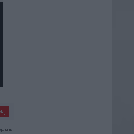
daj
jasne.