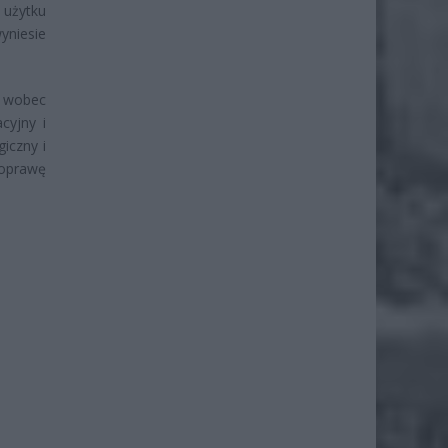
 użytku
yniesie
m wobec
cyjny i
iczny i
poprawę