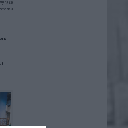
wyraża
ystemu
iero
ł.