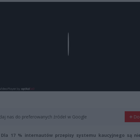
Play
aj nas do preferowanych źródeł w Google
Do
 Dla 17 % internautów przepisy systemu kaucyjnego są nie