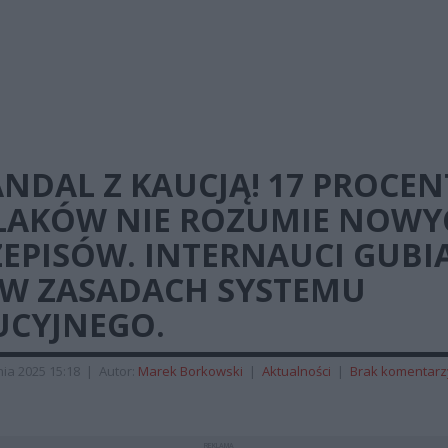
NDAL Z KAUCJĄ! 17 PROCEN
LAKÓW NIE ROZUMIE NOWY
EPISÓW. INTERNAUCI GUBI
Ę W ZASADACH SYSTEMU
UCYJNEGO.
ia 2025 15:18
|
Autor:
Marek Borkowski
|
Aktualności
|
Brak komentarz
REKLAMA