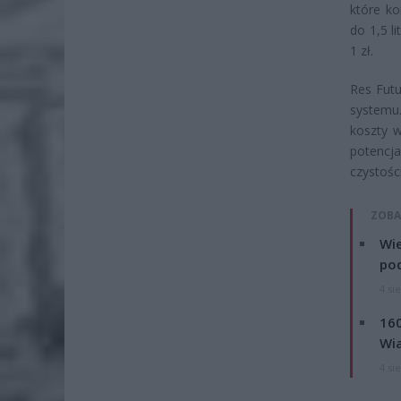
które ko
do 1,5 l
1 zł.
Res Fut
systemu
koszty 
potencja
czystośc
ZOBA
Wie
po
4 si
160
Wi
4 si