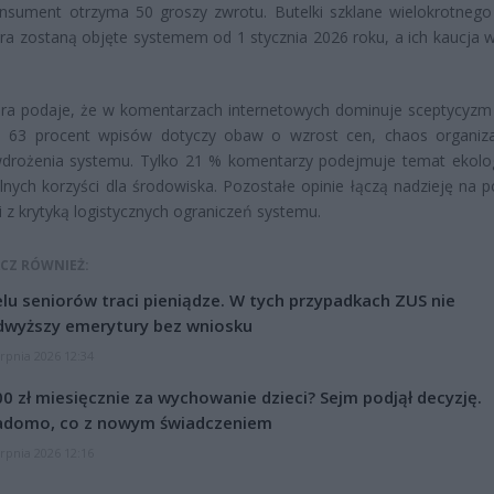
nsument otrzyma 50 groszy zwrotu. Butelki szklane wielokrotnego
itra zostaną objęte systemem od 1 stycznia 2026 roku, a ich kaucja w
ura podaje, że w komentarzach internetowych dominuje sceptycyz
. 63 procent wpisów dotyczy obaw o wzrost cen, chaos organiza
wdrożenia systemu. Tylko 21 % komentarzy podejmuje temat ekolog
lnych korzyści dla środowiska. Pozostałe opinie łączą nadzieję na 
i z krytyką logistycznych ograniczeń systemu.
CZ RÓWNIEŻ:
lu seniorów traci pieniądze. W tych przypadkach ZUS nie
dwyższy emerytury bez wniosku
erpnia 2026 12:34
0 zł miesięcznie za wychowanie dzieci? Sejm podjął decyzję.
adomo, co z nowym świadczeniem
erpnia 2026 12:16