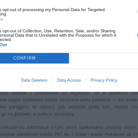
to opt-out of processing my Personal Data for Targeted
ing.
In
o opt-out of Collection, Use, Retention, Sale, and/or Sharing
ersonal Data that Is Unrelated with the Purposes for which it
ad
lected.
Out
CONFIRM
Data Deletion
Data Access
Privacy Policy
rstwo Klimatu i Środowiska już wyjaśniło, że w punktach zbi
nia objęte systemem będzie zwracana suma pieniężna — bez konie
nia paragonu. W sytuacji gdy automat poda bon, będzie moż
go na gotówkę w punkcie sprzedaży.
rzekazał też informacje o tym, które opakowania zostaną objęte 
bejmie plastikowe butelki PET do 3 litrów i puszki metalowe do 1 li