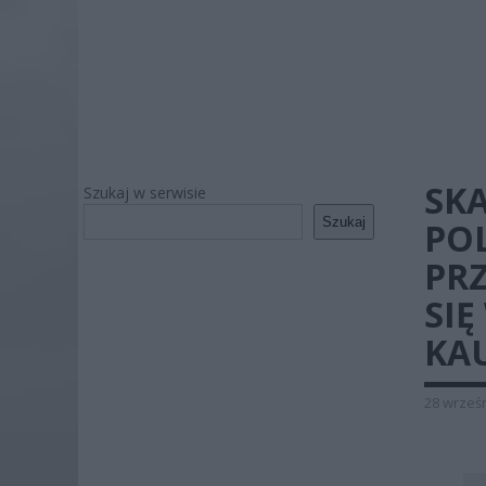
SKA
Szukaj w serwisie
Szukaj
PO
PRZ
SI
KA
28 wrześn