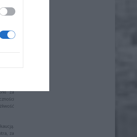
órki za
czności
liwość
kaucją.
tra, za