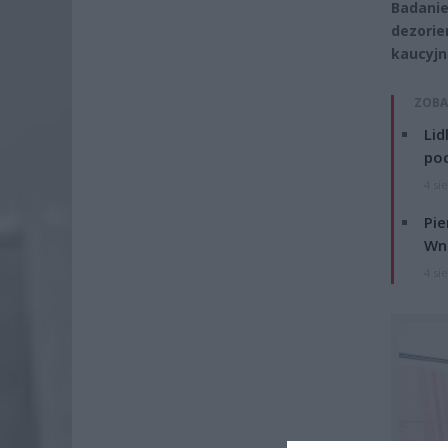
Badanie
dezorie
kaucyjn
ZOBA
Lid
po
4 si
Pie
Wni
4 si