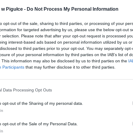
w Pigułce -
Do Not Process My Personal Information
to opt-out of the sale, sharing to third parties, or processing of your per
formation for targeted advertising by us, please use the below opt-out s
r selection. Please note that after your opt-out request is processed y
eing interest-based ads based on personal information utilized by us or
disclosed to third parties prior to your opt-out. You may separately opt-
losure of your personal information by third parties on the IAB’s list of
. This information may also be disclosed by us to third parties on the
IA
Participants
that may further disclose it to other third parties.
For. Shutterstock
sze wątpliwości dotyczą formy zwrotu kaucji oraz stanu opakowania
l Data Processing Opt Outs
kceptowane przez automat.
o opt-out of the Sharing of my personal data.
ci pytają, czy kaucja zostanie zwrócona gotówką, bonem czy w innej 
In
 będą przyjmowane butelki zgniecione lub uszkodzone, a także jak p
adku niewidocznego kodu kreskowego.
o opt-out of the Sale of my Personal Data.
In