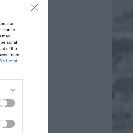
sonal or
ection to
ou may
 personal
out of the
 downstream
B’s List of
, jakie
formie,
ostąpić