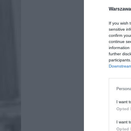
Warszawa 
If you wish 
sensitive in
confirm you
continue se
information 
further disc
participants
Downstream 
Najczęst
Persona
będzie a
I want t
Internau
Opted 
oraz czy
w przyp
I want t
Opted 