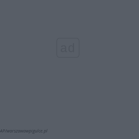
ad
PAP/warszawawpigulce.pl