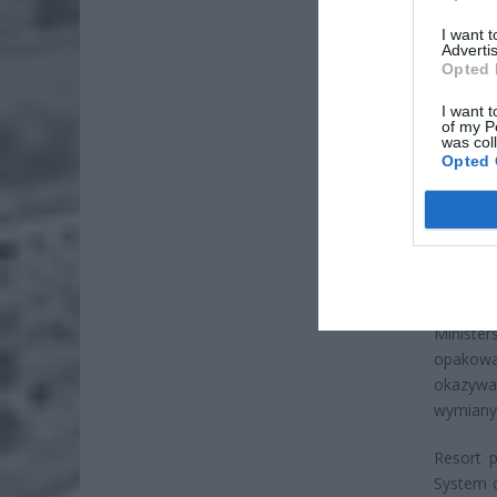
I want 
Advertis
Opted 
I want t
of my P
was col
Opted 
Ministe
opakowa
okazywa
wymiany 
Resort p
System o