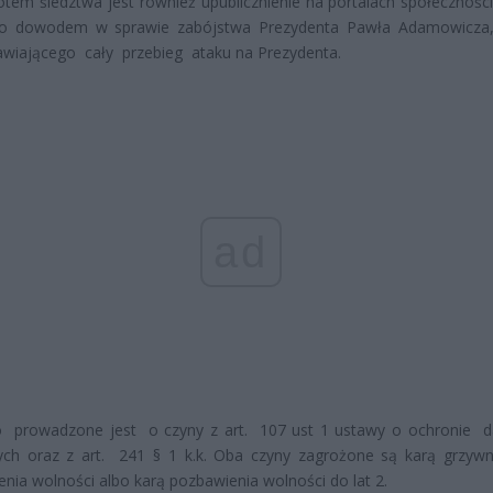
tem śledztwa jest również upublicznienie na portalach społecznośc
o dowodem w sprawie zabójstwa Prezydenta Pawła Adamowicza,
awiającego cały przebieg ataku na Prezydenta.
ad
o prowadzone jest o czyny z art. 107 ust 1 ustawy o ochronie
ch oraz z art. 241 § 1 k.k. Oba czyny zagrożone są karą grzywn
enia wolności albo karą pozbawienia wolności do lat 2.