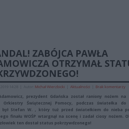
ANDAL! ZABÓJCA PAWŁA
AMOWICZA OTRZYMAŁ STAT
KRZYWDZONEGO!
 2019 14:28
|
Autor:
Michał Wierzbicki
|
Aktualności
|
Brak komentarzy
Adamowicz, prezydent Gdańska został raniony nożem na 
ej Orkiestry Świątecznej Pomocy, podczas światełka do 
 był Stefan W. , który tuż przed światełkiem do nieba p
ego finału WOŚP wtargnął na scenę i zadał ciosy nożem. O
 człowiek ten dostał status pokrzywdzonego!