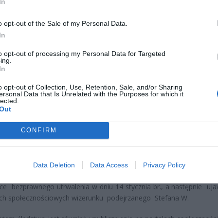
In
o opt-out of the Sale of my Personal Data.
In
to opt-out of processing my Personal Data for Targeted
ing.
CZ RÓWNIEŻ:
In
letni obywatel Ukrainy zaatakował zakonnicę i zerwał jej krzy
o opt-out of Collection, Use, Retention, Sale, and/or Sharing
az nastąpił zwrot w sprawie
ersonal Data that Is Unrelated with the Purposes for which it
lected.
erpnia 2026 15:40
Out
et 3600 zł miesięcznie zamiast 800+. Nowa propozycja dla
CONFIRM
ziców dzieci do 3. roku życia
erpnia 2026 19:29
Data Deletion
Data Access
Privacy Policy
tura Rejonowa w Gdyni nadzoruje, wszczęte 24 stycznia br. ś
e bezprawnego utrwalenia w dniu 14 stycznia br., a następnie uja
ch społecznościowych wizerunku podejrzanego Stefana W.