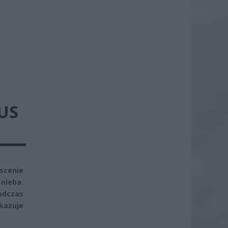
US
scenie
nieba.
odczas
kazuje