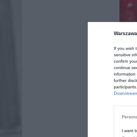
Warszawa 
If you wish 
sensitive in
confirm you
continue se
information 
further disc
participants
Downstream 
Persona
I want t