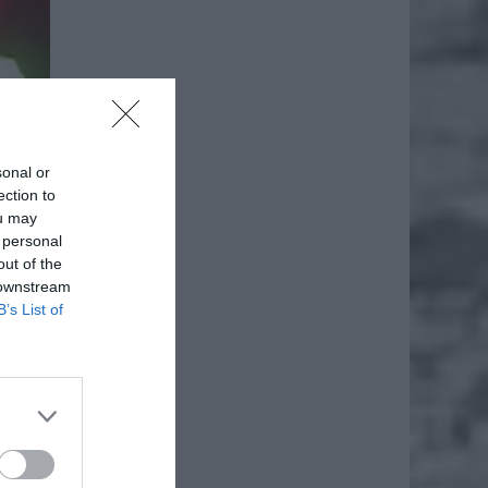
sonal or
ection to
ou may
 personal
out of the
 downstream
B’s List of