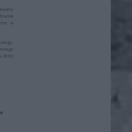
urator
hnienie
ione w
owego,
zonego
, który
że