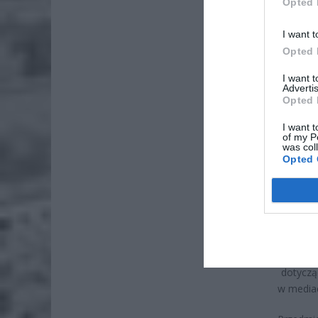
Opted 
I want t
Opted 
I want 
Advertis
ZOBA
Opted 
26-
I want t
Ter
of my P
was col
8 si
Opted 
Naw
rod
7 si
Prokura
dotycząc
w media