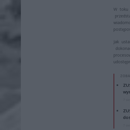
W toku
przedsta
wiadomo
postępo
Jak ust
dokonał
procesow
udostęp
ZOBA
ZUS
wyn
7 si
ZUS
dos
7 si