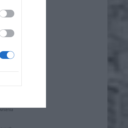
ż.
ledztwo
wnienia