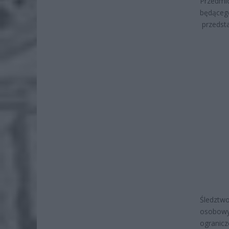
Przedmio
będąceg
przedst
Śledztw
osobowy
ogranicz