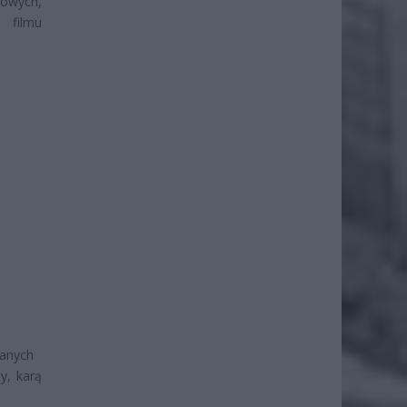
iowych,
 filmu
 danych
y, karą