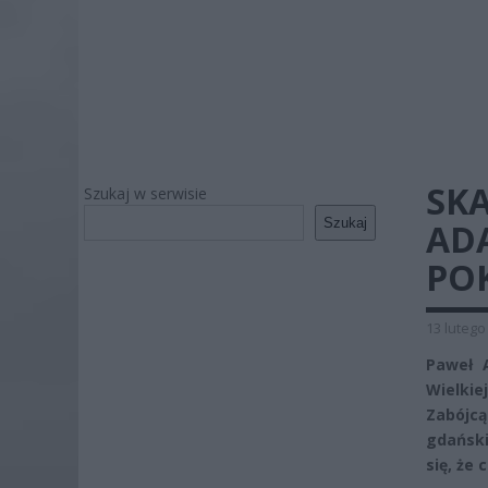
SK
Szukaj w serwisie
Szukaj
AD
PO
13 lutego
Paweł 
Wielki
Zabójcą
gdański
się, że