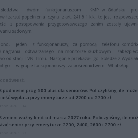
 śledztwa dwóm funkcjonariuszom KMP w Gdańsku prok
wił zarzut popełnienia czynu z art. 241 § 1 k.k., to jest rozpowszec
ści z postępowania przygotowawczego zanim zostały ujawn
waniu sądowym.
alono, jeden z funkcjonariuszy, za pomocą telefonu komórk
 nagrania odtwarzanego na monitorze służbowym zabezpiec
o od stacji TVN filmu. Następnie przekazał go koledze z Wydziału
nił go w grupie funkcjonariuszy za pośrednictwem WhatsApp.
CZ RÓWNIEŻ:
 podniesie próg 500 plus dla seniorów. Policzyliśmy, ile może
ieść wypłata przy emeryturze od 2200 do 2700 zł
erpnia 2026 19:14
 zmieni ważny limit od marca 2027 roku. Policzyliśmy, ile mo
tać senior przy emeryturze 2200, 2400, 2600 i 2700 zł
erpnia 2026 13:23