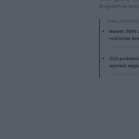
drogowym na skrzyż
ZOBACZ RÓWNIE
Nawet 3600 z
rodziców dzie
7 sierpnia 2026 19
ZUS podniesie
wynieść wypł
7 sierpnia 2026 19