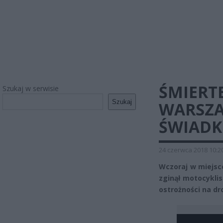
ŚMIERT
Szukaj w serwisie
Szukaj
WARSZA
ŚWIAD
24 czerwca 2018 10:2
Wczoraj w miejsc
zginął motocykli
ostrożności na dr