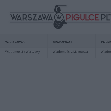
WARSZAWA
MAZOWSZE
POLSK
Wiadomości z Warszawy
Wiadomości z Mazowsza
Wiadomo