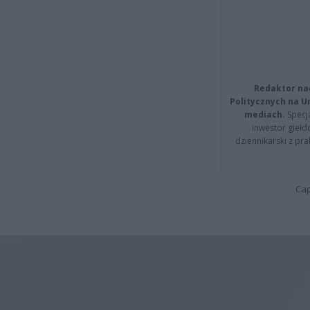
Redaktor na
Politycznych na 
mediach.
Specja
inwestor giełd
dziennikarski z pr
Cap