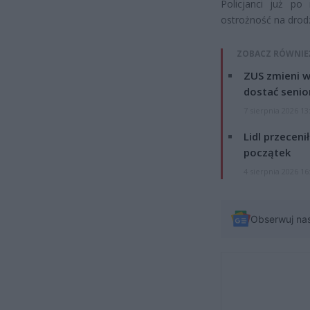
Policjanci już po
ostrożność na drodz
ZOBACZ RÓWNIE
ZUS zmieni w
dostać senio
7 sierpnia 2026 13
Lidl przeceni
początek
4 sierpnia 2026 16
Obserwuj na