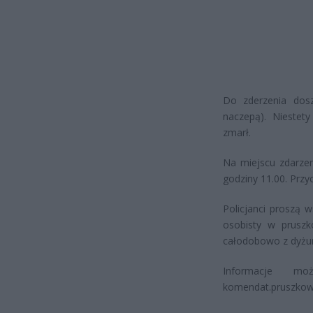
Do zderzenia dos
naczepą). Niestet
zmarł.
Na miejscu zdarzen
godziny 11.00. Przy
Policjanci proszą 
osobisty w pruszk
całodobowo z dyżurn
Informacje m
komendat.pruszkow@