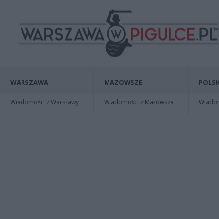
WARSZAWA
MAZOWSZE
POLSK
Wiadomości z Warszawy
Wiadomości z Mazowsza
Wiadomo