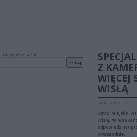
SPECJA
Szukaj w serwisie
Szukaj
Z KAME
WIĘCEJ 
WISŁĄ
14 maja 2019 00:33
|
Straż Miejska wz
Wisłę. W weekend
odpowiedzi na pr
powszednie.