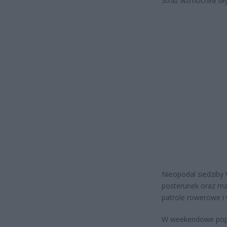
Straż wzmocniła si
Nieopodal siedziby
posterunek oraz ma
patrole rowerowe i
W weekendowe popoł