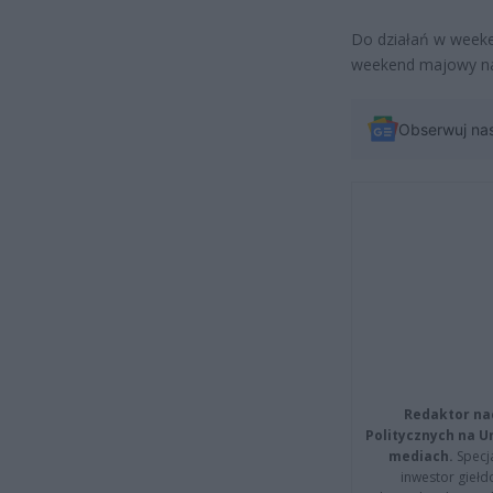
Do działań w weeke
weekend majowy nad
Obserwuj na
Redaktor na
Politycznych na 
mediach.
Specja
inwestor giełd