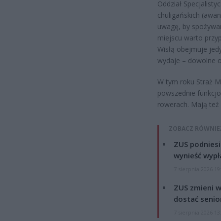
Oddział Specjalist
chuligańskich (awan
uwagę, by spożywan
miejscu warto przy
Wisłą obejmuje jedy
wydaje – dowolne ok
W tym roku Straż Mi
powszednie funkcjon
rowerach. Mają też
ZOBACZ RÓWNIE
ZUS podniesie
wynieść wypł
7 sierpnia 2026 19
ZUS zmieni w
dostać senio
7 sierpnia 2026 13