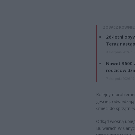
ZOBACZ RÓWNIE
26-letni obyw
Teraz nastąp
8 sierpnia 2026 15
Nawet 3600 z
rodziców dzie
7 sierpnia 2026 19
Kolejnym problemem
gęściej, odwiedzają
śmieci do sprzątni
Odkąd wiosną ubieg
Bulwarach Wiślanyc