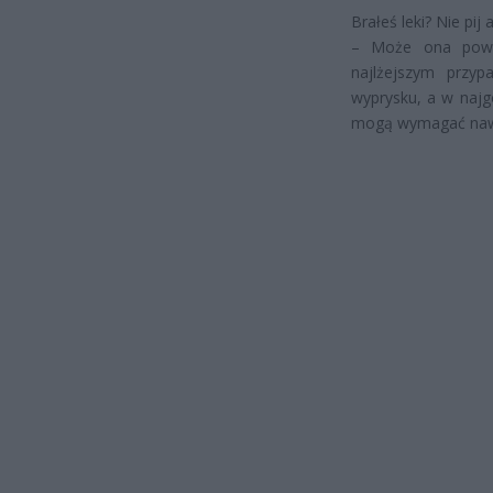
Brałeś leki? Nie pij 
– Może ona powod
najlżejszym przy
wyprysku, a w najg
mogą wymagać nawet