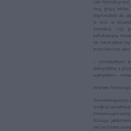
Leki fototoksyczne
Inną grupą leków,
doprowadzić do zapa
je m.in. w lecze
ekstrakcji, czy p
pefloksacyna. Pona
np. tetracyklina cz
przez kleszcze jako 
– Doradzałbym pe
doksycykliny a póź
wypryskiem – mówi 
Inne leki fototoksyc
chemioterapeutyki
środki przeciwhist
immunosupresanty,
Stosując jakikolwi
niej wszystkie ewe