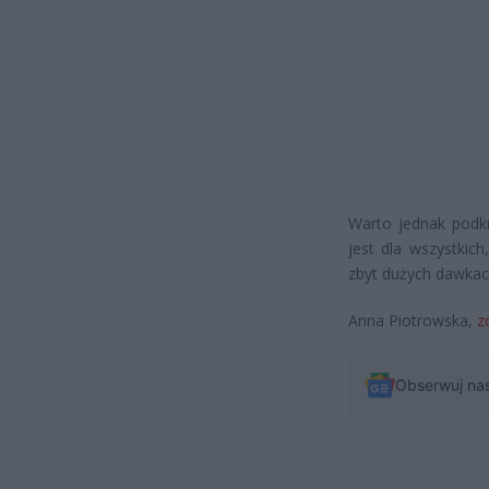
Warto jednak podk
jest dla wszystkich
zbyt dużych dawkac
Anna Piotrowska,
z
Obserwuj na