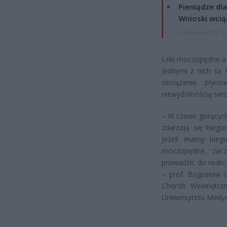
Pieniądze dla
Wnioski wcią
4 sierpnia 2026 12
Leki moczopędne a
Jednymi z nich są 
obciążenie płyn
niewydolnością serc
– W czasie gorącyc
zdarzają się biegu
Jeżeli mamy bieg
moczopędne, zac
prowadzić do reakcj
– prof. Bogusław Ok
Chorób Wewnętrznyc
Uniwersytetu Medy