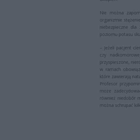
Nie można zapomi
organizmie stężeni
niebezpieczne dla
poziomu potasu skut
– Jeżeli pacjent c
czy nadkomorowe
przyspieszone, nier
w ramach obowiązk
które zawierają natu
Profesor przypomin
może zadecydować 
również niedobór m
można schrupać ki