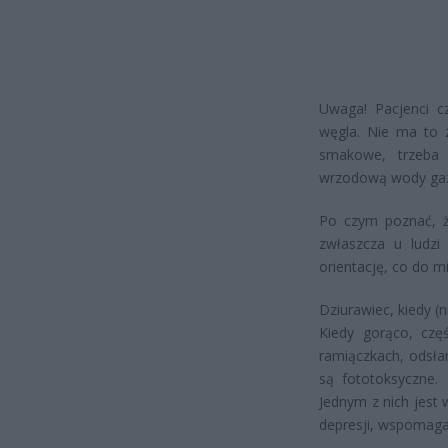
Uwaga! Pacjenci c
węgla. Nie ma to 
smakowe, trzeba
wrzodową wody gaz
Po czym poznać, ż
zwłaszcza u ludzi
orientację, co do mi
Dziurawiec, kiedy (n
Kiedy gorąco, czę
ramiączkach, odsła
są fototoksyczne. 
Jednym z nich jest 
depresji, wspomaga 