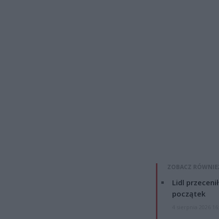
ZOBACZ RÓWNIE
Lidl przeceni
początek
4 sierpnia 2026 16