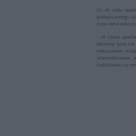
Co do sodu, wiado
podwyższonego ciśn
ścisła dieta niskos
– W czasie upałów
bierzemy łyżkę sol
niskosodowe wody
zmineralizowane. 
nadciśnienia czy ni