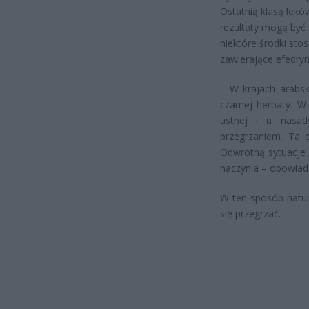
Ostatnią klasą lek
rezultaty mogą być 
niektóre środki sto
zawierające efedryn
– W krajach arabsk
czarnej herbaty. W
ustnej i u nasa
przegrzaniem. Ta o
Odwrotną sytuacje
naczynia – opowiad
W ten sposób natur
się przegrzać.