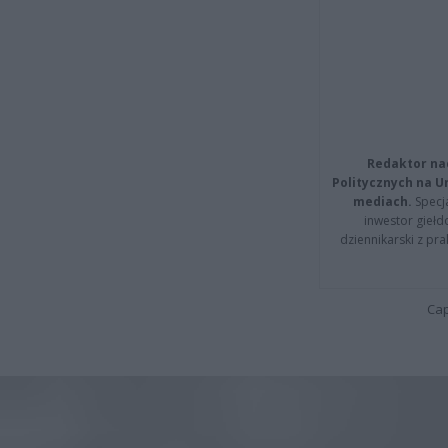
Redaktor na
Politycznych na 
mediach.
Specja
inwestor giełd
dziennikarski z pr
Cap