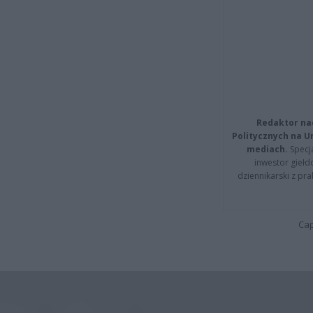
Redaktor na
Politycznych na 
mediach.
Specja
inwestor giełd
dziennikarski z pr
Cap