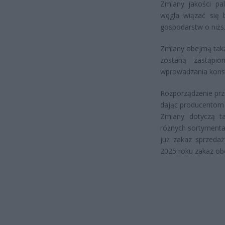
Zmiany jakości pa
węgla wiązać się 
gospodarstw o niżs
Zmiany obejmą takż
zostaną zastąpio
wprowadzania konsu
Rozporządzenie prz
dając producentom
Zmiany dotyczą ta
różnych sortymenta
już zakaz sprzeda
2025 roku zakaz obe