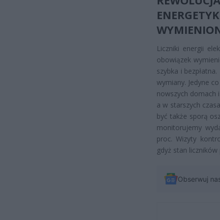
ENERGETYK
WYMIENIO
Liczniki energii e
obowiązek wymienić
szybka i bezpłatna.
wymiany. Jedyne co 
nowszych domach i m
a w starszych czas
być także sporą os
monitorujemy wydat
proc. Wizyty kontr
gdyż stan liczników
Obserwuj na