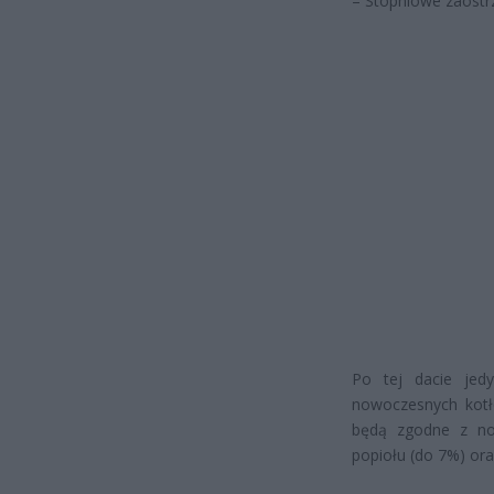
– Stopniowe zaostrz
Po tej dacie jedy
nowoczesnych kotł
będą zgodne z no
popiołu (do 7%) or