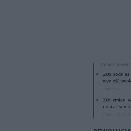
ZOBACZ RÓWNIE
ZUS podniesie
wynieść wypł
7 sierpnia 2026 19
ZUS zmieni w
dostać senio
7 sierpnia 2026 13
REWOLUCJ