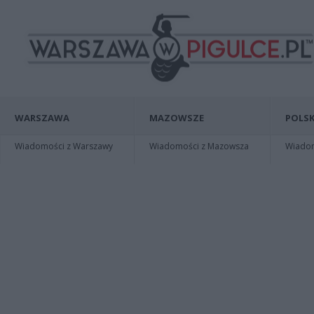
WARSZAWA
MAZOWSZE
POLSK
Wiadomości z Warszawy
Wiadomości z Mazowsza
Wiadomo