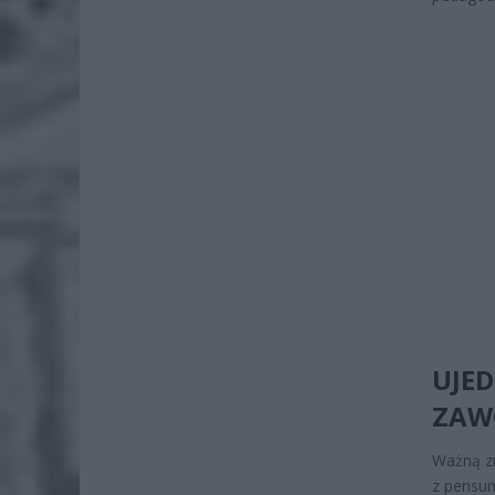
UJE
ZAW
Ważną zm
z pensum