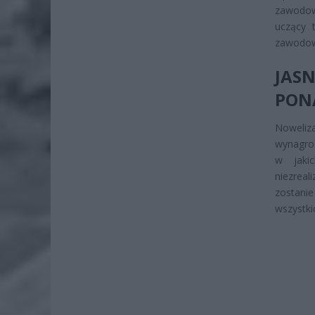
zawodow
uczący 
zawodowy
JAS
PON
Noweliz
wynagro
w jaki
niezrea
zostani
wszystki