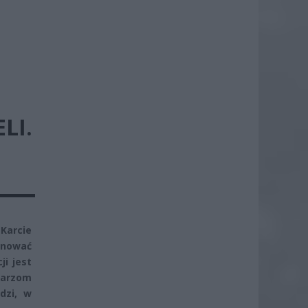
LI.
Karcie
inować
i jest
karzom
dzi, w