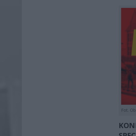
Fot. O
KON
SPEC