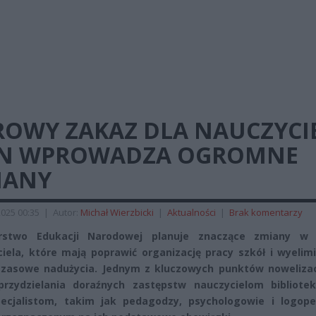
ROWY ZAKAZ DLA NAUCZYCIE
N WPROWADZA OGROMNE
IANY
025 00:35
|
Autor:
Michał Wierzbicki
|
Aktualności
|
Brak komentarzy
erstwo Edukacji Narodowej planuje znaczące zmiany w 
iela, które mają poprawić organizację pracy szkół i wyelim
zasowe nadużycia. Jednym z kluczowych punktów nowelizacj
przydzielania doraźnych zastępstw nauczycielom bibliote
ecjalistom, takim jak pedagodzy, psychologowie i logope