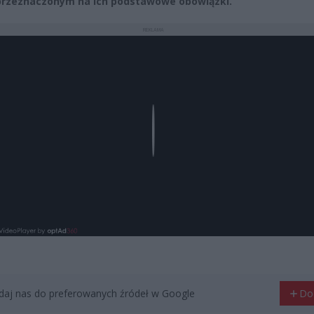
przeznaczonym na ich podstawowe obowiązki.
REKLAMA
Play
aj nas do preferowanych źródeł w Google
Do