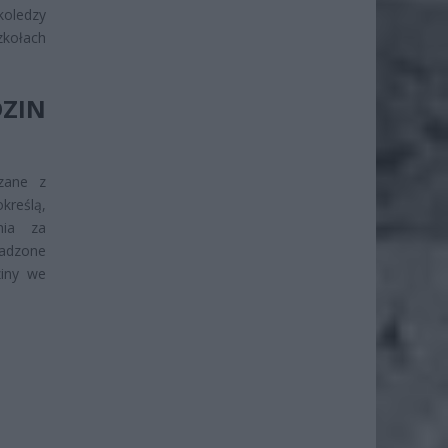
koledzy
zkołach
ZIN
zane z
kreślą,
nia za
wadzone
ziny we