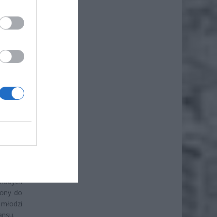
iero
ł.
DLA
młodych
cony do
młodzi
ansu.