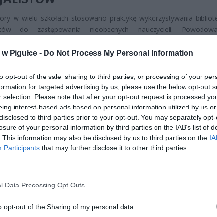
ory w wielu szkołach stosowano praktykę wykorzystywania bibliote
listów do zastępowania nieobecnych nauczycieli. Powodow
izację ich pracy i uniemożliwiało realizację kluczowych zadań, tak
 uczniów czy prowadzenie zajęć terapeutycznych. Co więcej, nauczyc
w Pigułce -
Do Not Process My Personal Information
zymywali dodatkowego wynagrodzenia za takie zastępstwa. Noweliz
cznie zakazać tych praktyk.
to opt-out of the sale, sharing to third parties, or processing of your per
formation for targeted advertising by us, please use the below opt-out s
r selection. Please note that after your opt-out request is processed y
eing interest-based ads based on personal information utilized by us or
disclosed to third parties prior to your opt-out. You may separately opt-
losure of your personal information by third parties on the IAB’s list of
. This information may also be disclosed by us to third parties on the
IA
Participants
that may further disclose it to other third parties.
ad
l Data Processing Opt Outs
o opt-out of the Sharing of my personal data.