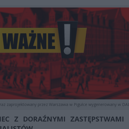
braz zaprojektowany przez Warszawa w Pigułce wygenerowany w DAL
IEC Z DORAŹNYMI ZASTĘPSTWAMI 
JALISTÓW