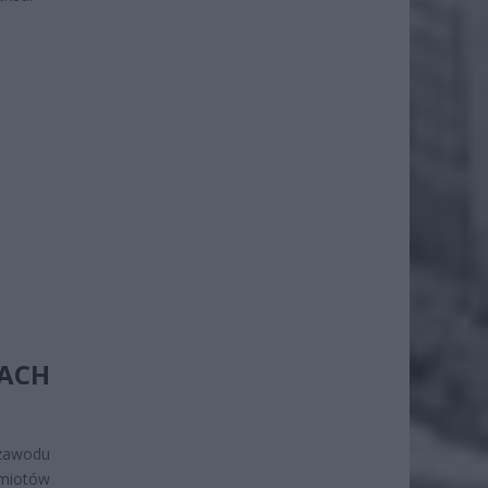
ACH
 zawodu
dmiotów