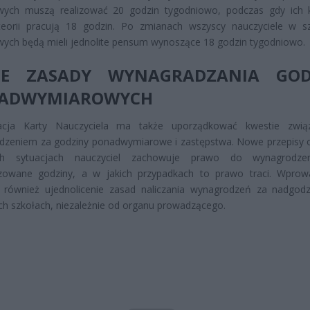
ych muszą realizować 20 godzin tygodniowo, podczas gdy ich 
teorii pracują 18 godzin. Po zmianach wszyscy nauczyciele w s
ch będą mieli jednolite pensum wynoszące 18 godzin tygodniowo.
NE ZASADY WYNAGRADZANIA GOD
ADWYMIAROWYCH
acja Karty Nauczyciela ma także uporządkować kwestie zwią
dzeniem za godziny ponadwymiarowe i zastępstwa. Nowe przepisy o
ch sytuacjach nauczyciel zachowuje prawo do wynagrodze
lizowane godziny, a w jakich przypadkach to prawo traci. Wpro
e również ujednolicenie zasad naliczania wynagrodzeń za nadgod
ch szkołach, niezależnie od organu prowadzącego.