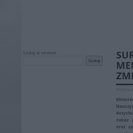
SU
Szukaj w serwisie
Szukaj
ME
ZM
9 marca 2
Minist
Nauczyc
dotychc
zakaz 
oraz sp