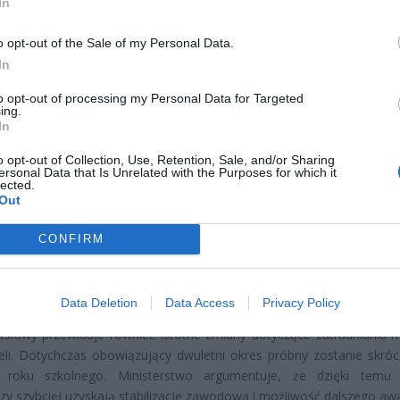
In
o opt-out of the Sale of my Personal Data.
In
CZ RÓWNIEŻ:
l przecenił hit do kuchni. Air fryer tańszy aż o 150 zł, a to dop
to opt-out of processing my Personal Data for Targeted
ing.
czątek
In
erpnia 2026 16:06
o opt-out of Collection, Use, Retention, Sale, and/or Sharing
niądze dla milionów polskich rodzin. ZUS wypłacił już 173 mln z
ersonal Data that Is Unrelated with the Purposes for which it
lected.
oski wciąż można składać
Out
erpnia 2026 12:56
CONFIRM
RÓCENIE OKRESU PRÓBNEGO 
CZYCIELI
Data Deletion
Data Access
Privacy Policy
ustawy przewiduje również istotne zmiany dotyczące zatrudniania 
eli. Dotychczas obowiązujący dwuletni okres próbny zostanie skró
 roku szkolnego. Ministerstwo argumentuje, że dzięki temu 
y szybciej uzyskają stabilizację zawodową i możliwość dalszego aw