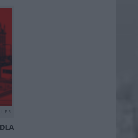
L·E 3.
DLA