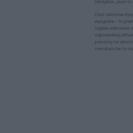
tekstyliów „door-to
Choć założenia był
wysypiska – to prak
szybkie wdrożenie 
odpowiedniej infras
położony na obrzeża
mieszkańców to real