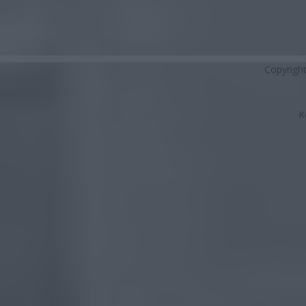
Copyrigh
K