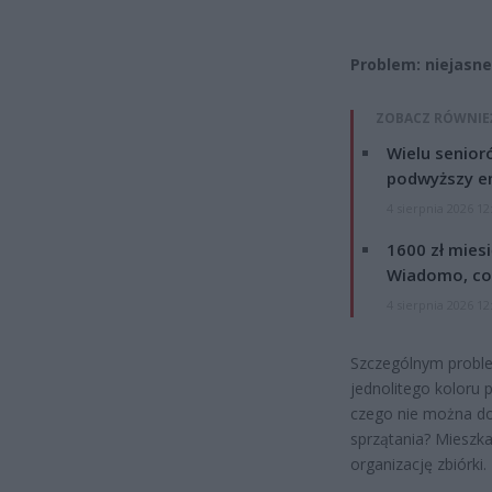
Problem: niejasne
ZOBACZ RÓWNIE
Wielu senior
podwyższy e
4 sierpnia 2026 12
1600 zł mies
Wiadomo, co
4 sierpnia 2026 12
Szczególnym proble
jednolitego koloru 
czego nie można do 
sprzątania? Mieszka
organizację zbiórki.