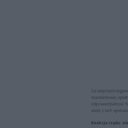
Za nieprzestrzegan
standardowej opła
odpowiedzialność f
wiele z nich apelow
Reakcja rządu: z