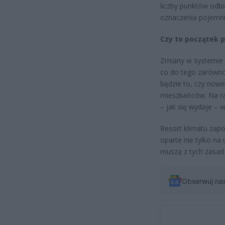
liczby punktów odb
oznaczenia pojemn
Czy to początek p
Zmiany w systemie s
co do tego zarówno 
będzie to, czy nowe
mieszkańców. Na ra
– jak się wydaje – 
Resort klimatu zapo
oparte nie tylko na
muszą z tych zasad
Obserwuj na