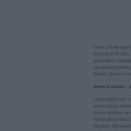
Nowe zasady segreg
stycznia 2025 roku,
gospodarce odpadam
wprowadza jednak 
których głośno mów
Nowe przepisy – a
Od początku roku o
zmieszanych. Każd
butów, bielizny cz
Komunalnych (PSZOK
miejskiej. Wprowad