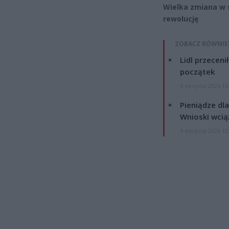
Wielka zmiana w 
rewolucję
ZOBACZ RÓWNIE
Lidl przeceni
początek
4 sierpnia 2026 16
Pieniądze dla
Wnioski wcią
4 sierpnia 2026 12