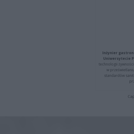
Inżynier gastron
Uniwersytecie P
technologii żywności 
w prześwietlani
standardów sanita
pr
Cap