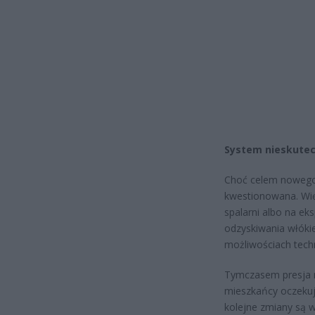
System nieskutecz
Choć celem nowego 
kwestionowana. Więk
spalarni albo na ek
odzyskiwania włókie
możliwościach tech
Tymczasem presja n
mieszkańcy oczekuj
kolejne zmiany są 