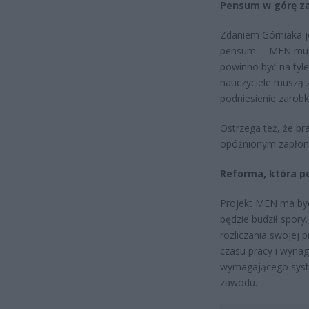
Pensum w górę z
Zdaniem Górniaka j
pensum. – MEN mus
powinno być na tyle
nauczyciele muszą 
podniesienie zarobk
Ostrzega też, że b
opóźnionym zapłon
Reforma, która po
Projekt MEN ma być 
będzie budził spory
rozliczania swojej p
czasu pracy i wyna
wymagającego syste
zawodu.