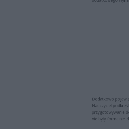
dodatkowego wynag
Dodatkowo pojawia 
Nauczyciel podkreśl
przygotowywanie do
nie były formalnie z