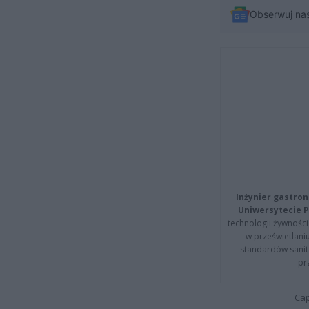
Obserwuj na
Inżynier gastron
Uniwersytecie P
technologii żywności 
w prześwietlani
standardów sanita
pr
Cap