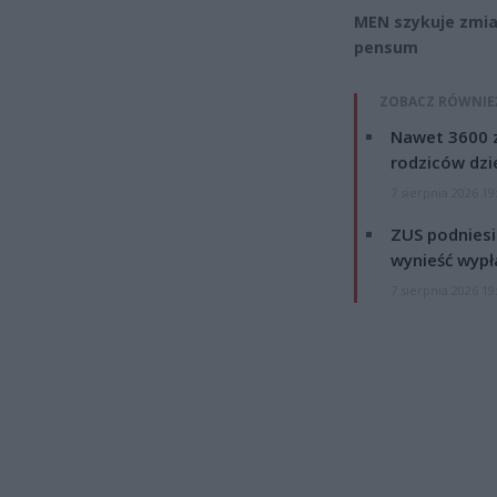
MEN szykuje zmian
pensum
ZOBACZ RÓWNIE
Nawet 3600 z
rodziców dzie
7 sierpnia 2026 19
ZUS podniesie
wynieść wypł
7 sierpnia 2026 19