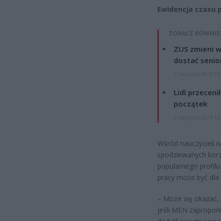
Ewidencja czasu 
ZOBACZ RÓWNIE
ZUS zmieni w
dostać senio
7 sierpnia 2026 13
Lidl przeceni
początek
4 sierpnia 2026 16
Wśród nauczycieli 
spodziewanych korzy
popularnego profil
pracy może być dla 
– Może się okazać, 
jeśli MEN zaproponuj