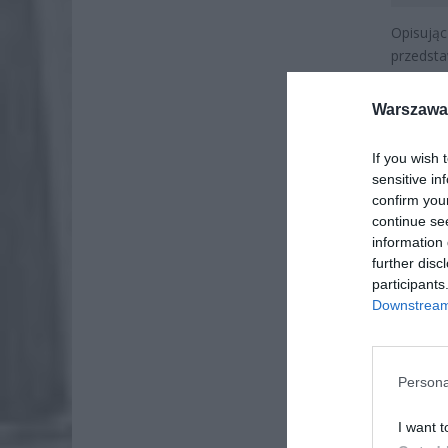
Opisując
przedstaw
Pewnego 
się stop
Warszawa 
If you wish 
sensitive in
confirm you
continue se
information 
further disc
participants
Downstream 
Persona
I want t