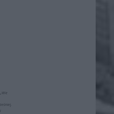
„Wie
ześniej.
y