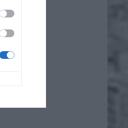
owe, bo
ewczyny
 wynik,