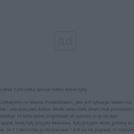
ad
zenia z placówką opisuje matka dziewczyny:
czekałyśmy na lekarza. Powiedziałam, jaka jest sytuacja i dałam mu
nie i zalecenia pani doktor. Wedle słów matki lekarz miał powiedzieć:
 każdego 18-latka byśmy przyjmowali do szpitala, to by nie było
 Zapytał, kiedy były przyjęte lekarstwa. Były przyjęte około godzinę wc
ał, że 2-3 dni trzeba ją obserwować i jeśli się nie poprawi, to mieliśm