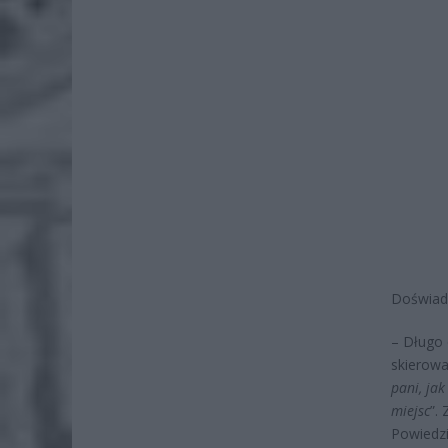
Doświadc
– Długo 
skierowa
pani, jak
miejsc
”.
Powiedzi