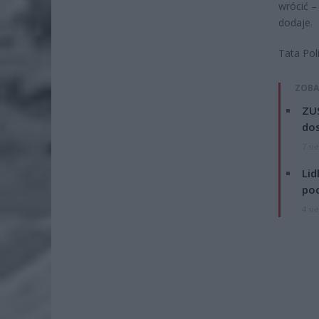
wrócić –
dodaje.
Tata Pol
ZOBA
ZUS
dos
7 si
Lid
po
4 si