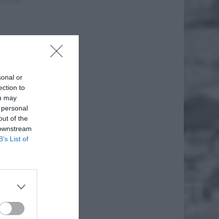
zęły
sonal or
ection to
ou may
 personal
out of the
 downstream
B’s List of