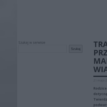
TRA
Szukaj w serwisie
Szukaj
PR
MA
WI
21 maja 2
Rodzice
dotyczą
Twierdz
podwars