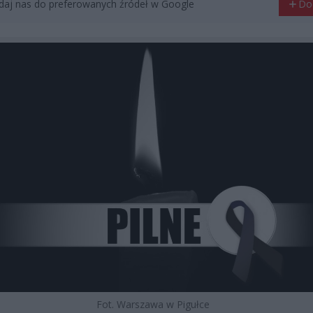
aj nas do preferowanych źródeł w Google
Do
Fot. Warszawa w Pigułce