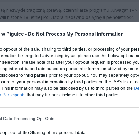
 tę niezwykle tragiczną sprawę, dziennikarze programu „Uwaga” TVN
ili historię 18-letniej Poli, która niedawno osiągnęła pełnoletniość.
dnia poczuła się trochę gorzej, a początkowo niegroźne objawy zac
niowo nasilać:
w Pigułce -
Do Not Process My Personal Information
to opt-out of the sale, sharing to third parties, or processing of your per
formation for targeted advertising by us, please use the below opt-out s
r selection. Please note that after your opt-out request is processed y
eing interest-based ads based on personal information utilized by us or
disclosed to third parties prior to your opt-out. You may separately opt-
losure of your personal information by third parties on the IAB’s list of
ad
. This information may also be disclosed by us to third parties on the
IA
Participants
that may further disclose it to other third parties.
l Data Processing Opt Outs
o opt-out of the Sharing of my personal data.