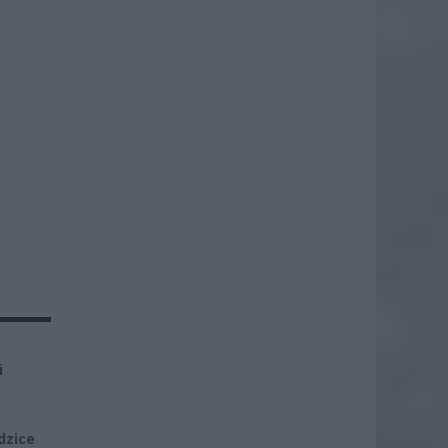
i
dzice