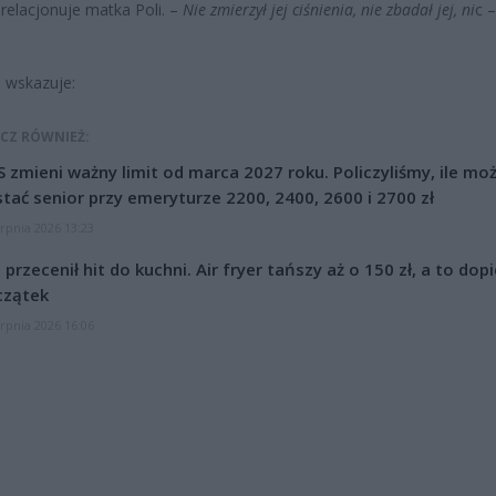
 relacjonuje matka Poli. –
Nie zmierzył jej ciśnienia, nie zbadał jej, ni
c –
i wskazuje:
CZ RÓWNIEŻ:
 zmieni ważny limit od marca 2027 roku. Policzyliśmy, ile mo
tać senior przy emeryturze 2200, 2400, 2600 i 2700 zł
erpnia 2026 13:23
l przecenił hit do kuchni. Air fryer tańszy aż o 150 zł, a to dop
czątek
erpnia 2026 16:06