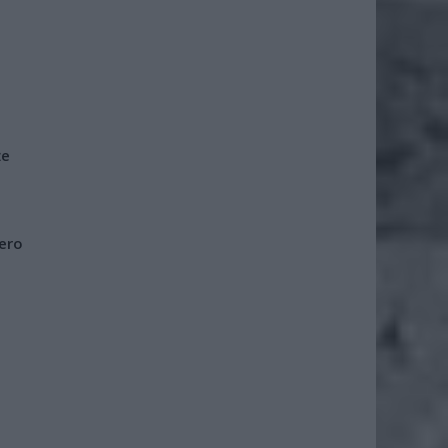
że
iero