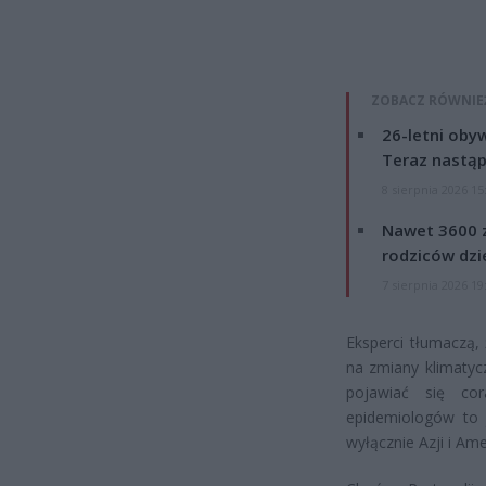
ZOBACZ RÓWNIE
26-letni obyw
Teraz nastąp
8 sierpnia 2026 15
Nawet 3600 z
rodziców dzie
7 sierpnia 2026 19
Eksperci tłumaczą,
na zmiany klimatyc
pojawiać się cor
epidemiologów to 
wyłącznie Azji i Am