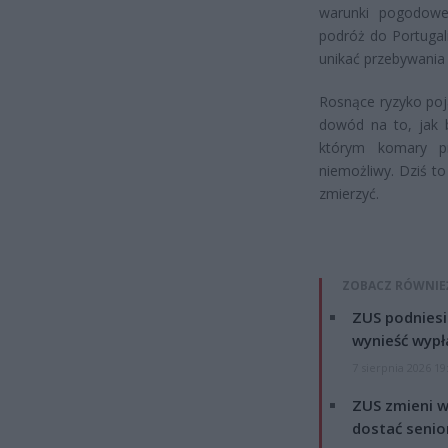
warunki pogodowe
podróż do Portugali
unikać przebywania
Rosnące ryzyko poj
dowód na to, jak b
którym komary pr
niemożliwy. Dziś to
zmierzyć.
ZOBACZ RÓWNIE
ZUS podniesie
wynieść wypł
7 sierpnia 2026 19
ZUS zmieni w
dostać senio