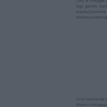
Choć w Portugalii
tego gatunku stano
populacji komarów 
działania prewencyj
Co to oznacza dla 
Eksperci ostrzegają