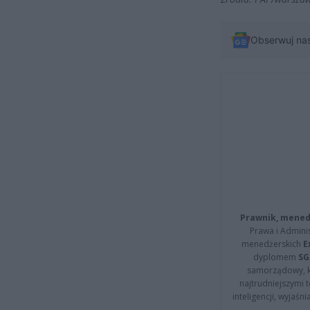
Obserwuj na
Prawnik, menedż
Prawa i Adminis
menedżerskich
E
dyplomem
SG
samorządowy, kt
najtrudniejszymi t
inteligencji, wyjaś