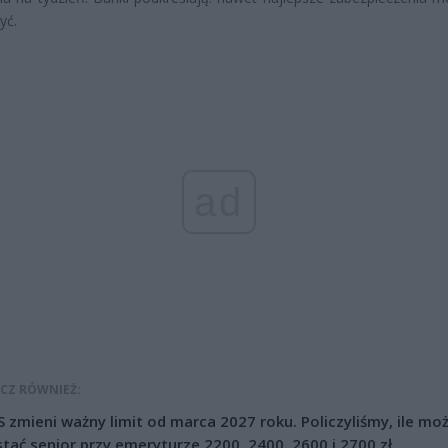
yć.
ad
CZ RÓWNIEŻ:
 zmieni ważny limit od marca 2027 roku. Policzyliśmy, ile mo
tać senior przy emeryturze 2200, 2400, 2600 i 2700 zł