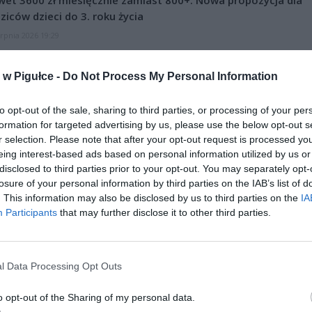
et 3600 zł miesięcznie zamiast 800+. Nowa propozycja dla
ziców dzieci do 3. roku życia
erpnia 2026 19:29
 podniesie próg 500 plus dla seniorów. Policzyliśmy, ile może
w Pigułce -
Do Not Process My Personal Information
ieść wypłata przy emeryturze od 2200 do 2700 zł
erpnia 2026 19:14
to opt-out of the sale, sharing to third parties, or processing of your per
formation for targeted advertising by us, please use the below opt-out s
r selection. Please note that after your opt-out request is processed y
eing interest-based ads based on personal information utilized by us or
disclosed to third parties prior to your opt-out. You may separately opt-
losure of your personal information by third parties on the IAB’s list of
. This information may also be disclosed by us to third parties on the
IA
Participants
that may further disclose it to other third parties.
ad
l Data Processing Opt Outs
o opt-out of the Sharing of my personal data.