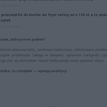
erpnia 2026 13:23
l przecenił hit do kuchni. Air fryer tańszy aż o 150 zł, a to dop
czątek
erpnia 2026 16:06
tanie, jeśli system padnie?
liwości płacenia kartą, zamknięte bankomaty, zablokowane przele
oczątek problemów. Zakupy w sklepach, opłacenie transportu cz
gą stać się niemożliwe. Nawet krótki paraliż może wywołać chaos.
panika, to rozsądek — apelują analitycy