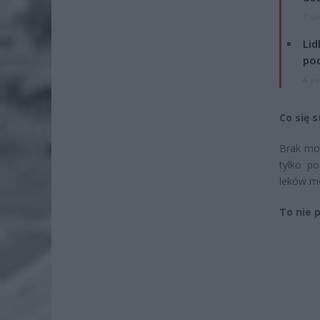
7 si
Lid
po
4 si
Co się s
Brak moż
tylko p
leków mo
To nie 