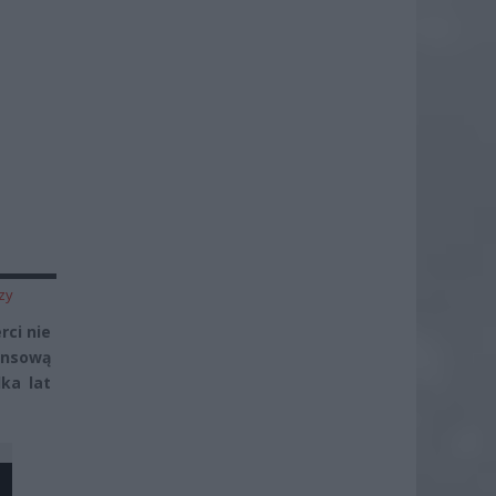
.
zy
rci nie
ansową
ka lat