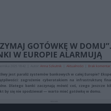
RZYMAJ GOTÓWKĘ W DOMU”
NKI W EUROPIE ALARMUJĄ
ernika 2025 18:42
|
Autor:
Anna Szkutnik
|
Aktualności
|
Brak komentar
liwy jest paraliż systemów bankowych w całej Europie? Ekspe
tpliwości: zagrożenie cyberatakiem na infrastrukturę fin
alne. Dlatego banki zaczynają mówić coś, czego jeszcze kil
kt by się nie spodziewał — warto mieć gotówkę w domu.
REKLAMA