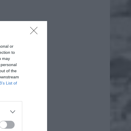
sonal or
ection to
ou may
 personal
out of the
 downstream
B’s List of