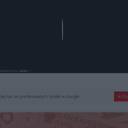
Play
aj nas do preferowanych źródeł w Google
Do