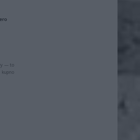
iero
wy — to
y kupno