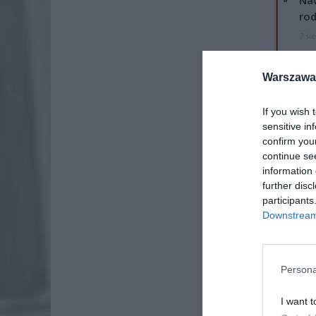
Naw
rod
7 si
ZUS
Warszawa 
wyn
7 si
If you wish 
sensitive in
confirm you
continue se
information 
further disc
participants
Downstream 
Persona
I want t