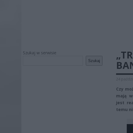
„T
Szukaj w serwisie
Szukaj
BA
24 paździ
Czy moż
mają wą
jest re
temu ni