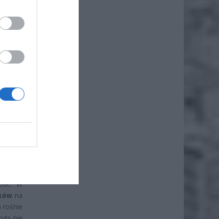
orzenie
ataków
rzelewy
jedynym
um
1000
, leki,
trzymać
ność. W
aków
na
 rośnie
ogą nie