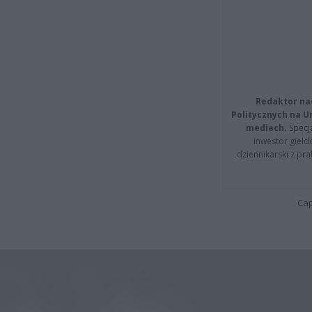
Redaktor na
Politycznych na 
mediach.
Specja
inwestor giełd
dziennikarski z pr
Cap