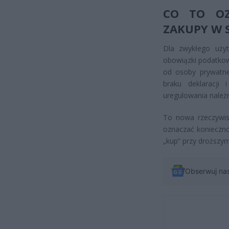
CO TO OZ
ZAKUPY W S
Dla zwykłego użyt
obowiązki podatkowe
od osoby prywatne
braku deklaracji
uregulowania należ
To nowa rzeczywis
oznaczać konieczno
„kup” przy droższym
Obserwuj na