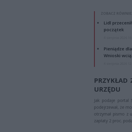
ZOBACZ RÓWNIE
Lidl przeceni
początek
4 sierpnia 2026 16
Pieniądze dla
Wnioski wcią
4 sierpnia 2026 12
PRZYKŁAD Z
URZĘDU
Jak podaje portal 
podejrzewał, że moż
otrzymał pismo z u
zapłaty 2 proc. pod