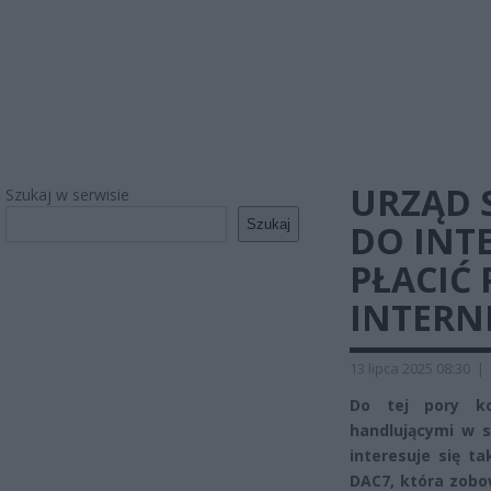
URZĄD 
Szukaj w serwisie
Szukaj
DO INT
PŁACIĆ
INTERN
13 lipca 2025 08:30
|
Do tej pory ko
handlującymi w s
interesuje się t
DAC7, która zobo