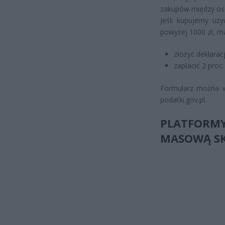
zakupów między oso
Jeśli kupujemy uż
powyżej 1000 zł, 
złożyć deklarac
zapłacić 2 proc
Formularz można wy
podatki.gov.pl.
PLATFOR
MASOWĄ S