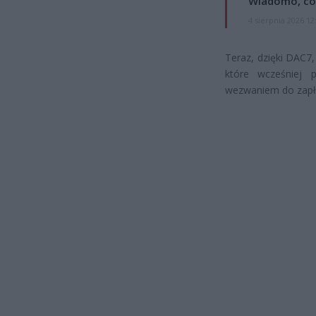
Wiadomo, co
4 sierpnia 2026 12
Teraz, dzięki DAC7
które wcześniej 
wezwaniem do zapł