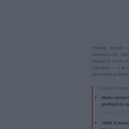
Według danych O
zamieszczono tam
Najwięcej z nich do
transakcji — o ile
obowiązek podatko
ZOBACZ RÓWNIE
Wielu senior
podwyższy e
4 sierpnia 2026 12
1600 zł mies