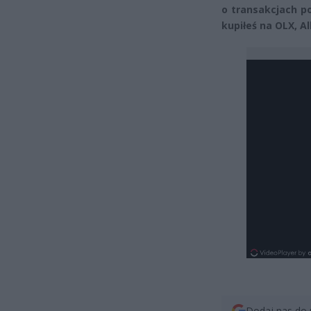
o transakcjach pow
kupiłeś na OLX, A
Dodaj nas do 