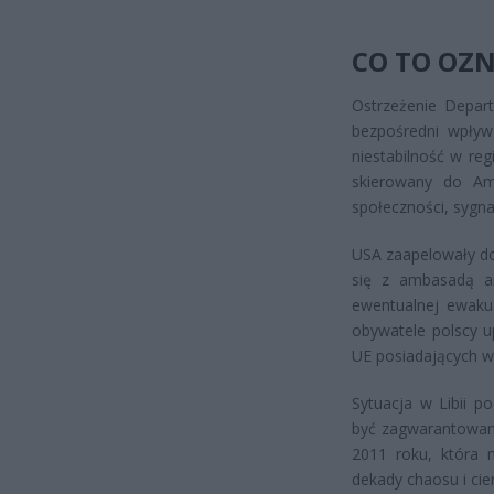
CO TO OZ
Ostrzeżenie Depar
bezpośredni wpływ
niestabilność w reg
skierowany do Am
społeczności, sygna
USA zaapelowały do
się z ambasadą a
ewentualnej ewaku
obywatele polscy 
UE posiadających w 
Sytuacja w Libii p
być zagwarantowane
2011 roku, która 
dekady chaosu i cier