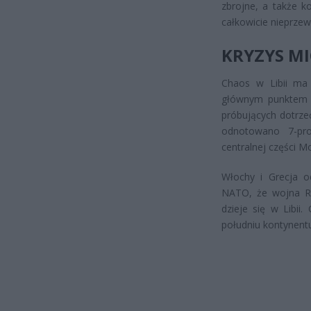
zbrojne, a także k
całkowicie nieprzew
KRYZYS M
Chaos w Libii ma 
głównym punktem t
próbujących dotrze
odnotowano 7-pro
centralnej części M
Włochy i Grecja o
NATO, że wojna Ro
dzieje się w Libii
południu kontynent