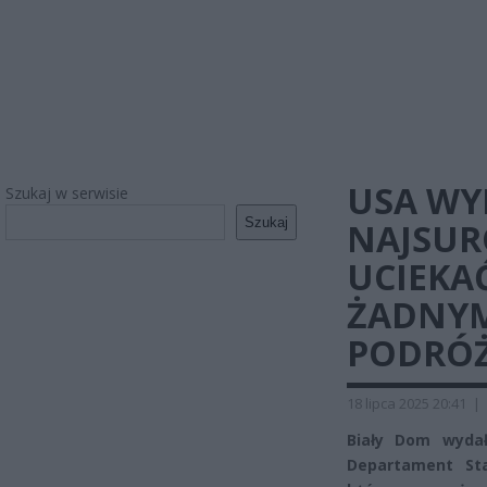
USA WY
Szukaj w serwisie
Szukaj
NAJSUR
UCIEKAĆ
ŻADNYM
PODRÓ
18 lipca 2025 20:41
|
Biały Dom wydał
Departament St