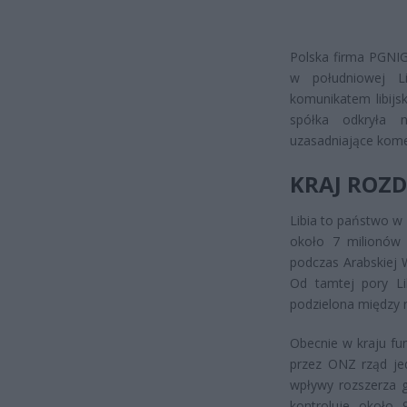
Polska firma PGNI
w południowej Li
komunikatem libijs
spółka odkryła 
uzasadniające kome
KRAJ ROZ
Libia to państwo w
około 7 milionów l
podczas Arabskiej 
Od tamtej pory Li
podzielona między r
Obecnie w kraju fu
przez ONZ rząd je
wpływy rozszerza g
kontroluje około 