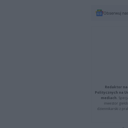
Obserwuj na
Redaktor na
Politycznych na 
mediach.
Specja
inwestor giełd
dziennikarski z pr