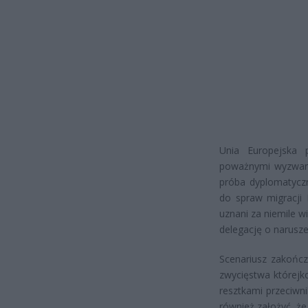
Unia Europejska 
poważnymi wyzwania
próba dyplomatyczn
do spraw migracji 
uznani za niemile w
delegację o narusze
Scenariusz zakończe
zwycięstwa którejk
resztkami przeciwn
również założyć, ż