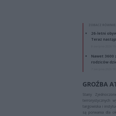
ZOBACZ RÓWNIE
26-letni obyw
Teraz nastąp
8 sierpnia 2026 15
Nawet 3600 z
rodziców dzie
7 sierpnia 2026 19
GROŹBA A
Stany Zjednoczon
terrorystycznych w
targowiska i insty
są porwania dla ok