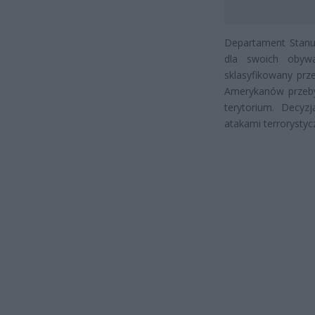
Departament Stanu
dla swoich obywa
sklasyfikowany prz
Amerykanów przeby
terytorium. Decyz
atakami terrorysty