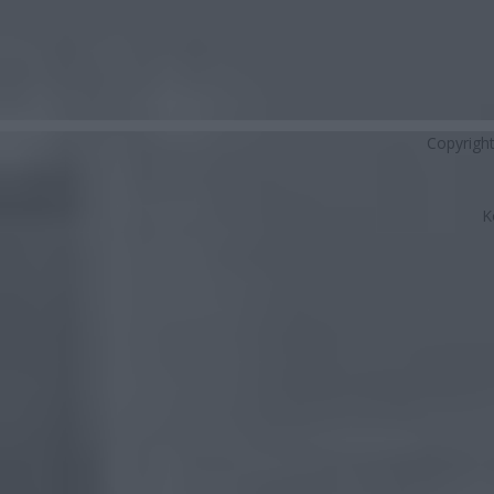
Copyrigh
K