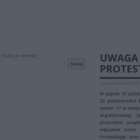
UWAGA 
Szukaj w serwisie
Szukaj
PROTES
20 października 2016
W piątek 21 paźdz
22 października 
numer 17 w miejs
organizowany j
przeciwko ucią
odpadów Sater 
Przewidując znac