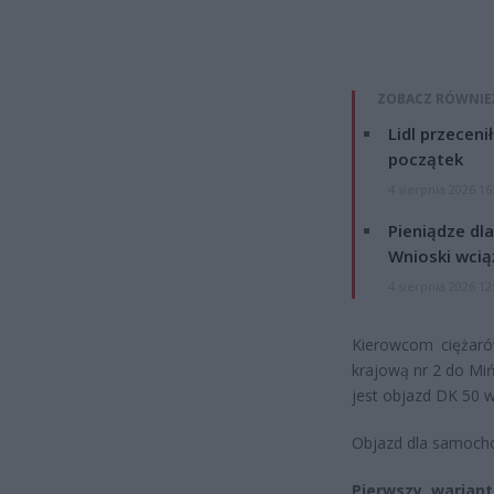
ZOBACZ RÓWNIE
Lidl przeceni
początek
4 sierpnia 2026 16
Pieniądze dla
Wnioski wcią
4 sierpnia 2026 12
Kierowcom ciężaró
krajową nr 2 do Mi
jest objazd DK 50 w
Objazd dla samoch
Pierwszy wariant