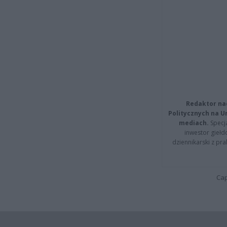
Redaktor na
Politycznych na 
mediach.
Specja
inwestor giełd
dziennikarski z pr
Cap