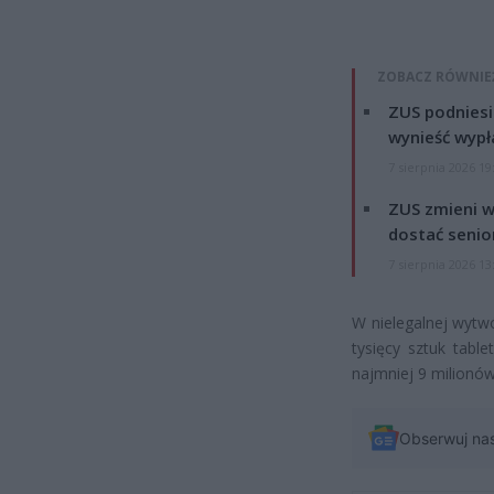
ZOBACZ RÓWNIE
ZUS podniesie
wynieść wypł
7 sierpnia 2026 19
ZUS zmieni w
dostać senio
7 sierpnia 2026 13
W nielegalnej wytw
tysięcy sztuk tabl
najmniej 9 milionów
Obserwuj na