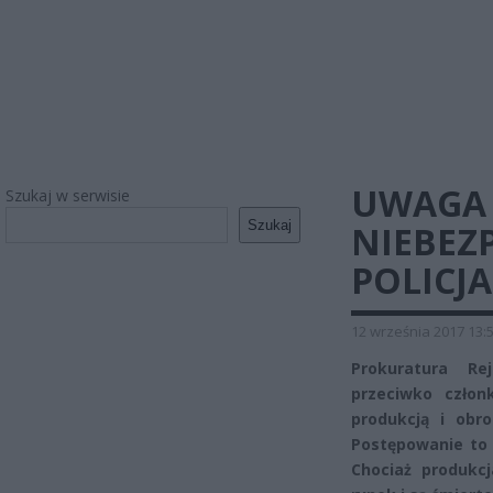
UWAGA 
Szukaj w serwisie
Szukaj
NIEBEZ
POLICJ
12 września 2017 13:
Prokuratura Re
przeciwko człon
produkcją i obr
Postępowanie to 
Chociaż produkcj