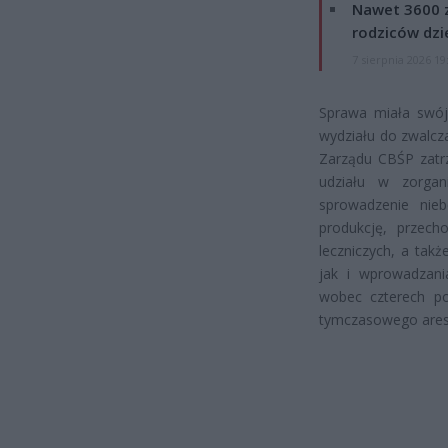
Nawet 3600 z
rodziców dzie
7 sierpnia 2026 19
Sprawa miała swój
wydziału do zwalcz
Zarządu CBŚP zatrz
udziału w zorgan
sprowadzenie nie
produkcję, przech
leczniczych, a tak
jak i wprowadzani
wobec czterech po
tymczasowego aresz