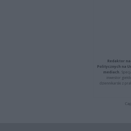
Redaktor na
Politycznych na 
mediach.
Specja
inwestor giełd
dziennikarski z pr
Cap