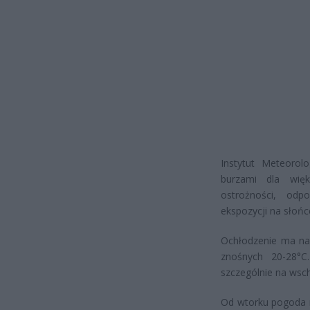
Instytut Meteorol
burzami dla więk
ostrożności, odp
ekspozycji na słoń
Ochłodzenie ma nad
znośnych 20-28°C
szczególnie na wsch
Od wtorku pogoda m