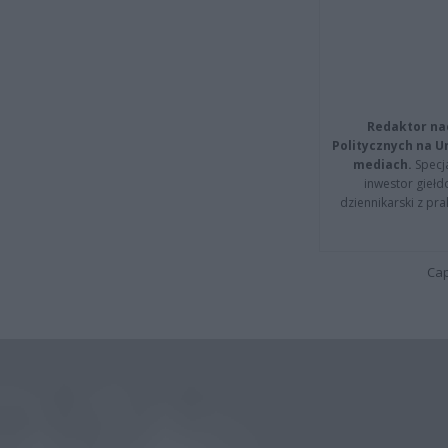
Redaktor na
Politycznych na 
mediach.
Specja
inwestor giełd
dziennikarski z pr
Cap