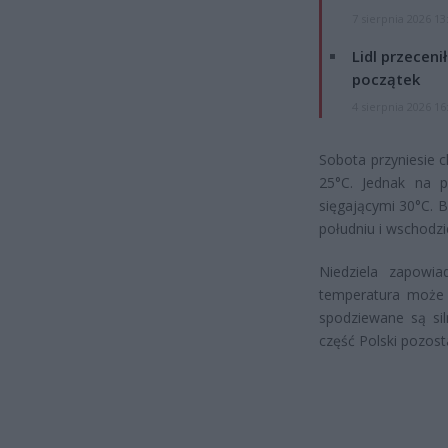
7 sierpnia 2026 13
Lidl przeceni
początek
4 sierpnia 2026 16
Sobota przyniesie c
25°C. Jednak na p
sięgającymi 30°C. 
południu i wschodzi
Niedziela zapowi
temperatura może 
spodziewane są si
część Polski pozost