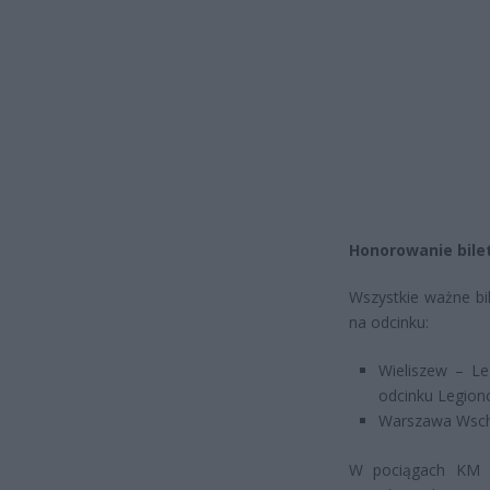
Honorowanie bilet
Wszystkie ważne b
na odcinku:
Wieliszew – L
odcinku Legion
Warszawa Wsch
W pociągach KM po