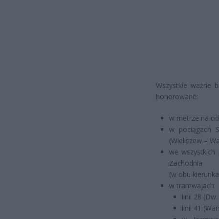
Wszystkie ważne b
honorowane:
w metrze na od
w pociągach S
(Wieliszew – Wa
we wszystkich
Zachodnia
(w obu kierunka
w tramwajach:
linii 28 (D
linii 41 (W