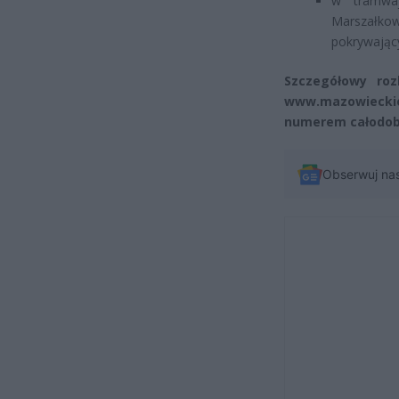
w tramwa
Marszałkow
pokrywający
Szczegółowy ro
www.mazowieckie.
numerem całodobow
Obserwuj na