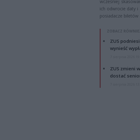
wcześniej skasowan
ich odwrocie daty i
posiadacze biletó
ZOBACZ RÓWNIE
ZUS podniesie
wynieść wypł
7 sierpnia 2026 19
ZUS zmieni w
dostać senio
7 sierpnia 2026 13