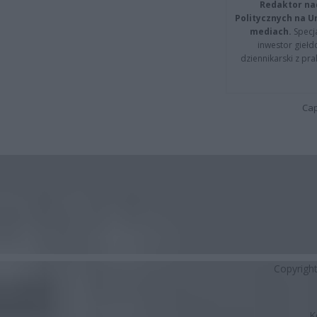
Redaktor na
Politycznych na 
mediach.
Specja
inwestor giełd
dziennikarski z pr
Cap
Copyrigh
K