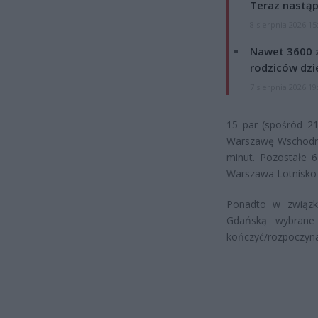
Teraz nastąp
8 sierpnia 2026 15
Nawet 3600 z
rodziców dzie
7 sierpnia 2026 19
15 par (spośród 21
Warszawę Wschodni
minut. Pozostałe 6
Warszawa Lotnisko 
Ponadto w związk
Gdańską wybrane 
kończyć/rozpoczyna