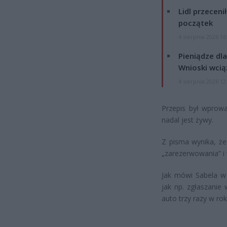
Lidl przeceni
początek
4 sierpnia 2026 16
Pieniądze dla
Wnioski wcią
4 sierpnia 2026 12
Przepis był wprow
nadal jest żywy.
Z pisma wynika, że
„zarezerwowania” i 
Jak mówi Sabela w 
jak np. zgłaszanie
auto trzy razy w ro