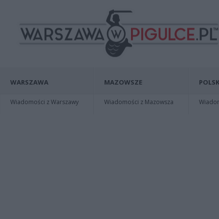
WARSZAWA
MAZOWSZE
POLSK
Wiadomości z Warszawy
Wiadomości z Mazowsza
Wiadomo