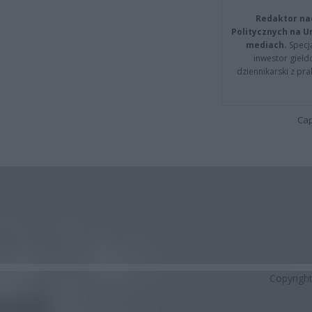
Redaktor na
Politycznych na 
mediach.
Specja
inwestor giełd
dziennikarski z pr
Cap
Copyrigh