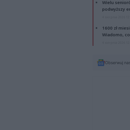
Wielu senior
podwyższy e
4 sierpnia 2026 12
1600 zł mies
Wiadomo, co
4 sierpnia 2026 12
Obserwuj na