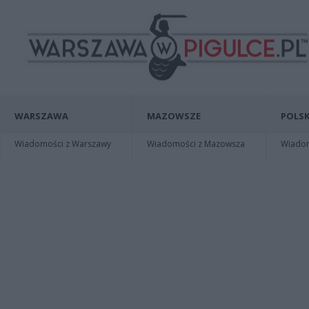
WARSZAWA
MAZOWSZE
POLSK
Wiadomości z Warszawy
Wiadomości z Mazowsza
Wiadomo