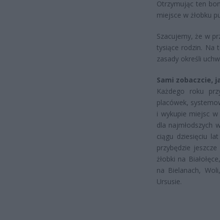
Otrzymując ten bon
miejsce w żłobku p
Szacujemy, że w pr
tysiące rodzin. Na
zasady określi uch
Sami zobaczcie, j
Każdego roku prz
placówek, systemow
i wykupie miejsc w
dla najmłodszych w
ciągu dziesięciu 
przybędzie jeszcze
żłobki na Białołęc
na Bielanach, Woli
Ursusie.