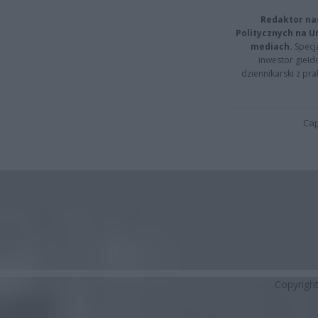
Redaktor na
Politycznych na 
mediach.
Specja
inwestor giełd
dziennikarski z pr
Cap
Copyrigh