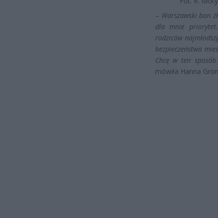
Fot. R. Moty
–
Warszawski bon żł
dla mnie prioryte
rodziców najmłodsz
bezpieczeństwa miesz
Chcę w ten sposób 
mówiła Hanna Gronki