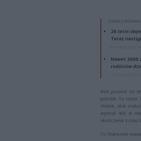
ZOBACZ RÓWNIE
26-letni obyw
Teraz nastąp
8 sierpnia 2026 15
Nawet 3600 z
rodziców dzie
7 sierpnia 2026 19
Bon pozwoli na st
potrzeb. To rodzic
żłobek, klub malu
wynosił 400 zł mi
ukończenia 3 roku ż
To finansowe wsparc