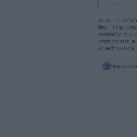
7 sierpnia 2026 13
Od 2011 r. dofinan
dzieci mogą korzy
warsztatów grup w
ostatnich trzech lat
Dowiedz się więcej
Obserwuj na