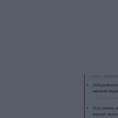
ZOBACZ RÓWNIE
ZUS podniesie
wynieść wypł
7 sierpnia 2026 19
ZUS zmieni w
dostać senio