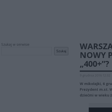
WARSZA
Szukaj w serwisie
Szukaj
NOWY P
„400+”?
9 grudnia 2016 12:32
W mikołajki, 6 gr
Prezydent m.st. 
dziećmi w wieku 