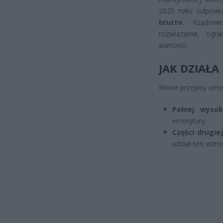
2025 roku odpowi
brutto
. Rządowe
rozwiązania, ogr
wartości.
JAK DZIAŁ
Nowe przepisy umoż
Pełnej wysok
emerytury.
Części drugie
udział ten wzro