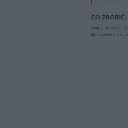
7 sierpnia 2026 13
CO ZROBIĆ,
Wnioskodawcy, któr
kluczowych krokach