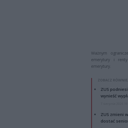
Ważnym ogranicze
emerytury i renty
emerytury.
ZOBACZ RÓWNIE
ZUS podniesie
wynieść wypł
7 sierpnia 2026 19
ZUS zmieni w
dostać senio