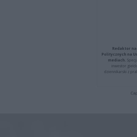
Redaktor na
Politycznych na 
mediach.
Specja
inwestor giełd
dziennikarski z pr
Cap