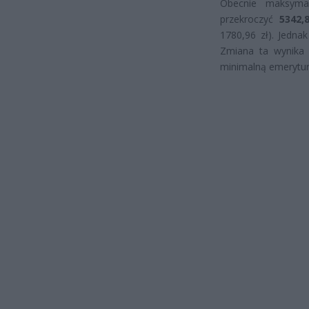
Obecnie maksyma
przekroczyć
5342,
1780,96 zł). Jedna
Zmiana ta wynika 
minimalną emerytu