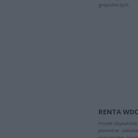
gospodarczych.
RENTA WDO
Projekt obywatelsk
pierwotnie zakład
maksymalnej kwot