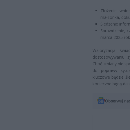
Złożenie wni
małżonka, doku
Śledzenie infor
Sprawdzenie, c
marca 2025 ro
Waloryzacja świ
dostosowywaniu sy
Choć zmiany nie spe
do poprawy sytuac
kluczowe będzie śl
konieczne będą dals
Obserwuj na