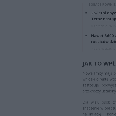
ZOBACZ RÓWNIE
26-letni obyw
Teraz nastąp
8 sierpnia 2026 15
Nawet 3600 z
rodziców dzie
7 sierpnia 2026 19
JAK TO WP
Nowe limity mają 
wnioski o rentę wd
zastosuje podwyżs
przekroczy ustalony
Dla wielu osób z
znaczenie w oblicz
na inflację i kon