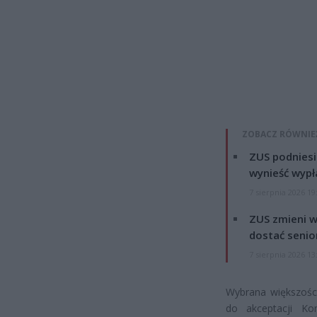
ZOBACZ RÓWNIE
ZUS podniesie
wynieść wypł
7 sierpnia 2026 19
ZUS zmieni w
dostać senio
7 sierpnia 2026 13
Wybrana większośc
do akceptacji Ko