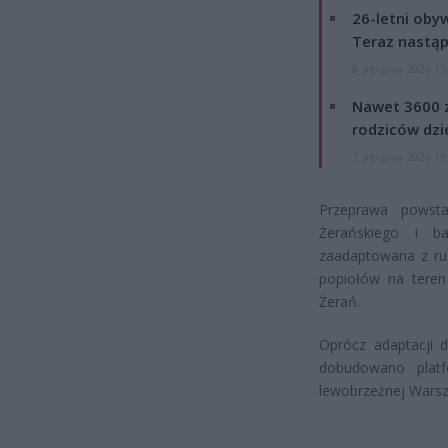
26-letni obyw
Teraz nastąp
8 sierpnia 2026 15
Nawet 3600 z
rodziców dzie
7 sierpnia 2026 19
Przeprawa powsta
Żerańskiego i b
zaadaptowana z rus
popiołów na teren
Żerań.
Oprócz adaptacji 
dobudowano plat
lewobrzeżnej Wars