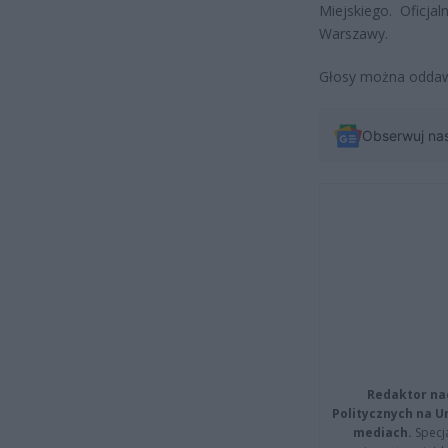
Miejskiego. Oficja
Warszawy.
Głosy można oddaw
Obserwuj na
Redaktor na
Politycznych na 
mediach.
Specja