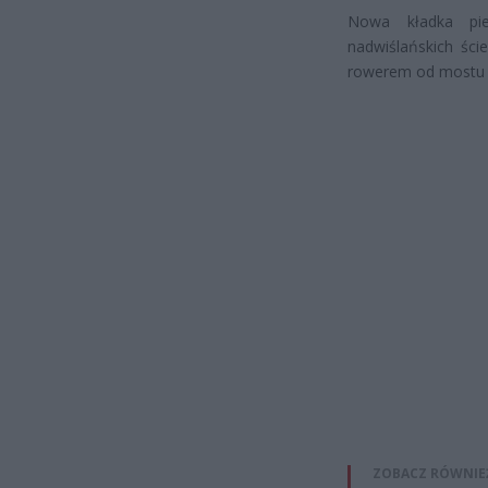
Nowa kładka pies
nadwiślańskich ści
rowerem od mostu Ł
ZOBACZ RÓWNIE