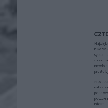
CZTE
Najwięks
kilka ty
system p
stworzon
nieodbie
prostu b
Procedur
nakaz za
pocztow
poczcie i
informuj