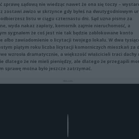
ć sprawę sądową nie wiedząc nawet że ona się toczy – wystar
sz zostawi awizo w skrzynce gdy byłeś na dwutygodniowym url
e odbierzesz listu w ciągu czternastu dni. Sąd uzna pismo za
ne, wyda nakaz zapłaty, komornik zajmie nieruchomość, a
ym sygnałem że coś jest nie tak będzie zablokowane konto
 albo zawiadomienie o licytacji twojego lokalu. W dwa tysiąc
stym piątym roku liczba licytacji komorniczych mieszkań za d
we wzrosła dramatycznie, a większość właścicieli traci dachy
ie dlatego że nie mieli pieniędzy, ale dlatego że przegapili m
m sprawę można było jeszcze zatrzymać.
REKLAMA
Play