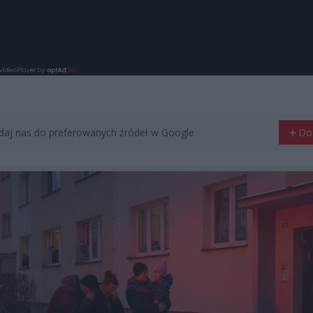
aj nas do preferowanych źródeł w Google
Do