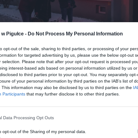
w Pigułce -
Do Not Process My Personal Information
to opt-out of the sale, sharing to third parties, or processing of your per
formation for targeted advertising by us, please use the below opt-out s
Fot. Warszawa w Pigułce
r selection. Please note that after your opt-out request is processed y
eing interest-based ads based on personal information utilized by us or
disclosed to third parties prior to your opt-out. You may separately opt-
tolerancji wspólnot mieszkaniowych i spółdzielni jest bardzo cienka.
losure of your personal information by third parties on the IAB’s list of
ą trzy pełne okresy płatności zaległości, by sprawa mogła trafić na 
. This information may also be disclosed by us to third parties on the
IA
W praktyce oznacza to jeden kwartał niepłacenia czynszu i funduszu
Participants
that may further disclose it to other third parties.
ego – nie trzeba czekać roku, nie trzeba nawet czekać na wielokrot
a przedsądowe. Zarządca nieruchomości ma ustawowy obowiązek d
 finansową budynku, więc gdy ktoś zalega z płatnościami przez trzy
, wspólnota ma prawo natychmiast skierować sprawę do sądu bez d
l Data Processing Opt Outs
ń.
o opt-out of the Sharing of my personal data.