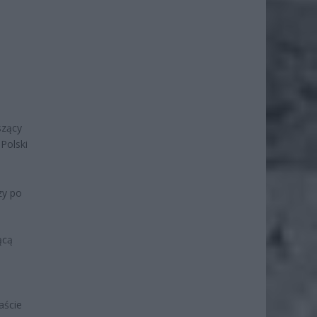
szący
Polski
zy po
ącą
aście