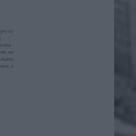
zym na
ę
żnika.
ikt nie
szkania
ania, a