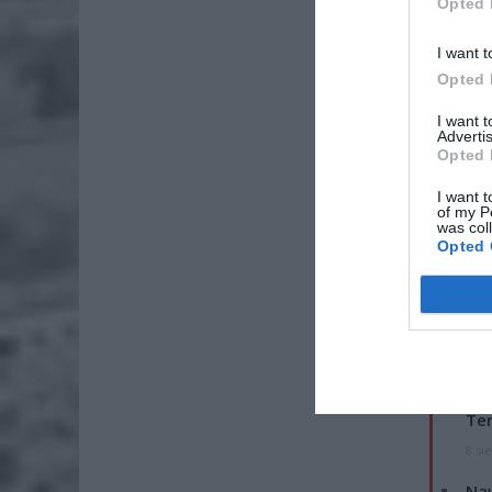
Opted 
I want t
Opted 
I want 
Advertis
Opted 
I want t
of my P
was col
Opted 
ZOBA
26-
Ter
8 si
Naw