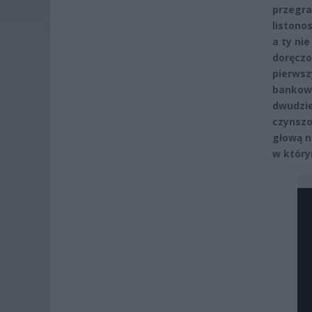
przegra
listono
a ty ni
doręczo
pierwsz
bankowe
dwudzie
czynszo
głową n
w który