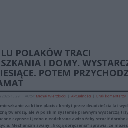
ELU POLAKÓW TRACI
ESZKANIA I DOMY. WYSTARC
IESIĄCE. POTEM PRZYCHODZ
AMAT
a 2026 13:29
|
Autor:
Michał Wierzbicki
|
Aktualności
|
Brak komentarzy
mieszkanie za które płacisz kredyt przez dwadzieścia lat wyd
zną twierdzą, ale w polskim systemie prawnym wystarczą trz
acone czynsze i jedno nieodebrane awizo żeby stracić dorobek
życia. Mechanizm zwany „fikcją doręczenia” sprawia, że może