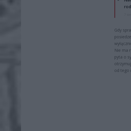
rod
7 si
Gdy spra
posiedze
wyłączni
Nie ma r
pyta o s
otrzymuj
od tego 