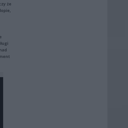
czy że
opie,
e
ługi
 nad
oment