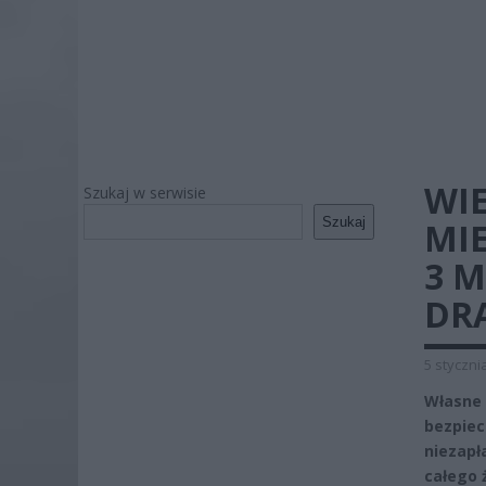
WI
Szukaj w serwisie
Szukaj
MI
3 M
DR
5 styczni
Własne 
bezpiec
niezapł
całego 