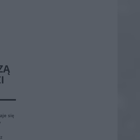
ZĄ
I
aje się
y
sz