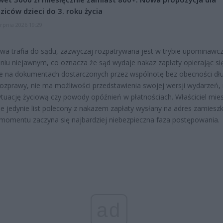
ziców dzieci do 3. roku życia
erpnia 2026 19:29
wa trafia do sądu, zazwyczaj rozpatrywana jest w trybie upominawc
niu niejawnym, co oznacza że sąd wydaje nakaz zapłaty opierając si
e na dokumentach dostarczonych przez wspólnotę bez obecności dłu
ozprawy, nie ma możliwości przedstawienia swojej wersji wydarzeń, n
ytuację życiową czy powody opóźnień w płatnościach. Właściciel mie
e jedynie list polecony z nakazem zapłaty wysłany na adres zamieszk
momentu zaczyna się najbardziej niebezpieczna faza postępowania.
ad