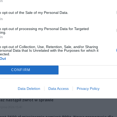
In
o opt-out of the Sale of my Personal Data.
In
to opt-out of processing my Personal Data for Targeted
ing.
ad
In
o opt-out of Collection, Use, Retention, Sale, and/or Sharing
ersonal Data that Is Unrelated with the Purposes for which it
lected.
Out
CONFIRM
CZ RÓWNIEŻ:
Data Deletion
Data Access
Privacy Policy
letni obywatel Ukrainy zaatakował zakonnicę i zerwał jej krzy
az nastąpił zwrot w sprawie
erpnia 2026 15:40
et 3600 zł miesięcznie zamiast 800+. Nowa propozycja dla