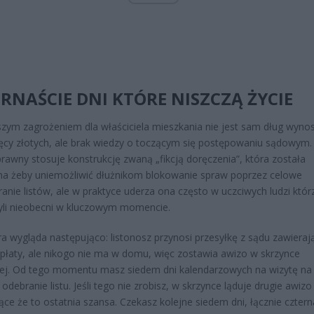
RNAŚCIE DNI KTÓRE NISZCZĄ ŻYCIE
zym zagrożeniem dla właściciela mieszkania nie jest sam dług wyno
sięcy złotych, ale brak wiedzy o toczącym się postępowaniu sądowym. 
rawny stosuje konstrukcję zwaną „fikcją doręczenia”, która została
a żeby uniemożliwić dłużnikom blokowanie spraw poprzez celowe
ranie listów, ale w praktyce uderza ona często w uczciwych ludzi któr
yli nieobecni w kluczowym momencie.
a wygląda następująco: listonosz przynosi przesyłkę z sądu zawieraj
płaty, ale nikogo nie ma w domu, więc zostawia awizo w skrzynce
ej. Od tego momentu masz siedem dni kalendarzowych na wizytę na
 odebranie listu. Jeśli tego nie zrobisz, w skrzynce ląduje drugie awizo
ące że to ostatnia szansa. Czekasz kolejne siedem dni, łącznie cztern