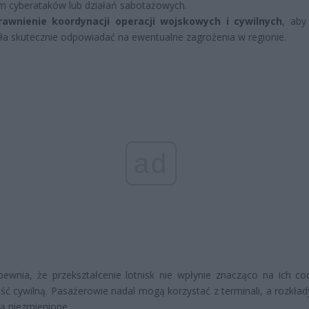
m cyberataków lub działań sabotażowych.
rawnienie koordynacji operacji wojskowych i cywilnych
, aby
a skutecznie odpowiadać na ewentualne zagrożenia w regionie.
ad
ewnia, że przekształcenie lotnisk nie wpłynie znacząco na ich co
ość cywilną. Pasażerowie nadal mogą korzystać z terminali, a rozkład
ą niezmienione.