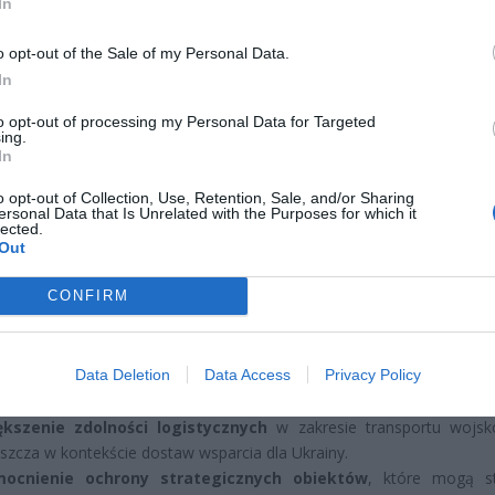
In
o opt-out of the Sale of my Personal Data.
In
to opt-out of processing my Personal Data for Targeted
CZ RÓWNIEŻ:
ing.
In
l przecenił hit do kuchni. Air fryer tańszy aż o 150 zł, a to dop
czątek
o opt-out of Collection, Use, Retention, Sale, and/or Sharing
ersonal Data that Is Unrelated with the Purposes for which it
erpnia 2026 16:06
lected.
Out
niądze dla milionów polskich rodzin. ZUS wypłacił już 173 mln z
oski wciąż można składać
CONFIRM
erpnia 2026 12:56
Data Deletion
Data Access
Privacy Policy
kreśla, że nowe rozwiązania mają na celu:
ększenie zdolności logistycznych
w zakresie transportu wojs
szcza w kontekście dostaw wsparcia dla Ukrainy.
ocnienie ochrony strategicznych obiektów
, które mogą s