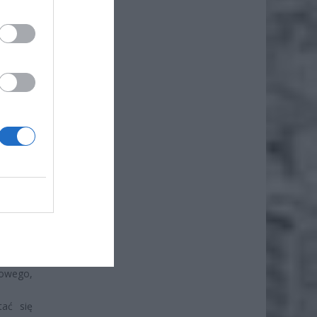
iero
ł.
kowego,
tać się