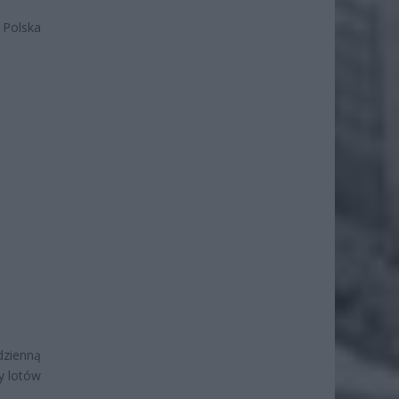
 Polska
dzienną
y lotów