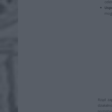
cele
Usp
mogł
Rząd zap
działaln
pozostaj