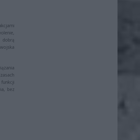
kcjami
lenie,
w dobrą
 wojska
ązania
zasach
funkcji
ia, bez