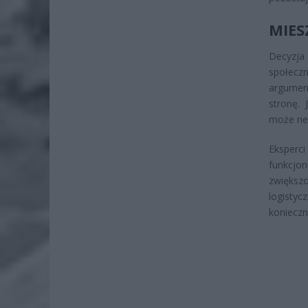
MIES
Decyzja
społec
argumen
stronę.
może neg
Eksperc
funkcjo
zwiększo
logistyc
koniecz