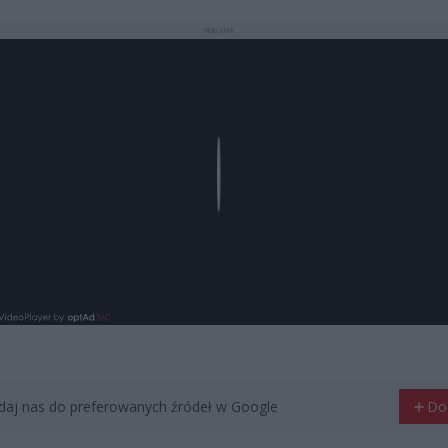
REKLAMA
Play
aj nas do preferowanych źródeł w Google
Do