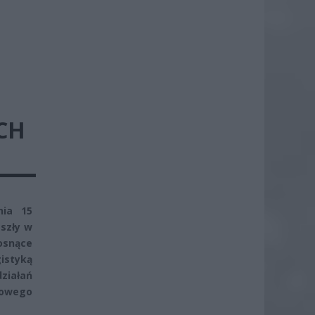
CH
nia 15
szły w
osnące
istyką
działań
kowego