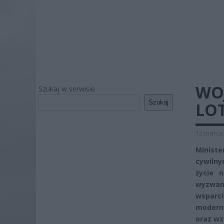
WOJ
Szukaj w serwisie
Szukaj
LOT
12 marca 
Minist
cywilny
życie 
wyzwan
wsparci
moderni
oraz wz