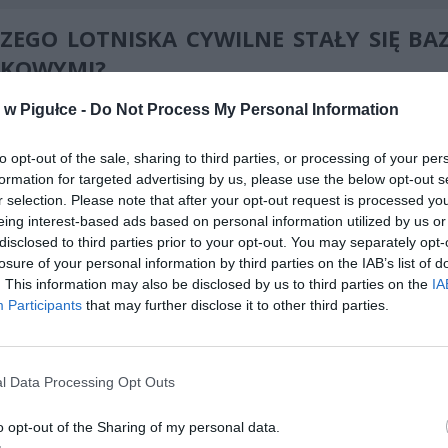
ZEGO LOTNISKA CYWILNE STAŁY SIĘ BA
SKOWYMI?
napięć geopolitycznych w Europie Wschodniej wymusił na 
w Pigułce -
Do Not Process My Personal Information
ość dostosowania swojej infrastruktury do nowych realiów. Cywiln
, które dotychczas obsługiwały głównie ruch pasażerski i towarowy
to opt-out of the sale, sharing to third parties, or processing of your per
akże funkcję punktów logistycznych dla transportu sprzętu wojsk
formation for targeted advertising by us, please use the below opt-out s
u.
r selection. Please note that after your opt-out request is processed y
eing interest-based ads based on personal information utilized by us or
disclosed to third parties prior to your opt-out. You may separately opt-
losure of your personal information by third parties on the IAB’s list of
. This information may also be disclosed by us to third parties on the
IA
Participants
that may further disclose it to other third parties.
ad
l Data Processing Opt Outs
o opt-out of the Sharing of my personal data.