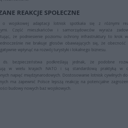
ZANE REAKCJE SPOŁECZNE
 o wojskowej adaptacji lotnisk spotkała się z różnymi rea
znymi. Część mieszkańców i samorządowców wyraża zadowo
tując, że podniesienie poziomu ochrony infrastruktury to krok 
 Jednocześnie nie brakuje głosów obawiających się, że obecność
atywnie wpłynąć na rozwój turystyki i lokalnego biznesu.
i ds. bezpieczeństwa podkreślają jednak, że podobne rozwi
nują w wielu krajach NATO i są standardową praktyką w c
nych napięć międzynarodowych. Dostosowanie lotnisk cywilnych do 
znych ma zapewnić Polsce lepszą reakcję na potencjalne zagrożen
ności budowy nowych baz wojskowych.