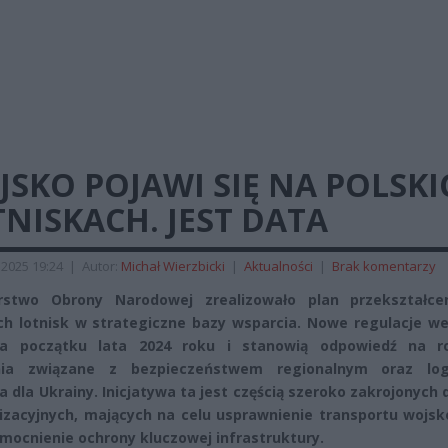
SKO POJAWI SIĘ NA POLSKI
NISKACH. JEST DATA
2025 19:24
|
Autor:
Michał Wierzbicki
|
Aktualności
|
Brak komentarzy
erstwo Obrony Narodowej zrealizowało plan przekształce
ch lotnisk w strategiczne bazy wsparcia. Nowe regulacje we
na początku lata 2024 roku i stanowią odpowiedź na r
ia związane z bezpieczeństwem regionalnym oraz log
a dla Ukrainy. Inicjatywa ta jest częścią szeroko zakrojonych 
zacyjnych, mających na celu usprawnienie transportu wojs
mocnienie ochrony kluczowej infrastruktury.