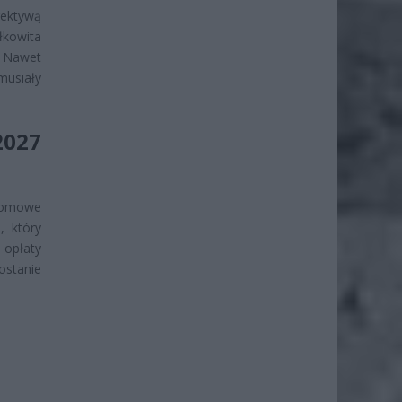
rektywą
łkowita
. Nawet
musiały
027
domowe
, który
 opłaty
ostanie