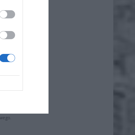
„Czyste
nansowe
y pełni
ującego
 unijne
owego.