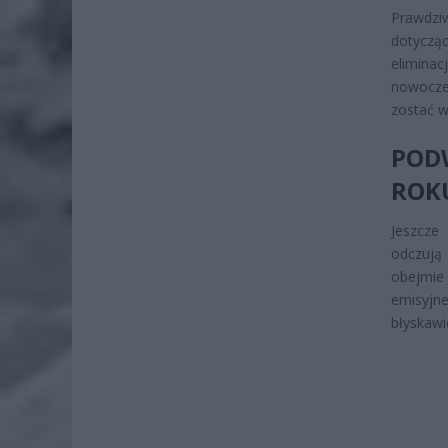
Prawdzi
dotyczą
eliminac
nowoczes
zostać w
POD
ROK
Jeszcz
odczują
obejmie 
emisyjn
błyskaw