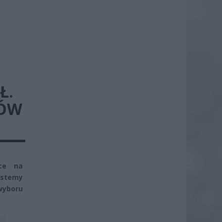
Ł.
KÓW
ece na
ystemy
wyboru