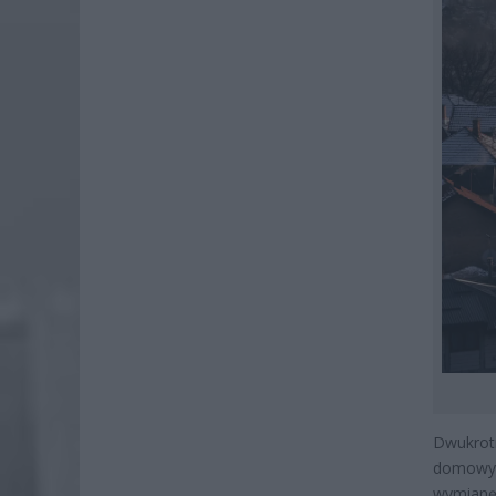
Dwukrot
domowyc
wymianę