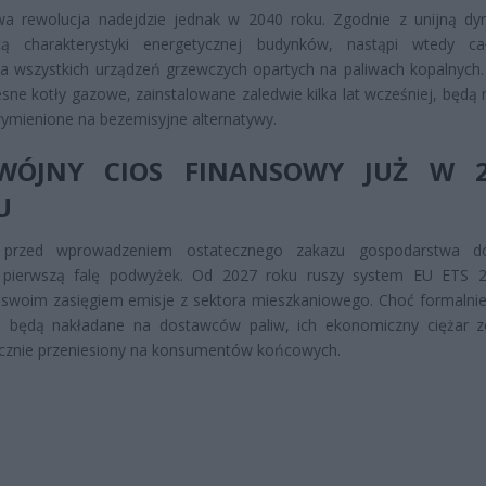
wa rewolucja nadejdzie jednak w 2040 roku. Zgodnie z unijną dy
cą charakterystyki energetycznej budynków, nastąpi wtedy ca
ja wszystkich urządzeń grzewczych opartych na paliwach kopalnych
ne kotły gazowe, zainstalowane zaledwie kilka lat wcześniej, będą 
ymienione na bezemisyjne alternatywy.
WÓJNY CIOS FINANSOWY JUŻ W 2
U
e przed wprowadzeniem ostatecznego zakazu gospodarstwa 
 pierwszą falę podwyżek. Od 2027 roku ruszy system EU ETS 2
swoim zasięgiem emisje z sektora mieszkaniowego. Choć formalnie
e będą nakładane na dostawców paliw, ich ekonomiczny ciężar z
icznie przeniesiony na konsumentów końcowych.