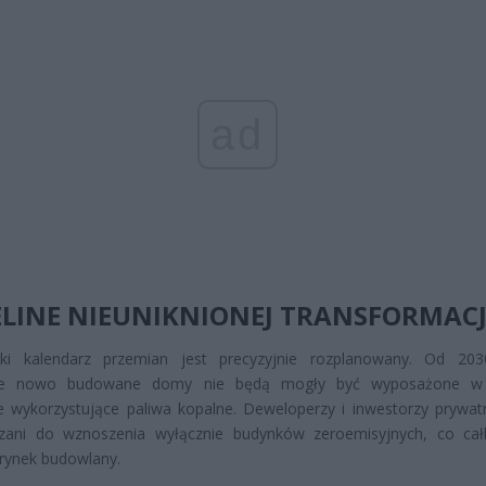
ad
ELINE NIEUNIKNIONEJ TRANSFORMACJ
ski kalendarz przemian jest precyzyjnie rozplanowany. Od 20
kie nowo budowane domy nie będą mogły być wyposażone w
je wykorzystujące paliwa kopalne. Deweloperzy i inwestorzy prywat
zani do wznoszenia wyłącznie budynków zeroemisyjnych, co cał
rynek budowlany.