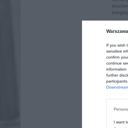
zmuszeni
energety
Warszawa 
If you wish 
sensitive in
confirm you
continue se
information 
further disc
participants
Downstream 
Persona
ZOBA
I want t
Naw