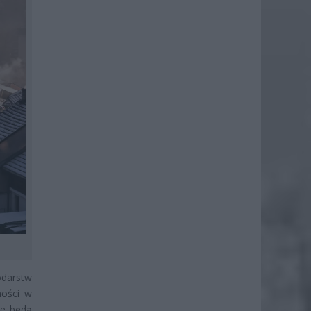
odarstw
ności w
ce będą