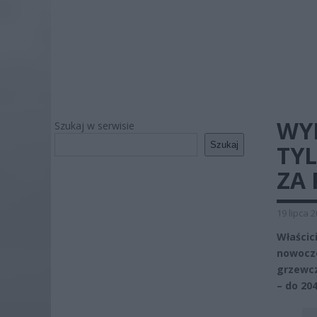
WYD
Szukaj w serwisie
Szukaj
TY
ZA
19 lipca 
Właści
nowocz
grzewcz
– do 20