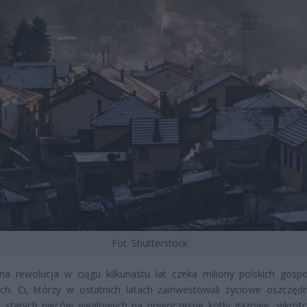
Fot. Shutterstock
na rewolucja w ciągu kilkunastu lat czeka miliony polskich gosp
h. Ci, którzy w ostatnich latach zainwestowali życiowe oszczęd
 starych pieców węglowych na nowoczesne kotły gazowe, wkrót