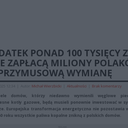
ATEK PONAD 100 TYSIĘCY Z
LE ZAPŁACĄ MILIONY POLA
 PRZYMUSOWĄ WYMIANĘ
2025 12:34
|
Autor:
Michał Wierzbicki
|
Aktualności
|
Brak komentarzy
ciele domów, którzy niedawno wymienili węglowe pi
esne kotły gazowe, będą musieli ponownie inwestować w s
e. Europejska transformacja energetyczna nie pozostawia 
40 roku wszystkie paliwa kopalne znikną z polskich domów.
REKLAMA