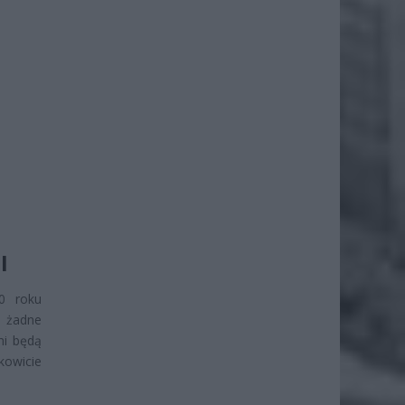
I
30 roku
 żadne
ni będą
kowicie