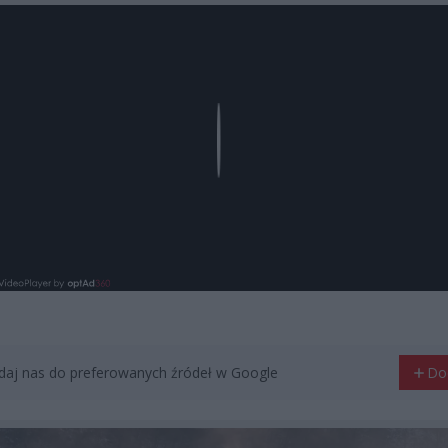
Play
aj nas do preferowanych źródeł w Google
Do