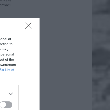
ormacji
sonal or
ection to
ou may
 personal
out of the
 downstream
B’s List of