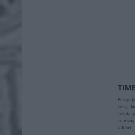
TIM
Europej
wszyst
instalac
zobowią
odmieni 