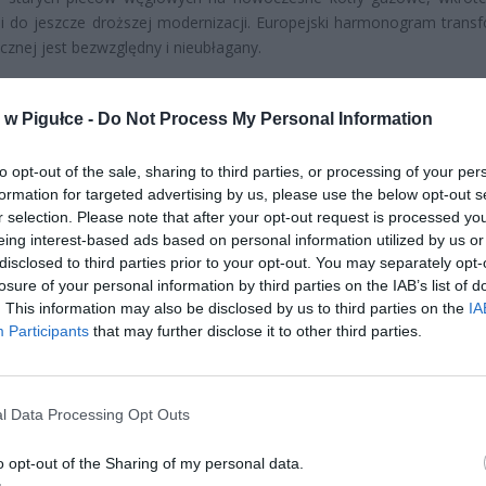
 do jeszcze droższej modernizacji. Europejski harmonogram transf
cznej jest bezwzględny i nieubłagany.
w Pigułce -
Do Not Process My Personal Information
to opt-out of the sale, sharing to third parties, or processing of your per
formation for targeted advertising by us, please use the below opt-out s
r selection. Please note that after your opt-out request is processed y
ad
eing interest-based ads based on personal information utilized by us or
disclosed to third parties prior to your opt-out. You may separately opt-
losure of your personal information by third parties on the IAB’s list of
. This information may also be disclosed by us to third parties on the
IA
Participants
that may further disclose it to other third parties.
l Data Processing Opt Outs
CZ RÓWNIEŻ:
o opt-out of the Sharing of my personal data.
et 3600 zł miesięcznie zamiast 800+. Nowa propozycja dla