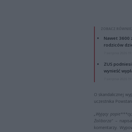
ZOBACZ RÓWNIE
Nawet 3600 z
rodziców dzie
7 sierpnia 2026 19
ZUS podniesie
wynieść wypł
7 sierpnia 2026 19
O skandalicznej wy
uczestnika Powstan
„Wyjący popie***cy,
Żoliborza”
– napisał
komentarzy. Wypowi