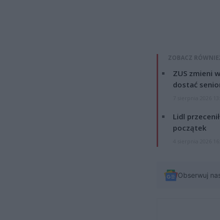
ZOBACZ RÓWNIE
ZUS zmieni w
dostać senio
7 sierpnia 2026 13
Lidl przeceni
początek
4 sierpnia 2026 16
Obserwuj na