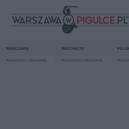
WARSZAWA
MAZOWSZE
POLSK
Wiadomości z Warszawy
Wiadomości z Mazowsza
Wiadomo