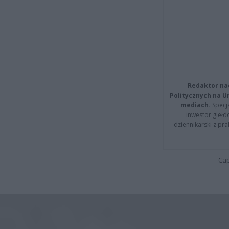
Redaktor na
Politycznych na 
mediach.
Specja
inwestor giełd
dziennikarski z pr
Cap