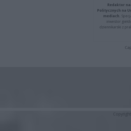
Redaktor na
Politycznych na 
mediach.
Specja
inwestor giełd
dziennikarski z pr
Cap
Copyrigh