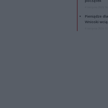
początek
4 sierpnia 2026 16
Pieniądze dla
Wnioski wcią
4 sierpnia 2026 12