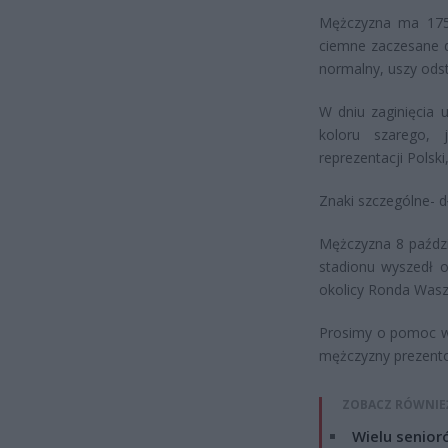
Mężczyzna ma 175-
ciemne zaczesane d
normalny, uszy odst
W dniu zaginięcia 
koloru szarego, j
reprezentacji Polsk
Znaki szczególne- 
Mężczyzna 8 paździ
stadionu wyszedł o
okolicy Ronda Wasz
Prosimy o pomoc ws
mężczyzny prezento
ZOBACZ RÓWNIE
Wielu senior