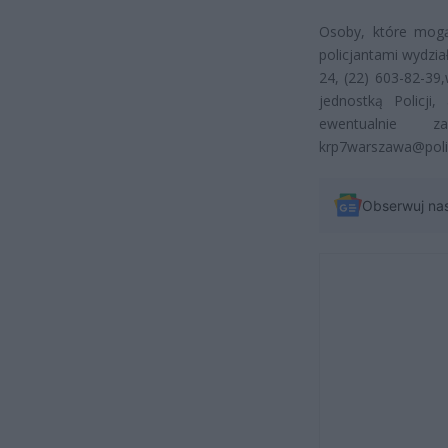
Osoby, które mog
policjantami wydzia
24, (22) 603-82-39,
jednostką Policj
ewentualnie z
krp7warszawa@polic
Obserwuj na