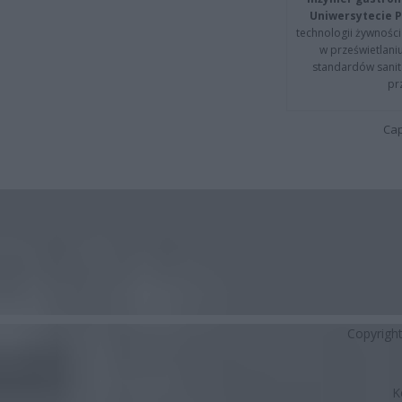
Uniwersytecie P
technologii żywności 
w prześwietlani
standardów sanita
pr
Cap
Copyrigh
K