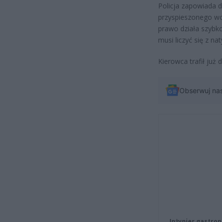
Policja zapowiada 
przyspieszonego w
prawo działa szybko
musi liczyć się z n
Kierowca trafił już 
Obserwuj na
Inżynier gastron