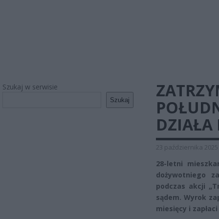
ZATRZY
Szukaj w serwisie
Szukaj
POŁUDNI
DZIAŁA
23 października 2025
28-letni mieszk
dożywotniego za
podczas akcji „T
sądem. Wyrok zap
miesięcy i zapłaci