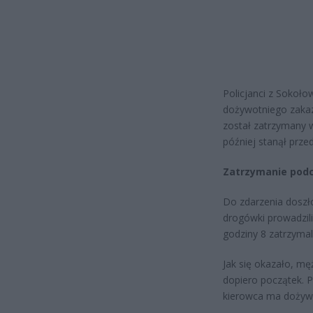
Policjanci z Sokoło
dożywotniego zakaz
został zatrzymany w
później stanął przed
Zatrzymanie podc
Do zdarzenia doszło 
drogówki prowadzil
godziny 8 zatrzymal
Jak się okazało, mę
dopiero początek. 
kierowca ma dożywo