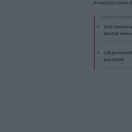
Prowadził mimo do
ZOBACZ RÓWNIE
ZUS zmieni w
dostać senio
7 sierpnia 2026 13
Lidl przeceni
początek
4 sierpnia 2026 16