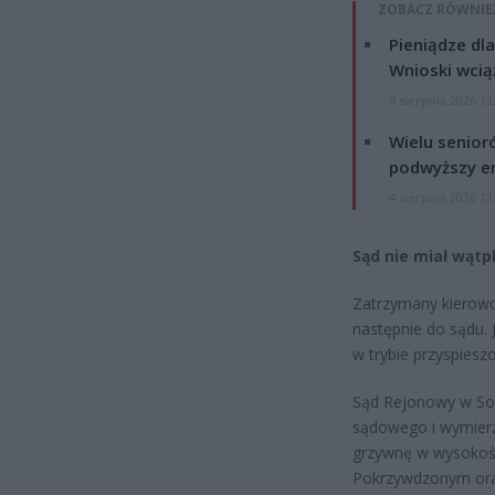
ZOBACZ RÓWNIE
Pieniądze dla
Wnioski wcią
4 sierpnia 2026 12
Wielu senior
podwyższy e
4 sierpnia 2026 12
Sąd nie miał wątp
Zatrzymany kierowca
następnie do sądu. 
w trybie przyspiesz
Sąd Rejonowy w Sok
sądowego i wymierz
grzywnę w wysokośc
Pokrzywdzonym ora