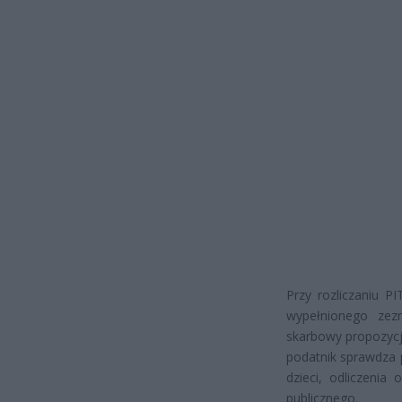
Przy rozliczaniu P
wypełnionego zez
skarbowy propozycj
podatnik sprawdza 
dzieci, odliczenia
publicznego.