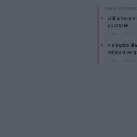
ZOBACZ RÓWNIE
Lidl przeceni
początek
4 sierpnia 2026 16
Pieniądze dla
Wnioski wcią
4 sierpnia 2026 12