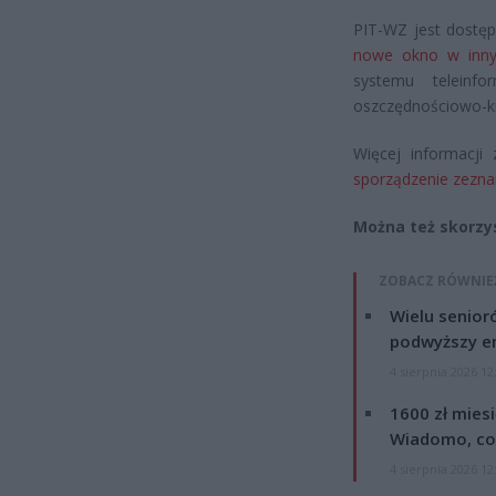
PIT-WZ jest dostę
nowe okno w inny
systemu teleinf
oszczędnościowo-kr
Więcej informacji
sporządzenie zeznan
Można też skorzy
ZOBACZ RÓWNIE
Wielu senior
podwyższy e
4 sierpnia 2026 12
1600 zł mies
Wiadomo, co
4 sierpnia 2026 12