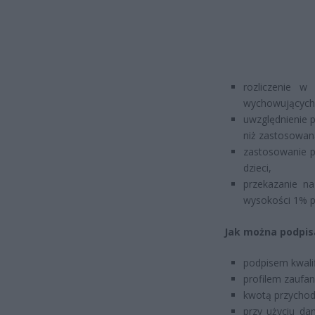
rozliczenie 
wychowujących 
uwzględnienie 
niż zastosowana
zastosowanie prz
dzieci,
przekazanie na
wysokości 1% p
Jak można podpis
podpisem kwali
profilem zaufa
kwotą przychod
przy użyciu da