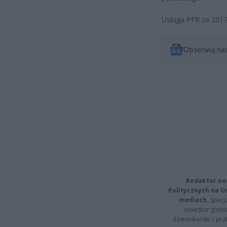
Usługa PFR za 2017
Obserwuj na
Redaktor na
Politycznych na 
mediach.
Specja
inwestor giełd
dziennikarski z pr