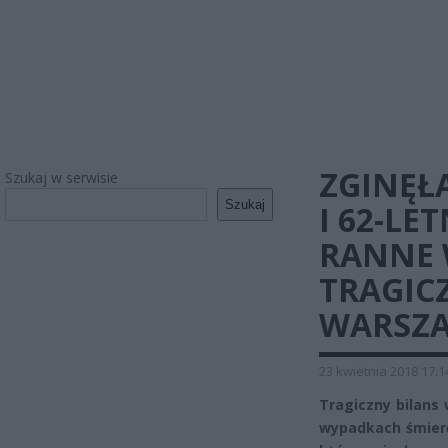
ZGINĘŁ
Szukaj w serwisie
Szukaj
I 62-LE
RANNE 
TRAGIC
WARSZ
23 kwietnia 2018 17:1
Tragiczny bilans
wypadkach śmierć 