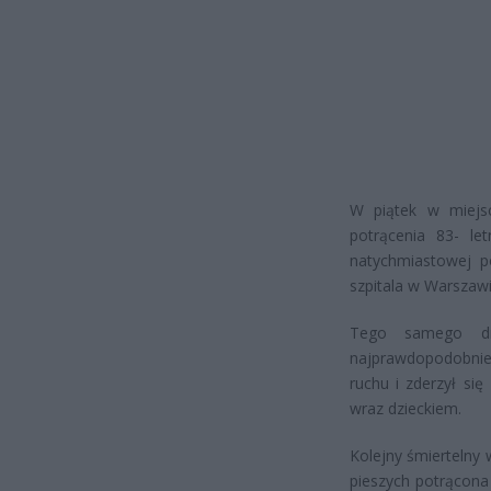
W piątek w miejs
potrącenia 83- le
natychmiastowej p
szpitala w Warszawi
Tego samego dn
najprawdopodobnie
ruchu i zderzył si
wraz dzieckiem.
Kolejny śmiertelny 
pieszych potrącona 