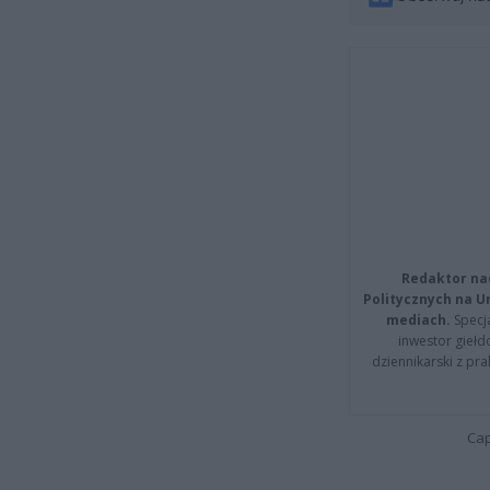
Redaktor na
Politycznych na 
mediach.
Specja
inwestor giełd
dziennikarski z pr
Cap