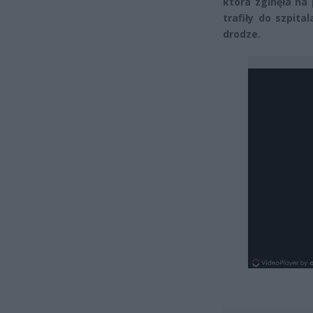
która zginęła na 
trafiły do szpita
drodze.