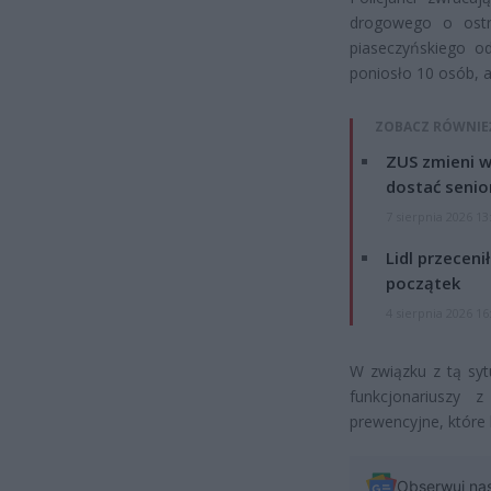
drogowego o ostr
piaseczyńskiego 
poniosło 10 osób, a
ZOBACZ RÓWNIE
ZUS zmieni w
dostać senio
7 sierpnia 2026 13
Lidl przeceni
początek
4 sierpnia 2026 16
W związku z tą syt
funkcjonariuszy 
prewencyjne, któr
Obserwuj na