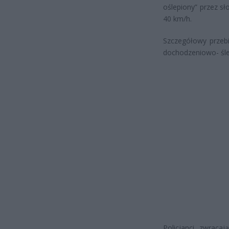
oślepiony” przez s
40 km/h.
Szczegółowy przebi
dochodzeniowo- śle
Policjanci zwraca