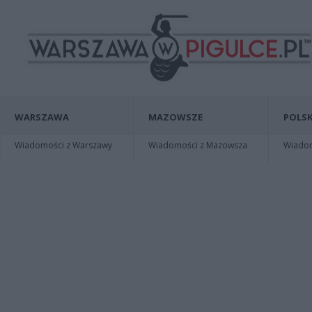
WARSZAWA
MAZOWSZE
POLSK
Wiadomości z Warszawy
Wiadomości z Mazowsza
Wiadomo