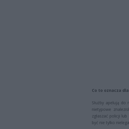
Co to oznacza dl
Służby apelują do 
nietypowe znalezi
zgłaszać policji lu
być nie tylko nieleg