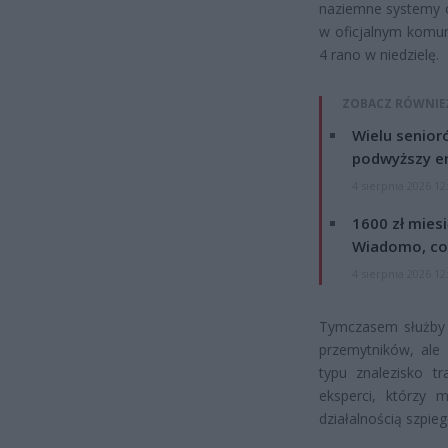
naziemne systemy o
w oficjalnym komun
4 rano w niedzielę.
ZOBACZ RÓWNIE
Wielu senior
podwyższy e
4 sierpnia 2026 12
1600 zł mies
Wiadomo, co
4 sierpnia 2026 12
Tymczasem służby n
przemytników, ale
typu znalezisko t
eksperci, którzy m
działalnością szpieg