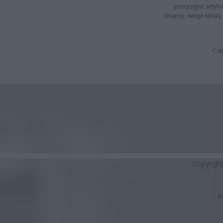
precyzyjne artyku
branży, swoje tekst
Cap
Copyrigh
K