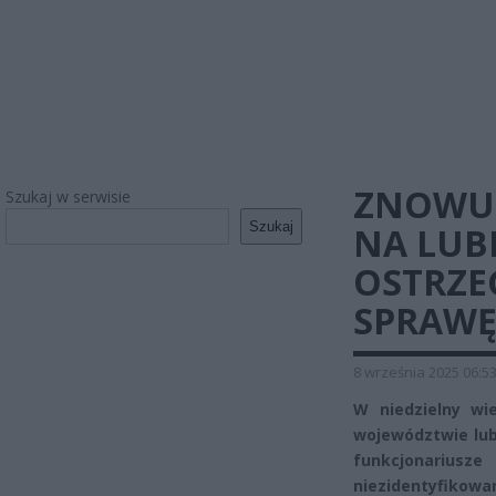
ZNOWU 
Szukaj w serwisie
Szukaj
NA LUBE
OSTRZE
SPRAW
8 września 2025 06:5
W niedzielny wi
województwie lube
funkcjonarius
niezidentyfikowane