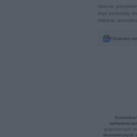
Obecnie priorytete
skąd pochodziły dr
militarne, atmosfer
Obserwuj na
Dziennikar
wykładowczyn
gospodarczych i t
ekonomicznych
.