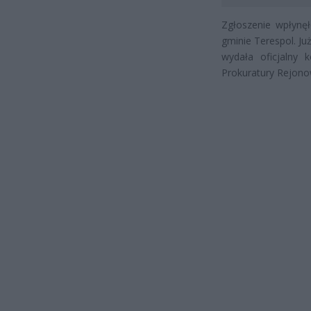
Zgłoszenie wpłynęł
gminie Terespol. Ju
wydała oficjalny 
Prokuratury Rejonow