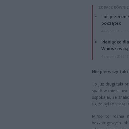
ZOBACZ RÓWNIE
Lidl przeceni
początek
4 sierpnia 2026 16
Pieniądze dla
Wnioski wcią
4 sierpnia 2026 12
Nie pierwszy taki
To już drugi taki 
spadł w miejscowo
uspokajał, że znale
to, że był to sprzę
Mimo to rośnie n
bezzałogowych obi