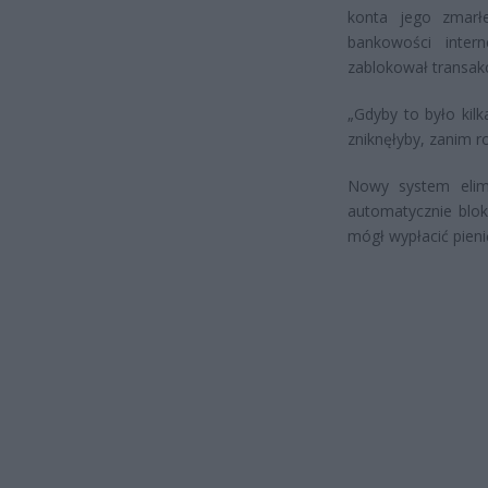
konta jego zmarł
bankowości inter
zablokował transakc
„Gdyby to było kil
zniknęłyby, zanim r
Nowy system elimi
automatycznie blok
mógł wypłacić pien