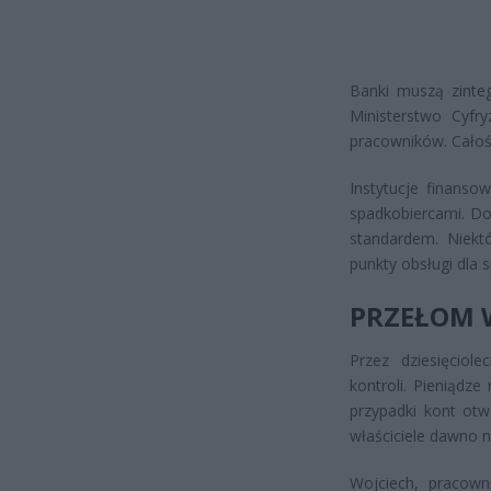
Banki muszą zinte
Ministerstwo Cyfr
pracowników. Całoś
Instytucje finans
spadkobiercami. Dot
standardem. Niektó
punkty obsługi dla 
PRZEŁOM 
Przez dziesięciol
kontroli. Pieniądze
przypadki kont otw
właściciele dawno ni
Wojciech, pracown