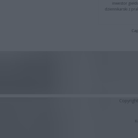
inwestor giełd
dziennikarski z pr
Cap
Copyrigh
K