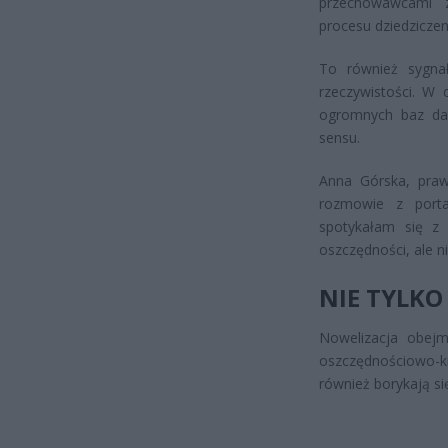
przechowawcami z
procesu dziedziczen
To również sygna
rzeczywistości. W
ogromnych baz dan
sensu.
Anna Górska, praw
rozmowie z porta
spotykałam się z r
oszczędności, ale n
NIE TYLKO
Nowelizacja obejm
oszczędnościowo-k
również borykają s