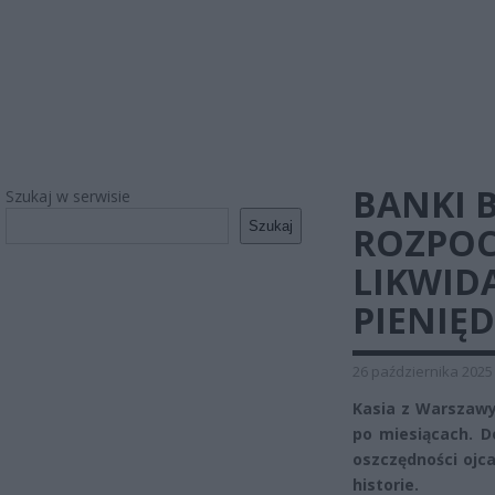
BANKI 
Szukaj w serwisie
Szukaj
ROZPOC
LIKWID
PIENIĘ
26 października 2025
Kasia z Warszawy
po miesiącach. D
oszczędności ojca
historie.