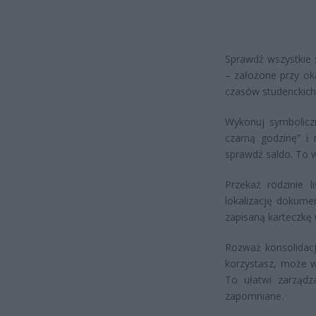
Sprawdź wszystkie 
– założone przy ok
czasów studenckich
Wykonuj symbolicz
czarną godzinę” i 
sprawdź saldo. To w
Przekaż rodzinie 
lokalizację dokume
zapisaną karteczkę 
Rozważ konsolidacj
korzystasz, może w
To ułatwi zarządz
zapomniane.