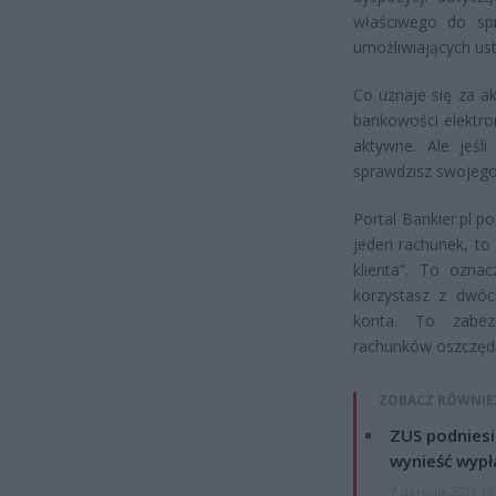
właściwego do spr
umożliwiających ust
Co uznaje się za a
bankowości elektro
aktywne. Ale jeśl
sprawdzisz swojego 
Portal Bankier.pl po
jeden rachunek, to 
klienta”. To ozna
korzystasz z dwóc
konta. To zabez
rachunków oszczęd
ZOBACZ RÓWNIE
ZUS podniesie
wynieść wypł
7 sierpnia 2026 19