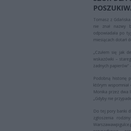
POSZUKIW
Tomasz z Gdańska s
nie znał nazwy ba
odpowiadała po tyg
miesiącach dotarł d
„Czułem się jak de
wskazówki – stareg
żadnych papierów” 
Podobną historię p
którym wspomniał o
Monika przez dwa la
„Gdyby nie przypade
Do tej pory banki 
zgłoszenia rodzin
Warszawawpigulce.p