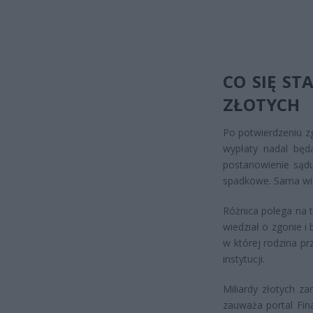
CO SIĘ S
ZŁOTYCH
Po potwierdzeniu z
wypłaty nadal bę
postanowienie sądu
spadkowe. Sama wia
Różnica polega na t
wiedział o zgonie i
w której rodzina pr
instytucji.
Miliardy złotych z
zauważa portal Fin