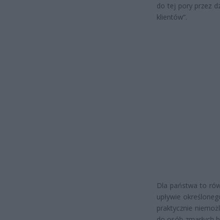
do tej pory przez 
klientów”.
Dla państwa to rów
upływie określoneg
praktycznie niemożl
do osób zmarłych b