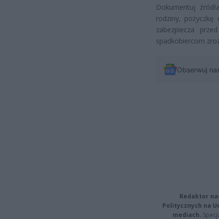
Dokumentuj źródła
rodziny, pożyczkę
zabezpiecza prz
spadkobiercom zroz
Obserwuj na
Redaktor na
Politycznych na 
mediach.
Specja