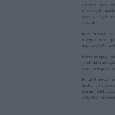
Od lipca 2016 rok
Bankowych. Spadko
Według danych Kra
zapytań.
Problem w tym, że 
o jego istnieniu, 
odpowiedź. Dla wie
Nowe przepisy odw
spadkobiercami. Jak
rozpocznie proced
Portal Biznes.wpro
dostęp do środków
trzecie”. Bank będz
wszystkich rachunk