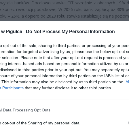
wy dla banków. Docelowo stawka CIT wzrośnie z obecnych 19% 
ie koniec rewolucji podatkowej. W 2026 roku banki zapłacą aż 30% p
oku – 26%, a dopiero od 2028 roku stawka ustabilizuje się na poziom
w Pigułce -
Do Not Process My Personal Information
to opt-out of the sale, sharing to third parties, or processing of your per
formation for targeted advertising by us, please use the below opt-out s
r selection. Please note that after your opt-out request is processed y
eing interest-based ads based on personal information utilized by us or
ad
disclosed to third parties prior to your opt-out. You may separately opt-
losure of your personal information by third parties on the IAB’s list of
. This information may also be disclosed by us to third parties on the
IA
Participants
that may further disclose it to other third parties.
l Data Processing Opt Outs
CZ RÓWNIEŻ:
o opt-out of the Sharing of my personal data.