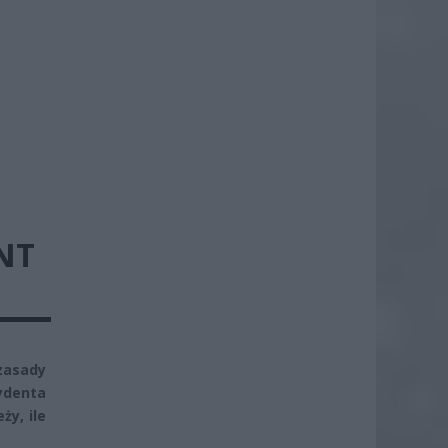
NT
zasady
ydenta
ży, ile