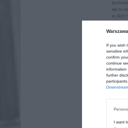
dochodo
ale to n
w 2027 r
Warszawa 
If you wish 
sensitive in
confirm you
continue se
information 
further disc
participants
Downstream 
Persona
ZOBA
I want t