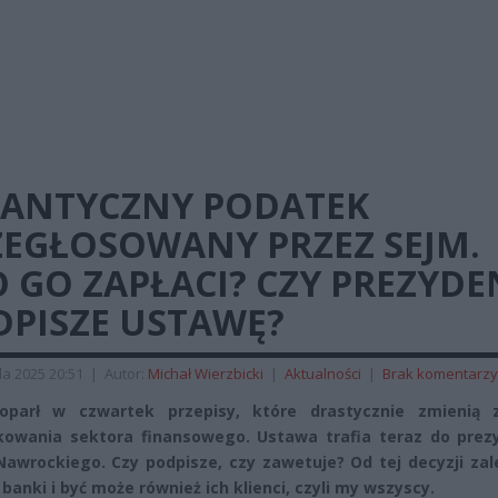
GANTYCZNY PODATEK
ZEGŁOSOWANY PRZEZ SEJM.
 GO ZAPŁACI? CZY PREZYDE
DPISZE USTAWĘ?
da 2025 20:51
|
Autor:
Michał Wierzbicki
|
Aktualności
|
Brak komentarzy
oparł w czwartek przepisy, które drastycznie zmienią 
owania sektora finansowego. Ustawa trafia teraz do prez
Nawrockiego. Czy podpisze, czy zawetuje? Od tej decyzji zale
banki i być może również ich klienci, czyli my wszyscy.