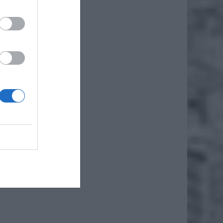
ą nieco
terstwo
i około
awkę. W
rost z
ych.