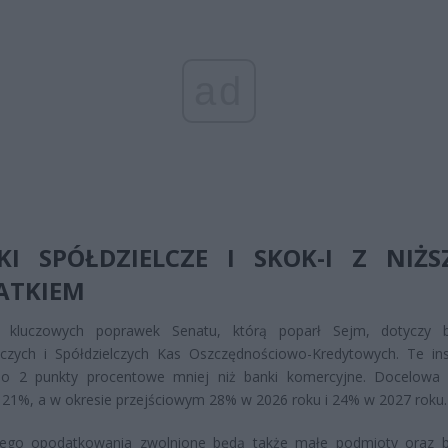
ad
KI SPÓŁDZIELCZE I SKOK-I Z NIŻ
ATKIEM
 kluczowych poprawek Senatu, którą poparł Sejm, dotyczy 
lczych i Spółdzielczych Kas Oszczędnościowo-Kredytowych. Te ins
 o 2 punkty procentowe mniej niż banki komercyjne. Docelowa
 21%, a w okresie przejściowym 28% w 2026 roku i 24% w 2027 roku.
ego opodatkowania zwolnione będą także małe podmioty oraz 