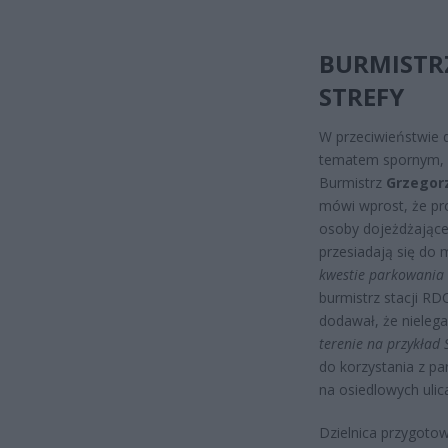
BURMISTRZ
STREFY
W przeciwieństwie 
tematem spornym, na
Burmistrz
Grzegor
mówi wprost, że pr
osoby dojeżdżające
przesiadają się do 
kwestie parkowania n
burmistrz stacji R
dodawał, że nieleg
terenie na przykład
do korzystania z par
na osiedlowych ulic
Dzielnica przygotow