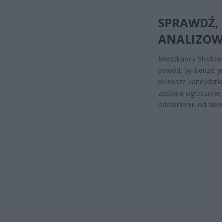
SPRAWDŹ, 
ANALIZO
Mieszkańcy Słodowc
powód, by śledzić j
pierwsze kandydatki
zostaną ogłoszone, 
odróżnieniu od skła