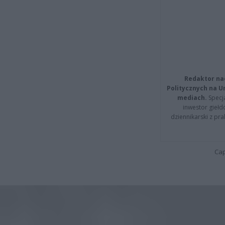
Redaktor na
Politycznych na 
mediach.
Specja
inwestor giełd
dziennikarski z pr
Cap