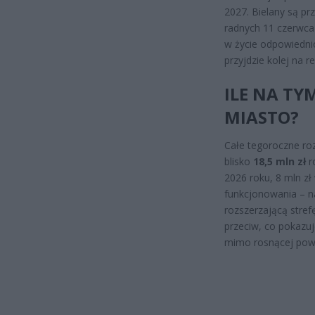
2027. Bielany są pr
radnych 11 czerwca
w życie odpowiedni
przyjdzie kolej na 
ILE NA TY
MIASTO?
Całe tegoroczne ro
blisko
18,5 mln zł
r
2026 roku, 8 mln zł
funkcjonowania – n
rozszerzającą stref
przeciw, co pokazu
mimo rosnącej pows