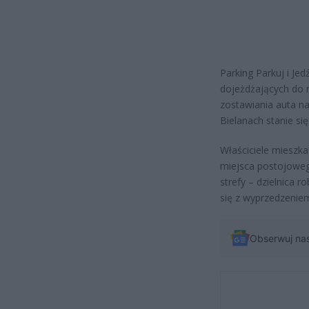
Parking Parkuj i Jed
dojeżdżających do 
zostawiania auta na
Bielanach stanie si
Właściciele mieszka
miejsca postojoweg
strefy – dzielnica 
się z wyprzedzenie
Obserwuj na