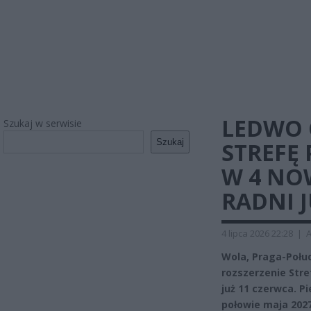
LEDWO
Szukaj w serwisie
Szukaj
STREFĘ
W 4 NO
RADNI J
4 lipca 2026 22:28
|
A
Wola, Praga-Połu
rozszerzenie Stre
już 11 czerwca. P
połowie maja 2027 