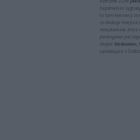
Rzecznik ZDM
Jaku
najsilniejsze sygna
to tam kierowcy zo
co blokuje miejsca
mieszkańców, które d
parkingowa jest naj
objęte
Słodowiec,
sąsiadujące z Żoli