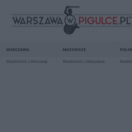
WARSZAWA
MAZOWSZE
POLSK
Wiadomości z Warszawy
Wiadomości z Mazowsza
Wiadomo