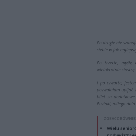
Po drugie nie szanuję
siebie w jak najlep
Po trzecie, myślę
wielokrotnie siostrę
I po czwarte, jeste
pozwalałam upijać s
bilet za dodatkowe
Buziaki, miłego dnia
ZOBACZ RÓWNIE
Wielu senior
podwyższy e