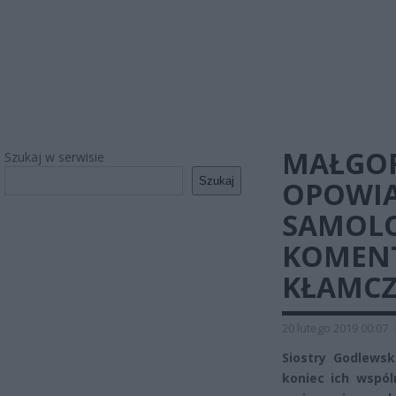
MAŁGO
Szukaj w serwisie
Szukaj
OPOWIA
SAMOLO
KOMENTU
KŁAMC
20 lutego 2019 00:07
Siostry Godlewsk
koniec ich wspó