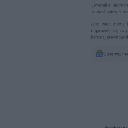
Esmeralda skoment
zamiast śpiewać pow
Albo więc mamy k
najprawdę się roz
bardziej prawdopo
Obserwuj na
Redaktor na