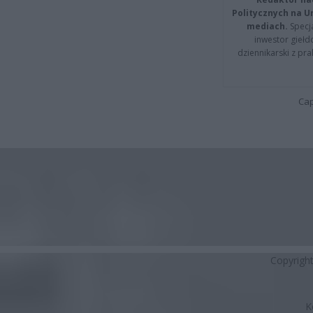
Politycznych na 
mediach.
Specja
inwestor giełd
dziennikarski z pr
Cap
Copyrigh
K