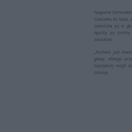
Najpierw Esmeralda
szacunku do ludzi, a
zawróciła jej w gł
riposty jej siostr
zarzutów:
„Kochani, jest chwi
głowy, dlatego pr
najszybciej mogli d
szanuję.