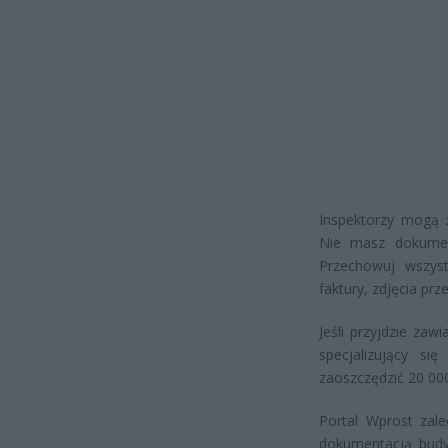
Inspektorzy mogą ż
Nie masz dokument
Przechowuj wszys
faktury, zdjęcia pr
Jeśli przyjdzie za
specjalizujący s
zaoszczędzić 20 000 
Portal Wprost zale
dokumentacją budyn