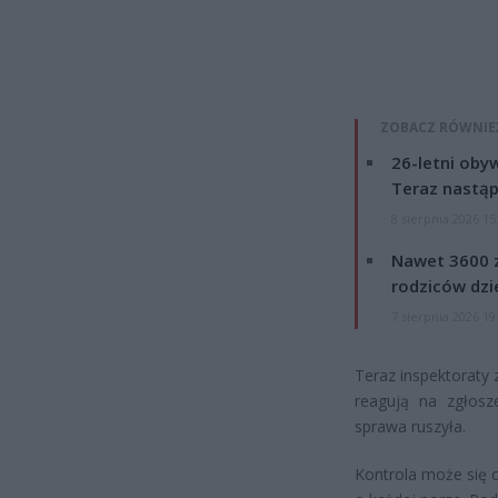
ZOBACZ RÓWNIE
26-letni obyw
Teraz nastąp
8 sierpnia 2026 15
Nawet 3600 z
rodziców dzie
7 sierpnia 2026 19
Teraz inspektoraty 
reagują na zgłosz
sprawa ruszyła.
Kontrola może się 