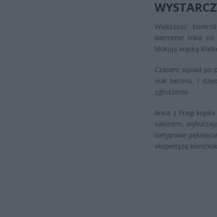
WYSTARC
Większość kontrol
wiercenie trwa od 
blokują wąską klatk
Czasem sąsiad po p
Huk betonu. I dzwo
zgłoszenie.
Anna z Pragi kupiła
salonem, wyburzając
nietypowe pęknięcia
ekspertyzę konstrukc