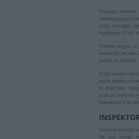
Planujesz remont? 
kanalizacyjnej, pow
może wymagać zgłos
legalizacja 15 000 zł
Problem w tym, że 
właścicieli nie wie
więcej niż za mało.
Przed każdym remon
każde pomieszczenie
ty dokonałeś niele
podczas kontroli w
mieszkania 8 lat te
INSPEKTOR
Kontrola wymaga ob
Ale jeśli nikogo