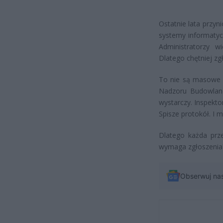
Ostatnie lata przyn
systemy informatycz
Administratorzy 
Dlatego chętniej zg
To nie są masowe k
Nadzoru Budowlane
wystarczy. Inspekto
Spisze protokół. I
Dlatego każda prz
wymaga zgłoszenia? 
Obserwuj na