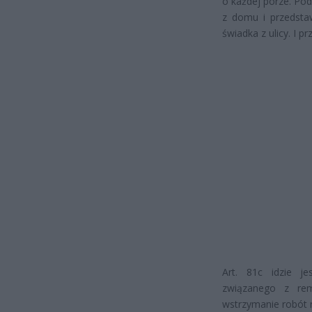
o każdej porze. Po
z domu i przedstaw
świadka z ulicy. I p
Art. 81c idzie j
związanego z rem
wstrzymanie robót n