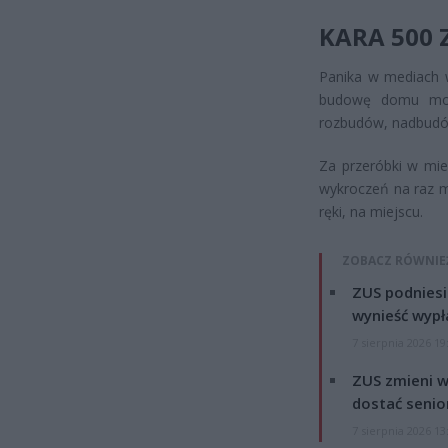
KARA 500 
Panika w mediach w
budowę domu może
rozbudów, nadbudó
Za przeróbki w mie
wykroczeń na raz m
ręki, na miejscu.
ZOBACZ RÓWNIE
ZUS podniesie
wynieść wypł
7 sierpnia 2026 19
ZUS zmieni w
dostać senio
7 sierpnia 2026 13