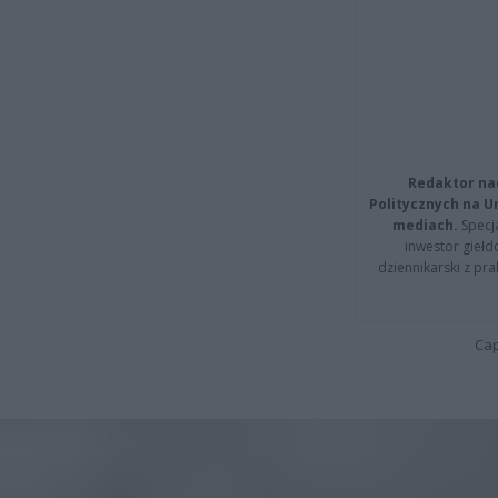
Redaktor na
Politycznych na 
mediach.
Specja
inwestor giełd
dziennikarski z pr
Cap