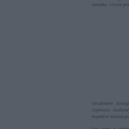
świadka. I może pro
Utrudnianie dostę
czynności służbow
inspektor dzwoni po 
Pan Jerzy z Mokot