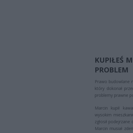
KUPIŁEŚ M
PROBLEM
Prawo budowlane ni
który dokonał prze
problemy prawne po
Marcin kupił kawa
wysokim mieszkaniu
zgłosił podejrzane o
Marcin musiał zdemo