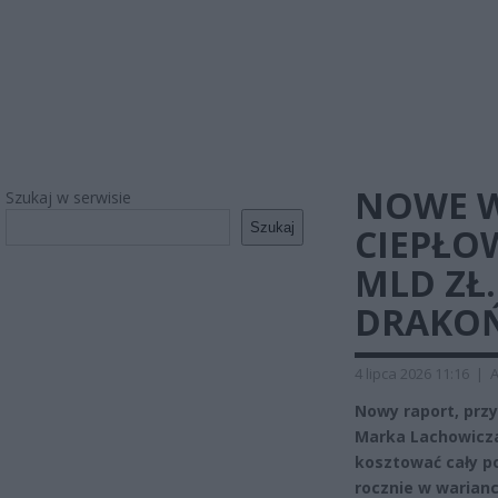
NOWE W
Szukaj w serwisie
Szukaj
CIEPŁOW
MLD ZŁ
DRAKOŃ
4 lipca 2026 11:16
|
A
Nowy raport, prz
Marka Lachowicza i
kosztować cały po
rocznie w warianc