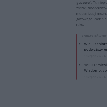
gazowe”.
To niepr
zostać zmodernizow
modernizacji można 
gazowego. Żaden pr
roku.
ZOBACZ RÓWNIE
Wielu senior
podwyższy e
4 sierpnia 2026 12
1600 zł mies
Wiadomo, co
4 sierpnia 2026 12