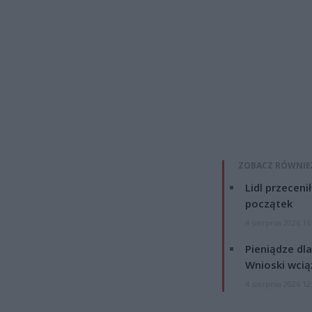
ZOBACZ RÓWNIE
Lidl przeceni
początek
4 sierpnia 2026 16
Pieniądze dla
Wnioski wcią
4 sierpnia 2026 12