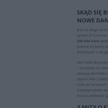
SKĄD SIĘ 
NOWE DAN
Jest też druga stro
system ETS2 może w
300 mld euro
wpływ
połowę tej kwoty p
domowych, a drugą p
Dla Polski kluczowy
– wcześniej niż sa
alokacja dla Polski 
raportu Buk i Izdeb
rozliczać w ramach 
krajowym planie wy
można zdobywać już 
3 MITY O 