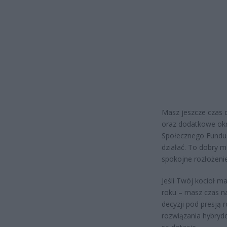
Masz jeszcze czas d
oraz dodatkowe okn
Społecznego Fundus
działać. To dobry m
spokojne rozłożeni
Jeśli Twój kocioł m
roku – masz czas n
decyzji pod presją r
rozwiązania hybrydo