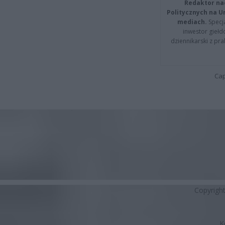
Redaktor na
Politycznych na 
mediach.
Specja
inwestor giełd
dziennikarski z pr
Cap
Copyrigh
K