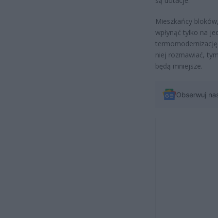
są dotacje.
Mieszkańcy bloków,
wpłynąć tylko na je
termomodernizację b
niej rozmawiać, tym
będą mniejsze.
Obserwuj na