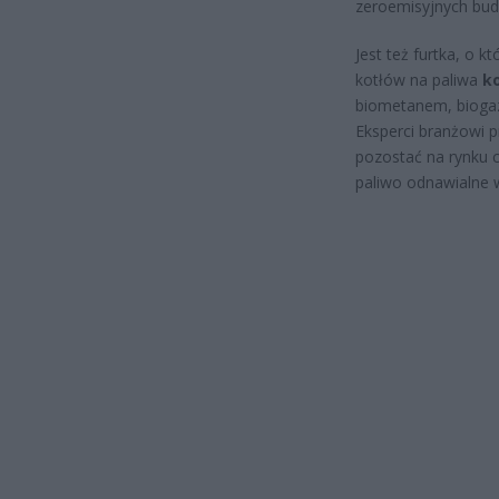
zeroemisyjnych bud
Jest też furtka, o 
kotłów na paliwa
k
biometanem, bioga
Eksperci branżowi p
pozostać na rynku 
paliwo odnawialne w