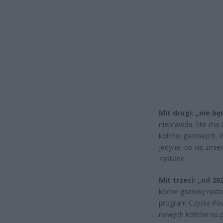
Mit drugi: „nie 
nieprawda. Nie ma 
kotłów gazowych. W
jedyne, co się zmie
zasilane.
Mit trzeci: „od 2
kocioł gazowy nadal
program Czyste Pow
nowych kotłów na p