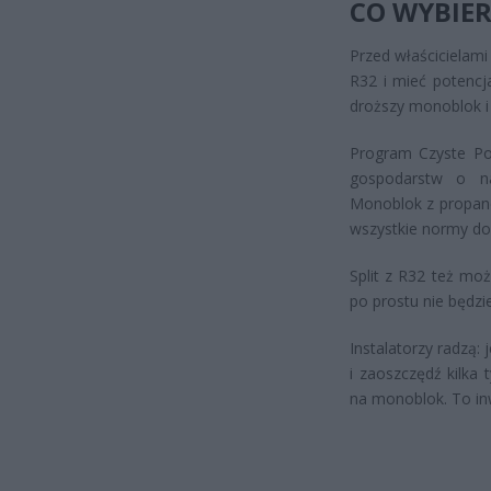
CO WYBIER
Przed właścicielami
R32 i mieć potencj
droższy monoblok i
Program Czyste Pow
gospodarstw o na
Monoblok z propan
wszystkie normy do 
Split z R32 też mo
po prostu nie będz
Instalatorzy radzą:
i zaoszczędź kilka
na monoblok. To in