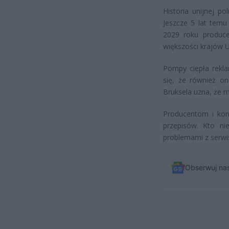
Historia unijnej po
Jeszcze 5 lat temu
2029 roku produc
większości krajów U
Pompy ciepła rekla
się, że również on
Bruksela uzna, że m
Producentom i kon
przepisów. Kto n
problemami z serw
Obserwuj na