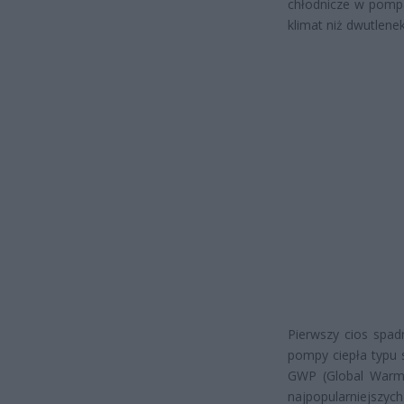
chłodnicze w pompa
klimat niż dwutlene
Pierwszy cios spad
pompy ciepła typu 
GWP (Global Warmi
najpopularniejsz