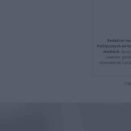
Redaktor na
Politycznych na 
mediach.
Specja
inwestor giełd
dziennikarski z pr
Cap