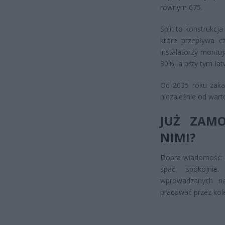
równym 675.
Split to konstrukcj
które przepływa c
instalatorzy montuj
30%, a przy tym ła
Od 2035 roku zakaz
niezależnie od wart
JUŻ ZAM
NIMI?
Dobra wiadomość: j
spać spokojnie
wprowadzanych n
pracować przez kole