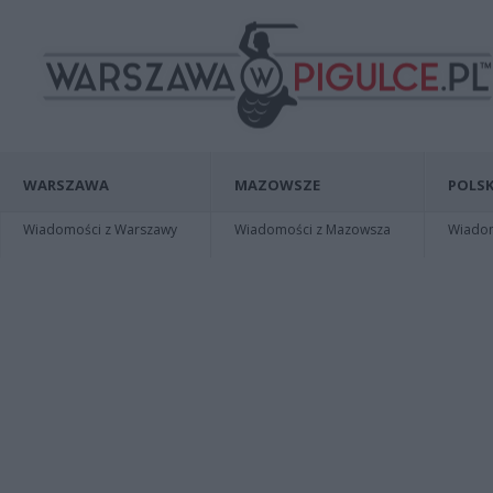
WARSZAWA
MAZOWSZE
POLSK
Wiadomości z Warszawy
Wiadomości z Mazowsza
Wiadomo