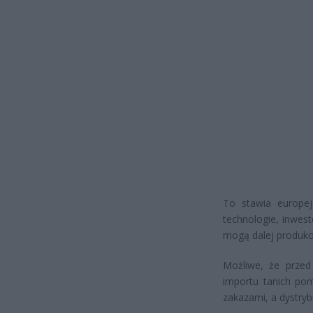
To stawia europej
technologie, inwes
mogą dalej produko
Możliwe, że przed
importu tanich pom
zakazami, a dystry