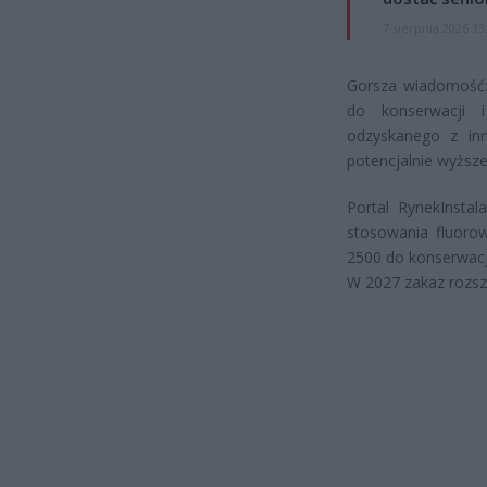
7 sierpnia 2026 13
Gorsza wiadomość:
do konserwacji i
odzyskanego z inn
potencjalnie wyższe
Portal RynekInstal
stosowania fluoro
2500 do konserwacj
W 2027 zakaz rozsze