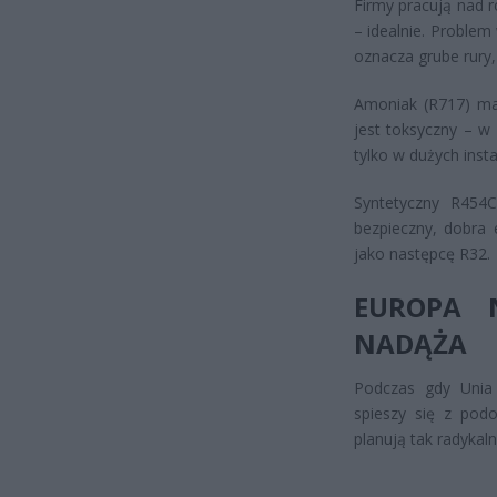
Firmy pracują nad 
– idealnie. Proble
oznacza grube rury
Amoniak (R717) ma
jest toksyczny – w
tylko w dużych inst
Syntetyczny R454
bezpieczny, dobra 
jako następcę R32.
EUROPA 
NADĄŻA
Podczas gdy Unia 
spieszy się z podo
planują tak radykal