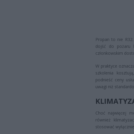
Propan to nie R32
dojść do pożaru 
członkowskim dosto
W praktyce oznacza
szkolenia kosztuj
podnieść ceny usł
uwagi niż standardo
KLIMATYZA
Choć najwięcej m
również klimatyz
stosować wyłącznie