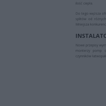
ilość ciepła.
Do tego węższa ofer
splitów od różnyc
Mniejsza konkurenc
INSTALATO
Nowe przepisy wymu
monterzy pomp ci
czynników łatwopal