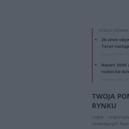
ZOBACZ RÓWNIE
26-letni obyw
Teraz nastąp
8 sierpnia 2026 15
Nawet 3600 z
rodziców dzie
7 sierpnia 2026 19
TWOJA PO
RYNKU
Unijne rozporzą
zawierających fluo