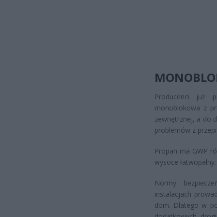
MONOBLOKI
Producenci już p
monoblokowa z pro
zewnętrznej, a do 
problemów z przepi
Propan ma GWP równ
wysoce łatwopalny.
Normy bezpiecz
instalacjach prowa
dom. Dlatego w po
dodatkowych, drogi