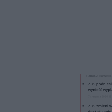
ZOBACZ RÓWNIE
ZUS podniesie
wynieść wypł
7 sierpnia 2026 19
ZUS zmieni w
dostać senio