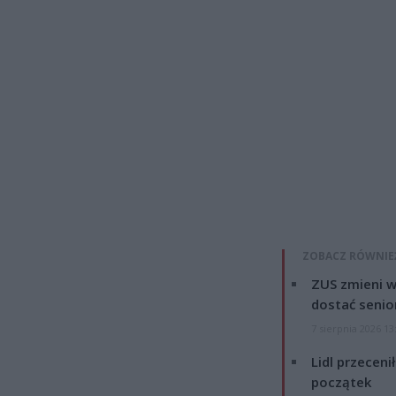
ZOBACZ RÓWNIE
ZUS zmieni w
dostać senio
7 sierpnia 2026 13
Lidl przeceni
początek