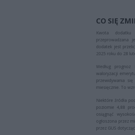
CO SIĘ ZM
Kwota dodatku p
przeprowadzana je
dodatek jest przel
2025 roku do 28 lut
Według prognoz Mi
waloryzacji emeryt
przewidywania się
miesięcznie. To wzr
Niektóre źródła po
poziomie 4,88 pro
osiągnąć wysokoś
ogłoszona przez mi
przez GUS dotyczący