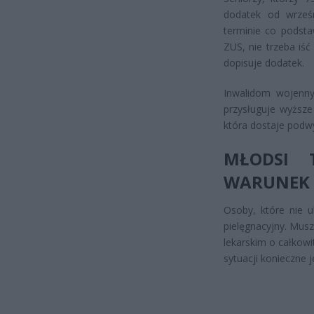
dodatek od wrześ
terminie co podsta
ZUS, nie trzeba iś
dopisuje dodatek.
Inwalidom wojenny
przysługuje wyższe
która dostaje podw
MŁODSI 
WARUNEK
Osoby, które nie u
pielęgnacyjny. Mus
lekarskim o całkowi
sytuacji konieczne