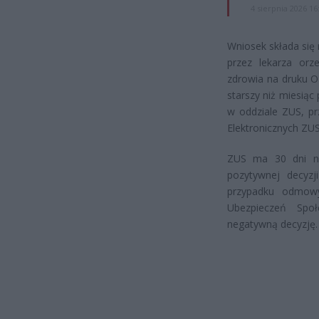
4 sierpnia 2026 16
Wniosek składa się
przez lekarza orz
zdrowia na druku O
starszy niż miesiąc
w oddziale ZUS, pr
Elektronicznych ZUS
ZUS ma 30 dni na
pozytywnej decyz
przypadku odmow
Ubezpieczeń Spo
negatywną decyzję.