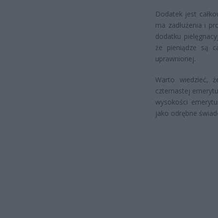
Dodatek jest całko
ma zadłużenia i pr
dodatku pielęgnacy
że pieniądze są c
uprawnionej.
Warto wiedzieć, ż
czternastej emeryt
wysokości emerytur
jako odrębne świadc