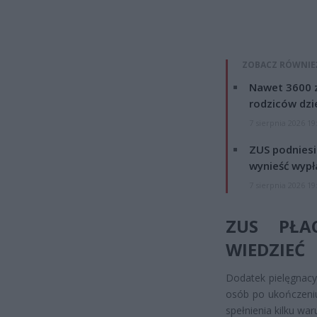
ZOBACZ RÓWNIE
Nawet 3600 z
rodziców dzie
7 sierpnia 2026 19
ZUS podniesie
wynieść wypł
7 sierpnia 2026 19
ZUS PŁA
WIEDZIEĆ
Dodatek pielęgnacy
osób po ukończeniu
spełnienia kilku wa