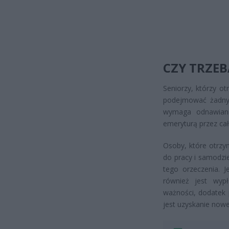
CZY TRZE
Seniorzy, którzy o
podejmować żadnyc
wymaga odnawiani
emeryturą przez cał
Osoby, które otrzy
do pracy i samodzi
tego orzeczenia. J
również jest wyp
ważności, dodatek
jest uzyskanie now