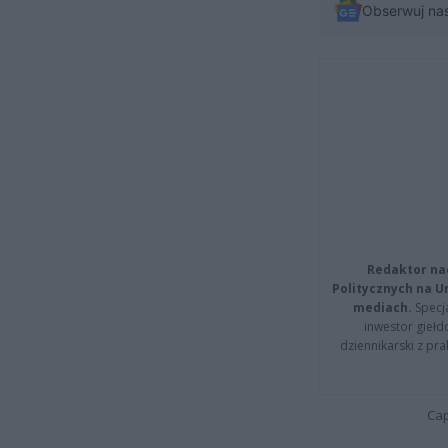
Obserwuj na
Redaktor na
Politycznych na 
mediach.
Specja
inwestor giełd
dziennikarski z pr
Cap