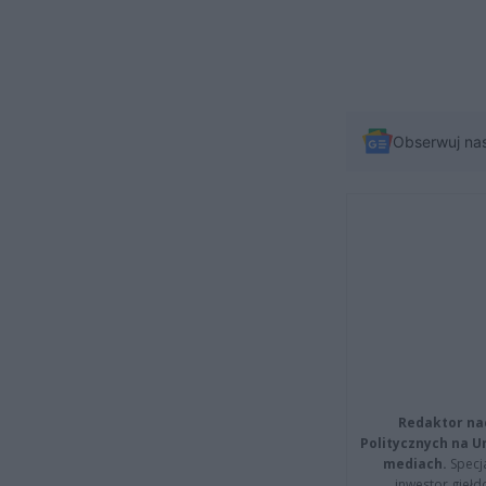
Obserwuj na
Redaktor na
Politycznych na 
mediach.
Specja
inwestor giełd