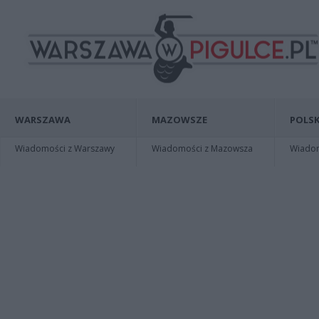
WARSZAWA
MAZOWSZE
POLSK
Wiadomości z Warszawy
Wiadomości z Mazowsza
Wiadomo