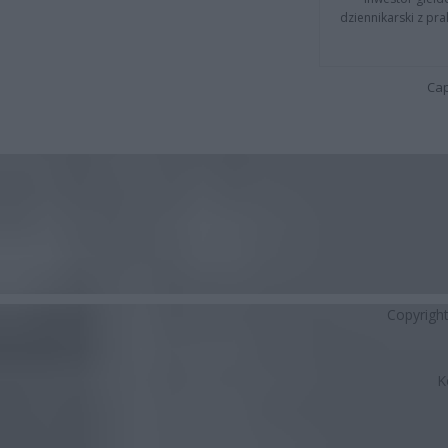
dziennikarski z pr
Cap
Copyrigh
K