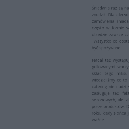
Śniadania raz są n
znudzić. Dla zdecyd
zamówienia śniada
często w formie s
obiedzie zawsze cz
Wszystko co dostaj
być spożywane.
Nadal też występuj
grillowanymi warz
skład tego miksu 
wiedzieliśmy co to
catering nie nudz
zasługuje też fa
sezonowych, ale ta
porze produktów. D
roku, kiedy słońca 
ważne.