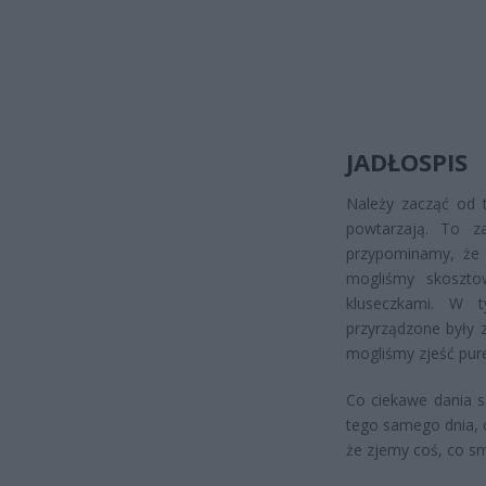
JADŁOSPIS
Należy zacząć od t
powtarzają. To z
przypominamy, że 
mogliśmy skoszto
kluseczkami. W 
przyrządzone były 
mogliśmy zjeść pur
Co ciekawe dania s
tego samego dnia, 
że zjemy coś, co sm