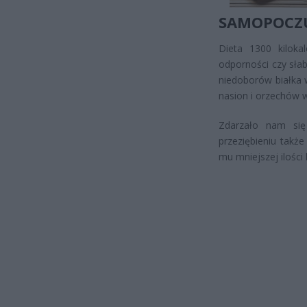
SAMOPOCZ
Dieta 1300 kiloka
odporności czy sła
niedoborów białka 
nasion i orzechów w
Zdarzało nam się
przeziębieniu takż
mu mniejszej ilości k