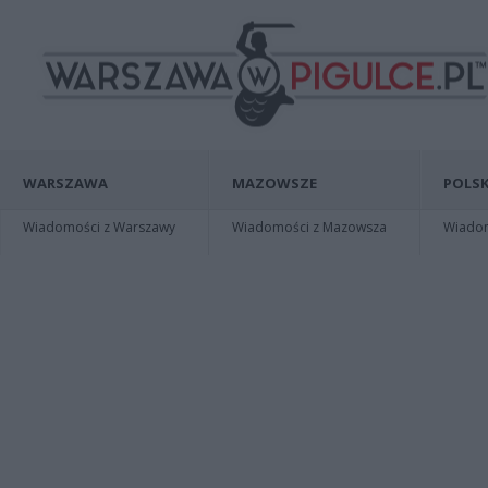
WARSZAWA
MAZOWSZE
POLSK
Wiadomości z Warszawy
Wiadomości z Mazowsza
Wiadomo