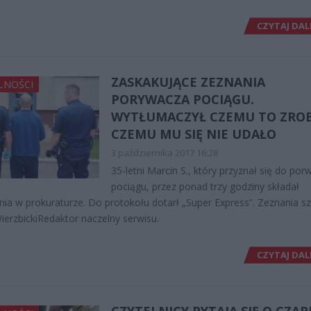
CZYTAJ DAL
ZASKAKUJĄCE ZEZNANIA
LNOŚCI
PORYWACZA POCIĄGU.
WYTŁUMACZYŁ CZEMU TO ZROBI
CZEMU MU SIĘ NIE UDAŁO
3 października 2017 16:28
35-letni Marcin S., który przyznał się do por
pociągu, przez ponad trzy godziny składał
nia w prokuraturze. Do protokołu dotarł „Super Express”. Zeznania sz
ierzbickiRedaktor naczelny serwisu.
CZYTAJ DAL