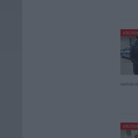
KRONI
wielokro
KRONI