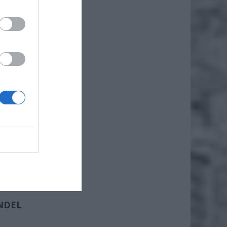
NOŻEM
ckich
mowej
sowo
EJ
 I
NDEL