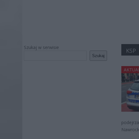
Szukaj w serwisie
KSP
Szukaj
AKTUA
podejrza
Nawrocki