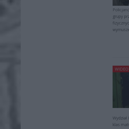
Policjan
grupy p
fizyczny
wymusze
WIDEO
Wydział 
klas mat