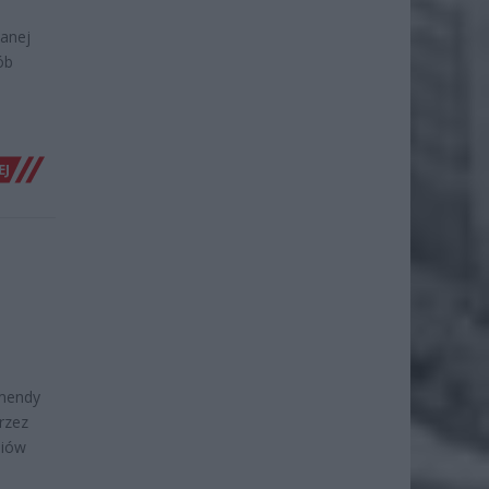
wanej
ób
EJ
E
omendy
rzez
niów