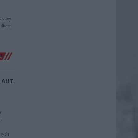
szawy
adkami
EJ
 AUT.
u
a
onych