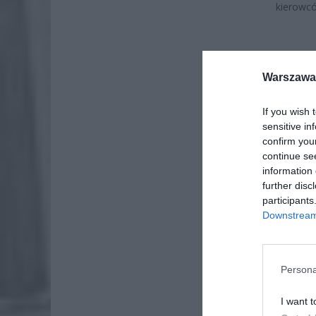
kierowc
Warszawa 
KRONI
If you wish 
sensitive in
confirm you
continue se
information 
further disc
participants
Downstream 
Zgłaszaj
Persona
I want t