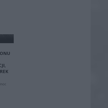
FONU
JI,
REK
łnoc