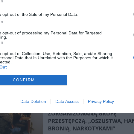
CHCIAŁ ZABIĆ SWOJEGO OJCA 
In
KA POLICYJNA
KUCHENNYM. KILKUKROTNIE
UGODZIŁ 70-LATKA
o opt-out of the Sale of my Personal Data.
In
6 października 2017 23:55
Zarzut usiłowania zabójstwa usłyszał w
to opt-out of processing my Personal Data for Targeted
ing.
prokuraturze Piotr K. zatrzymany przez ocho
In
policjantów. 25-latek podczas awantury do
 swojego ojca nożem kuchennym. Wczoraj mężczyzna został tymcza
o opt-out of Collection, Use, Retention, Sale, and/or Sharing
ersonal Data that Is Unrelated with the Purposes for which it
any przez sąd.
lected.
Out
CZYTAJ DAL
CONFIRM
ANTYTERRORYŚCI, KRYMINALNI
KA POLICYJNA
Data Deletion
Data Access
Privacy Policy
KSP. POLICJA ROZBIŁA
ZORGANIZOWANĄ GRUPĘ
PRZESTĘPCZĄ. „OSZUSTWA, HA
BRONIĄ, NARKOTYKAMI”