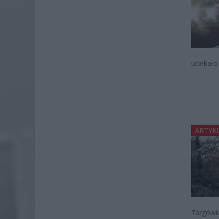
uciekało
ARTYK
Targówka