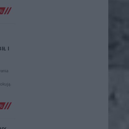
EJ
Ł I
wania
okują.
EJ