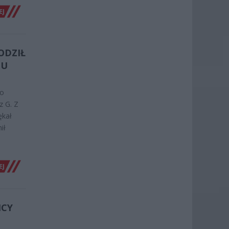
EJ
ODZIŁ
GU
go
z G. Z
ękał
ił
EJ
ICY