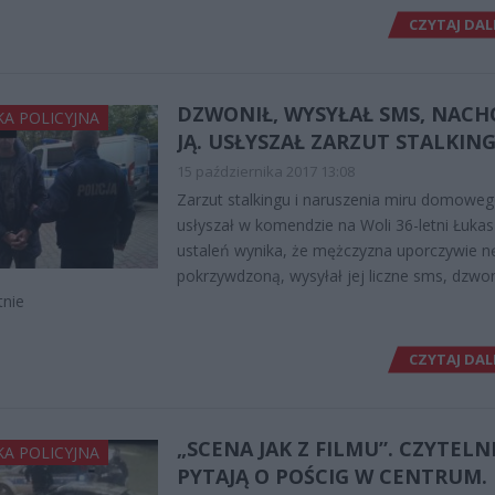
CZYTAJ DAL
DZWONIŁ, WYSYŁAŁ SMS, NACH
KA POLICYJNA
JĄ. USŁYSZAŁ ZARZUT STALKIN
15 października 2017 13:08
Zarzut stalkingu i naruszenia miru domowe
usłyszał w komendzie na Woli 36-letni Łukas
ustaleń wynika, że mężczyzna uporczywie n
pokrzywdzoną, wysyłał jej liczne sms, dzwon
tnie
CZYTAJ DAL
„SCENA JAK Z FILMU”. CZYTELN
KA POLICYJNA
PYTAJĄ O POŚCIG W CENTRUM.