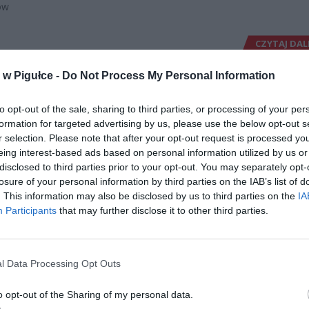
ów
CZYTAJ DAL
w Pigułce -
Do Not Process My Personal Information
TAKSÓWKARZ UDAWAŁ POLICJA
KA POLICYJNA
to opt-out of the sale, sharing to third parties, or processing of your per
PRZEPROWADZIŁ „AKCJĘ” NA
formation for targeted advertising by us, please use the below opt-out s
BULWARACH
r selection. Please note that after your opt-out request is processed y
8 października 2017 10:46
eing interest-based ads based on personal information utilized by us or
disclosed to third parties prior to your opt-out. You may separately opt-
Maciej J. podszedł do pokrzywdzonego poda
losure of your personal information by third parties on the IAB’s list of
za policjanta. Siłą przeszukał mu kieszenie, 
. This information may also be disclosed by us to third parties on the
IA
markowego smartfona i zniknął bez śladu.
Participants
that may further disclose it to other third parties.
ący nie był w stanie podać nawet rysopisu
CZYTAJ DAL
l Data Processing Opt Outs
o opt-out of the Sharing of my personal data.