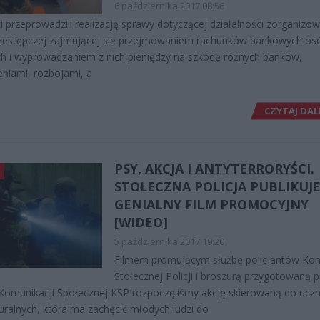
6 października 2017 08:56
ci przeprowadzili realizację sprawy dotyczącej działalności zorganizo
rzestępczej zajmującej się przejmowaniem rachunków bankowych os
ch i wyprowadzaniem z nich pieniędzy na szkodę różnych banków,
niami, rozbojami, a
CZYTAJ DAL
PSY, AKCJA I ANTYTERRORYŚCI.
STOŁECZNA POLICJA PUBLIKUJ
GENIALNY FILM PROMOCYJNY
[WIDEO]
5 października 2017 19:20
Filmem promującym służbę policjantów K
Stołecznej Policji i broszurą przygotowaną p
Komunikacji Społecznej KSP rozpoczęliśmy akcję skierowaną do ucz
uralnych, która ma zachęcić młodych ludzi do