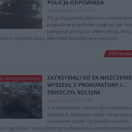
POLICJA ODPOWIADA
12 października 2017 23:19
Pół godziny przed północną w centrum War
przypadkowi przechodnie mogli się stać świ
policyjnego pościgu za srebrna skodą, którą
 dwóch obywateli Gruzji. Kilka minut wcześniej obaj mężczyźni
CZYTAJ DAL
ZATRZYMALI GO ZA NISZCZENIE
UŁ SPONSOROWANY
WYSZEDŁ Z PROKURATURY I…
ZNISZCZYŁ KOLEJNE
9 października 2017 19:22
5 lat pozbawienia wolności grozi 20-letniem
Kamilowi K. Mężczyzna został zatrzymany z
uszkodzenie łącznie 7 pojazdów na terenie
 i Pragi Północ. Swoją przestępczą działalnością naraził pokrzywdz