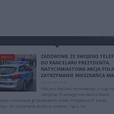
ZADZWONIŁ ZE SWOJEGO TELE
LNOŚCI
DO KANCELARII PREZYDENTA.
NATYCHMIASTOWA AKCJA POLIC
ZATRZYMANIE MIESZKAŃCA MA
5 lipca 2026 10:47
Policjanci Wydziału Kryminalnego z Pragi Pó
zatrzymali 77-letniego mieszkańca Marek,
nego o kierowanie gróźb karalnych wobec Prezydenta RP Karola
ego. Do zatrzymania doszło w czwartek 2 lipca, tuż