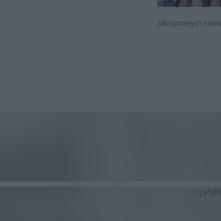
zatrzymanych człon
Copyrigh