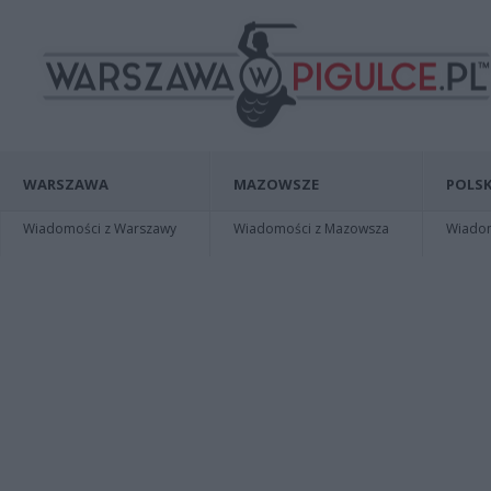
WARSZAWA
MAZOWSZE
POLSK
Wiadomości z Warszawy
Wiadomości z Mazowsza
Wiadomo